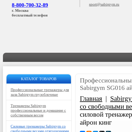
8-800-700-32-89
sport@sabirgym.ru
г. Москва
бесплатный телефон
КАТАЛОГ ТОВАРОВ
Профессиональный
Sabirgym SG016 а
Профессиональные тренажеры для
зала Sabirgym грузоблочные
Главная
|
Sabirg
со свободными в
Тренажеры Sabirgym
профессиональные и домашние с
силовой тренажер
собственным весом
айрон кинг
Силовые тренажеры Sabirgym со
свободными весами отягощениями