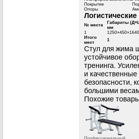
Покрытие
По
Опоры
Ам
Логистические
Габариты (Д×
№ места
мм
1
1250×450×164
Итого
1
мест
Стул для жима 
устойчивое обо
тренинга. Усиле
и качественные
безопасности, к
большими весам
Похожие товар
Профессиональный