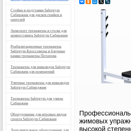
Стойки и подставки Sabirgym
Сабиржим для дисков грифов и
гантелей
Армспорт тренажеры и столы для
армрестлинга Sabirgym Сабиржим
Реабилитационные тренажеры
Sabirgym Кроссоверы и блочные
рамки тренажеры Потапова
Тренажеры для инвалидов Sabirgym
Сабиржим для помещений
Уличные тренажеры для инвалидов
Sabirgym Сабирджим
Тренажеры Sabirgym для улицы
Сабиржим
Профессиональн
Оборудование для игровых видов
спорта Sabirgym Сабиржим
жимовых упражн
высокой степень
Дополнительное оборудование для