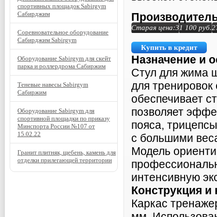
спортивных площадок Sabirgym
Сабирджим
Производитель
Старая цена:
31 100
руб.
2
Соревновательное оборудование
Сабирджим Sabirgym
Купить в кредит
Назначение и 
Оборудование Sabirgym для скейт
парка и роллердрома Сабиржим
Стул для жима 
для тренировок 
Теневые навесы Sabirgym
Сабиржим
обеспечивает ст
позволяет эффе
Оборудование Sabirgym для
спортивной площадки по приказу
пояса, трицепс
Минспорта России №107 от
15.02.22
с большими вес
Модель ориенти
Гранит плитняк, щебень, камень для
отделки прилегающей территории
профессиональн
интенсивную эк
Конструкция и
Каркас тренаже
мм. Использова