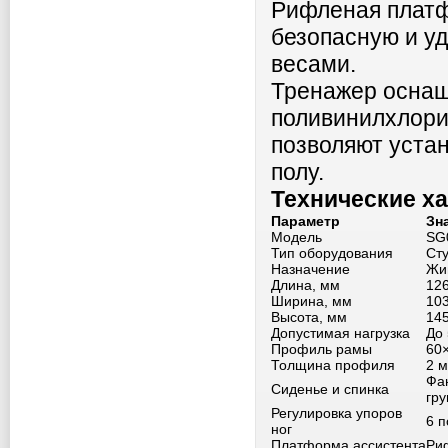
Рифленая платф
безопасную и у
весами.
Тренажер оснащ
поливинилхлори
позволяют устан
полу.
Технические х
Параметр
Зн
Модель
SG
Тип оборудования
Сту
Назначение
Жи
Длина, мм
12
Ширина, мм
10
Высота, мм
14
Допустимая нагрузка
До 
Профиль рамы
60
Толщина профиля
2 
Фан
Сиденье и спинка
гр
Регулировка упоров
6 
ног
Платформа ассистента
Ри