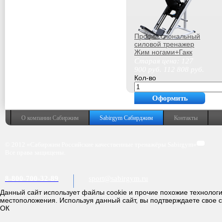
Профессиональный
силовой тренажер
Жим ногами+Гакк
машина Sabirgym
Старая цена:
127
SG035.2 кумитеспорт
900
руб.
112 808
руб.
Кол-во
Оформить
покупку
О компании Сабиржим
Sabirgym Сабирджим
Контакты
© 2012 «Сабиржим Российские качественные тренажёры Sabirgym»
Все права защищены.
8-800-700-32-89
sport@sabirgym.ru
Данный сайт использует файлы cookie и прочие похожие технолог
местоположения. Используя данный сайт, вы подтверждаете свое 
ОК