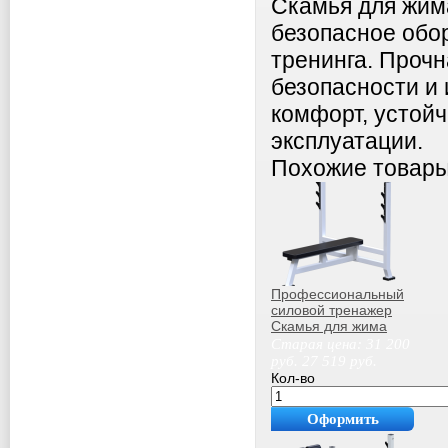
Скамья для жим
безопасное обо
тренинга. Проч
безопасности и
комфорт, устойч
эксплуатации.
Похожие товар
Профессиональный
силовой тренажер
Скамья для жима
лежа Sabirgym
Старая цена:
31 200
SG012.18
руб.
27 519
руб.
росптиспорт
Кол-во
Оформить
покупку