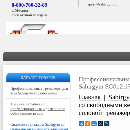
8-800-700-32-89
sport@sabirgym.ru
г. Москва
бесплатный телефон
КАТАЛОГ ТОВАРОВ
Профессиональный
Sabirgym SG012.1
Профессиональные тренажеры для
зала Sabirgym грузоблочные
Главная
|
Sabirg
со свободными в
Тренажеры Sabirgym
профессиональные и домашние с
силовой тренажер
собственным весом
Силовые тренажеры Sabirgym со
свободными весами отягощениями