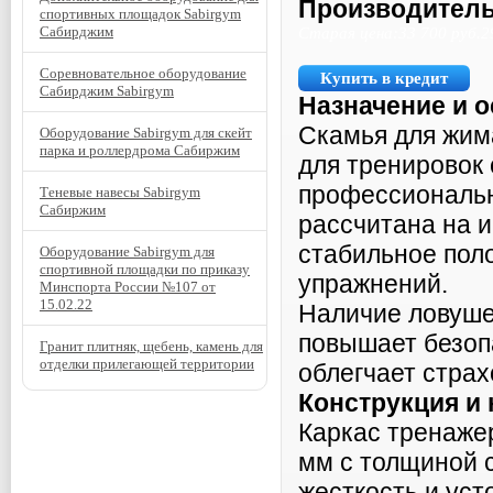
Производитель
спортивных площадок Sabirgym
Сабирджим
Старая цена:
33 700
руб.
2
Соревновательное оборудование
Купить в кредит
Сабирджим Sabirgym
Назначение и 
Скамья для жим
Оборудование Sabirgym для скейт
парка и роллердрома Сабиржим
для тренировок 
профессиональн
Теневые навесы Sabirgym
Сабиржим
рассчитана на 
стабильное пол
Оборудование Sabirgym для
спортивной площадки по приказу
упражнений.
Минспорта России №107 от
15.02.22
Наличие ловуше
повышает безоп
Гранит плитняк, щебень, камень для
отделки прилегающей территории
облегчает страх
Конструкция и
Каркас тренажер
мм с толщиной с
жесткость и уст