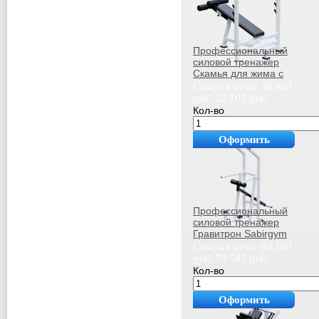
Профессиональный
силовой тренажер
Скамья для жима с
обратным наклоном
Старая цена:
36 400
Sabirgym SG013
руб.
32 105
руб.
Кол-во
Оформить
покупку
Профессиональный
силовой тренажер
Гравитрон Sabirgym
SG075
Старая цена:
89 100
руб.
78 587
руб.
Кол-во
Оформить
покупку