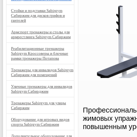
Стойки и подставки Sabirgym
Сабиржим для дисков грифов и
гантелей
Армспорт тренажеры и столы для
армрестлинга Sabirgym Сабиржим
Реабилитационные тренажеры
Sabirgym Кроссоверы и блочные
рамки тренажеры Потапова
Тренажеры для инвалидов Sabirgym
Сабиржим для помещений
Уличные тренажеры для инвалидов
Sabirgym Сабирджим
Тренажеры Sabirgym для улицы
Сабиржим
Профессиональн
жимовых упражн
Оборудование для игровых видов
спорта Sabirgym Сабиржим
повышенным уро
Дополнительное оборудование для