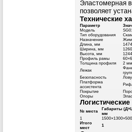
Эластомерная в
позволяет устан
Технические х
Параметр
Зна
Модель
SG0
Тип оборудования
Скам
Назначение
Жим 
Длина, мм
147
Ширина, мм
126
Высота, мм
124
Профиль рамы
60×
Толщина профиля
2 м
Фане
Лежак
груп
Безопасность
Лову
Платформа
Риф
ассистента
Покрытие
Поро
Опоры
Эла
Логистические
Габариты (Д×
№ места
мм
1
1500×1300×50
Итого
1
мест