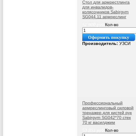
Стол для армрестлинга
для инвалидов-
колясочников Sabirgym
SG044.11 армреслинг
51 900
руб.
Кол-во
Оформить покупку
Производитель:
УЗСИ
Профессиональный
армреслинговый силовой
тренажер для кистей рук
Sabirgym SG042*70 стек
70 кг вaсилджим
53 891
руб.
Кол-во