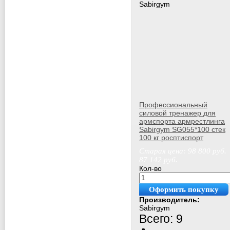
Sabirgym
Профессиональный
силовой тренажер для
армспорта армрестлинга
Sabirgym SG055*100 стек
100 кг росптиспорт
Старая цена:
98 800
руб.
87 142
руб.
Кол-во
Оформить покупку
Производитель:
Sabirgym
Всего: 9