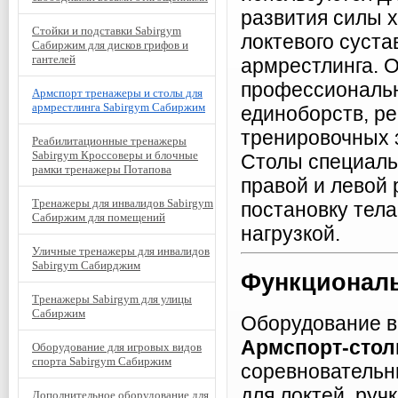
развития силы 
Стойки и подставки Sabirgym
локтевого суста
Сабиржим для дисков грифов и
гантелей
армрестлинга. 
профессиональн
Армспорт тренажеры и столы для
армрестлинга Sabirgym Сабиржим
единоборств, р
тренировочных 
Реабилитационные тренажеры
Sabirgym Кроссоверы и блочные
Столы специаль
рамки тренажеры Потапова
правой и левой 
Тренажеры для инвалидов Sabirgym
постановку тела
Сабиржим для помещений
нагрузкой.
Уличные тренажеры для инвалидов
Sabirgym Сабирджим
Функционал
Тренажеры Sabirgym для улицы
Сабиржим
Оборудование в
Армспорт-сто
Оборудование для игровых видов
спорта Sabirgym Сабиржим
соревновательн
для локтей, руч
Дополнительное оборудование для