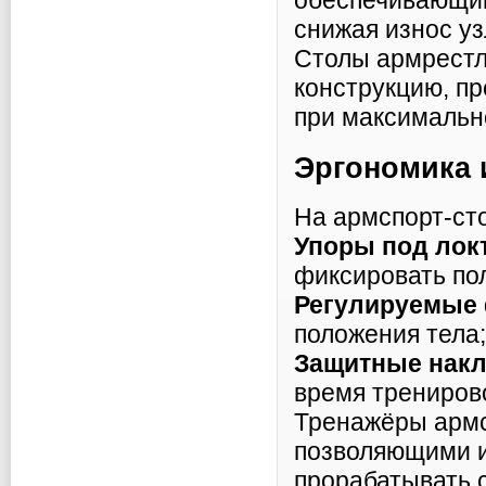
обеспечивающим
снижая износ уз
Столы армрестл
конструкцию, 
при максимально
Эргономика 
На армспорт-ст
Упоры под лок
фиксировать по
Регулируемые 
положения тела;
Защитные нак
время трениров
Тренажёры армс
позволяющими и
прорабатывать с