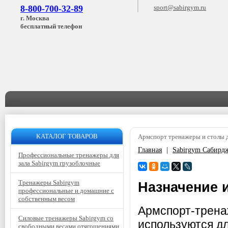
8-800-700-32-89
sport@sabirgym.ru
г. Москва
бесплатный телефон
КАТАЛОГ ТОВАРОВ
Армспорт тренажеры и столы 
Главная
|
Sabirgym Сабирд
Профессиональные тренажеры для
зала Sabirgym грузоблочные
Тренажеры Sabirgym
Назначение 
профессиональные и домашние с
собственным весом
Армспорт-трена
Силовые тренажеры Sabirgym со
используются дл
свободными весами отягощениями