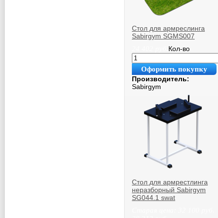
Стол для армреслинга
Sabirgym SGMS007
24 402
руб.
Кол-во
Оформить покупку
Производитель:
Sabirgym
Стол для армрестлинга
неразборный Sabirgym
SG044.1 swat
Старая цена:
32 100
руб.