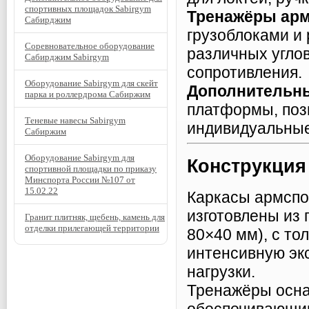
спортивных площадок Sabirgym
Тренажёры ар
Сабирджим
грузоблоками и
Соревновательное оборудование
различных углов
Сабирджим Sabirgym
сопротивления.
Оборудование Sabirgym для скейт
Дополнительн
парка и роллердрома Сабиржим
платформы, поз
Теневые навесы Sabirgym
индивидуальные
Сабиржим
Оборудование Sabirgym для
Конструкция
спортивной площадки по приказу
Минспорта России №107 от
15.02.22
Каркасы армспо
изготовлены из 
Гранит плитняк, щебень, камень для
отделки прилегающей территории
80×40 мм), с то
интенсивную эк
нагрузки.
Тренажёры осна