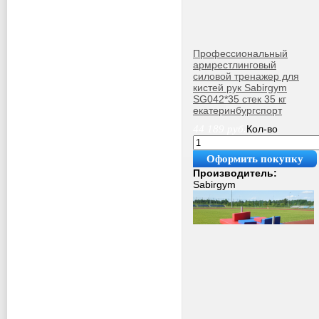
Профессиональный
армрестлинговый
силовой тренажер для
кистей рук Sabirgym
SG042*35 стек 35 кг
екатеринбургспорт
44 189
руб.
Кол-во
Оформить покупку
Производитель:
Sabirgym