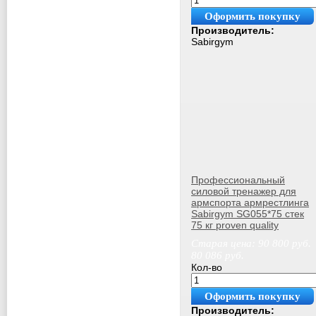
Оформить покупку
Производитель:
Sabirgym
Профессиональный
силовой тренажер для
армспорта армрестлинга
Sabirgym SG055*75 стек
75 кг proven quality
Старая цена:
90 800
руб.
80 086
руб.
Кол-во
Оформить покупку
Производитель: