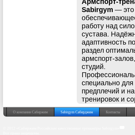
Армспорт-трен
Sabirgym
— это
обеспечивающее
работу над сило
сустава. Надёжн
адаптивность п
раздел оптимал
армспорт-залов
студий.
Профессиональн
специально для 
предплечий и на
тренировок и со
О компании Сабиржим
Sabirgym Сабирджим
Контакты
© 2012 «Сабиржим Российские качественные тренажёры Sabirgym»
Все права защищены.