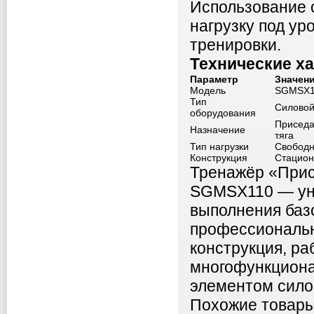
Использование 
нагрузку под ур
тренировки.
Технические х
Параметр
Значен
Модель
SGMSX1
Тип
Силовой
оборудования
Приседа
Назначение
тяга
Тип нагрузки
Свободн
Конструкция
Стацион
Тренажёр «Присе
SGMSX110 — ун
выполнения баз
профессиональн
конструкция, ра
многофункциона
элементом сило
Похожие товар