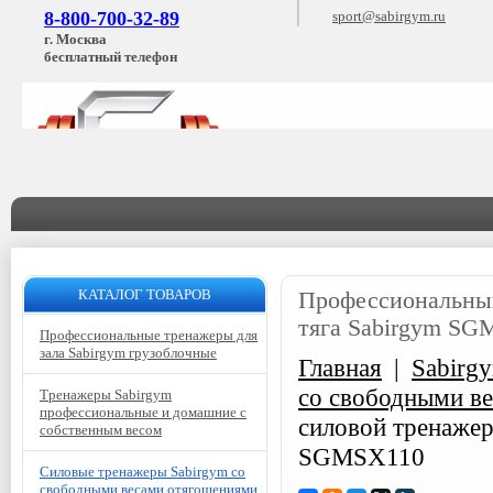
8-800-700-32-89
sport@sabirgym.ru
г. Москва
бесплатный телефон
КАТАЛОГ ТОВАРОВ
Профессиональный
тяга Sabirgym S
Профессиональные тренажеры для
зала Sabirgym грузоблочные
Главная
|
Sabirg
со свободными в
Тренажеры Sabirgym
профессиональные и домашние с
силовой тренажер
собственным весом
SGMSX110
Силовые тренажеры Sabirgym со
свободными весами отягощениями