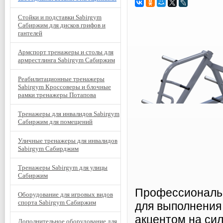
Стойки и подставки Sabirgym
Сабиржим для дисков грифов и
гантелей
Армспорт тренажеры и столы для
армрестлинга Sabirgym Сабиржим
Реабилитационные тренажеры
Sabirgym Кроссоверы и блочные
рамки тренажеры Потапова
Тренажеры для инвалидов Sabirgym
Сабиржим для помещений
Уличные тренажеры для инвалидов
Sabirgym Сабирджим
Тренажеры Sabirgym для улицы
Сабиржим
Профессиональн
Оборудование для игровых видов
спорта Sabirgym Сабиржим
для выполнения
акцентом на сил
Дополнительное оборудование для