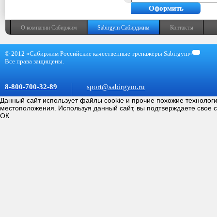
Оформить
покупку
О компании Сабиржим
Sabirgym Сабирджим
Контакты
© 2012 «Сабиржим Российские качественные тренажёры Sabirgym»
Все права защищены.
8-800-700-32-89
sport@sabirgym.ru
Данный сайт использует файлы cookie и прочие похожие технолог
местоположения. Используя данный сайт, вы подтверждаете свое 
ОК