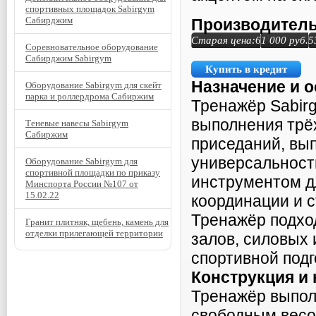
спортивных площадок Sabirgym
Сабирджим
Производитель
Старая цена:
61 000
руб.
5
Соревновательное оборудование
Сабирджим Sabirgym
Купить в кредит
Назначение и 
Оборудование Sabirgym для скейт
парка и роллердрома Сабиржим
Тренажёр Sabir
выполнения трё
Теневые навесы Sabirgym
Сабиржим
приседаний, вып
универсальност
Оборудование Sabirgym для
спортивной площадки по приказу
инструментом д
Минспорта России №107 от
15.02.22
координации и с
Тренажёр подхо
Гранит плитняк, щебень, камень для
отделки прилегающей территории
залов, силовых 
спортивной подг
Конструкция и
Тренажёр выпол
свободным весо