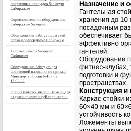
Назначение и 
спортивных площадок Sabirgym
Сабирджим
Гантельная сто
хранения до 10
Соревновательное оборудование
Сабирджим Sabirgym
посадочным раз
обеспечивает б
Оборудование Sabirgym для скейт
парка и роллердрома Сабиржим
эффективно орг
гантелей.
Теневые навесы Sabirgym
Сабиржим
Оборудование п
фитнес-клубах,
Оборудование Sabirgym для
спортивной площадки по приказу
подготовки и ф
Минспорта России №107 от
15.02.22
пространствах.
Конструкция и
Гранит плитняк, щебень, камень для
отделки прилегающей территории
Каркас стойки и
60×40 мм и 60×6
устойчивость ко
Ложементы выпо
уровень шума п