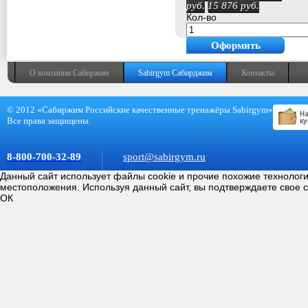
руб.
15 876
руб.
Кол-во
Оформить
покупку
О компании Сабиржим
Sabirgym Сабирджим
Контакты
© 2012 «Сабиржим Российские качественные тренажёры Sabirgym»
Все права защищены.
8-800-700-32-89
sport@sabirgym.ru
Данный сайт использует файлы cookie и прочие похожие технолог
местоположения. Используя данный сайт, вы подтверждаете свое 
ОК