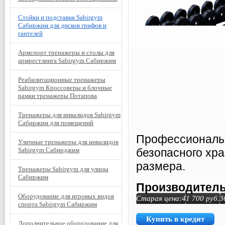
Стойки и подставки Sabirgym
Сабиржим для дисков грифов и
гантелей
Армспорт тренажеры и столы для
армрестлинга Sabirgym Сабиржим
Реабилитационные тренажеры
Sabirgym Кроссоверы и блочные
рамки тренажеры Потапова
Тренажеры для инвалидов Sabirgym
Сабиржим для помещений
Профессиональн
Уличные тренажеры для инвалидов
Sabirgym Сабирджим
безопасного хра
размера.
Тренажеры Sabirgym для улицы
Сабиржим
Производитель
Оборудование для игровых видов
Старая цена:
41 700
руб.
3
спорта Sabirgym Сабиржим
Купить в кредит
Дополнительное оборудование для