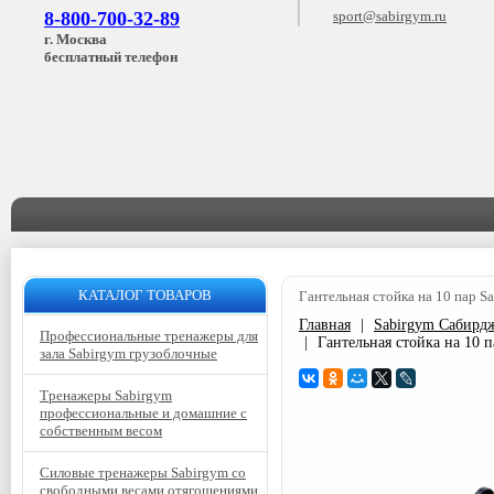
8-800-700-32-89
sport@sabirgym.ru
г. Москва
бесплатный телефон
КАТАЛОГ ТОВАРОВ
Гантельная стойка на 10 пар S
Главная
|
Sabirgym Сабирд
Профессиональные тренажеры для
|
Гантельная стойка на 10 
зала Sabirgym грузоблочные
Тренажеры Sabirgym
профессиональные и домашние с
собственным весом
Силовые тренажеры Sabirgym со
свободными весами отягощениями