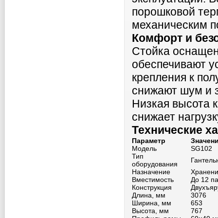
порошковой тер
механическим п
Комфорт и без
Стойка оснащен
обеспечивают у
крепления к пол
снижают шум и 
Низкая высота к
снижает нагрузк
Технические х
Параметр
Значен
Модель
SG102
Тип
Гантель
оборудования
Назначение
Хранени
Вместимость
До 12 п
Конструкция
Двухъяр
Длина, мм
3076
Ширина, мм
653
Высота, мм
767