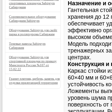
Назначение и 
спортивных площадок Sabirgym
Сабирджим
Гантельная сто
хранения до 12 
Соревновательное оборудование
Сабирджим Sabirgym
обеспечивает уд
эффективно орг
Оборудование Sabirgym для скейт
парка и роллердрома Сабиржим
высоком объеме
Модель подходит
Теневые навесы Sabirgym
Сабиржим
тренажерных зал
центрах.
Оборудование Sabirgym для
спортивной площадки по приказу
Конструкция и
Минспорта России №107 от
15.02.22
Каркас стойки и
60×40 мм и 60×6
Гранит плитняк, щебень, камень для
отделки прилегающей территории
устойчивость ко
Ложементы выпо
уровень шума п
поверхность от
эксплуатации. 