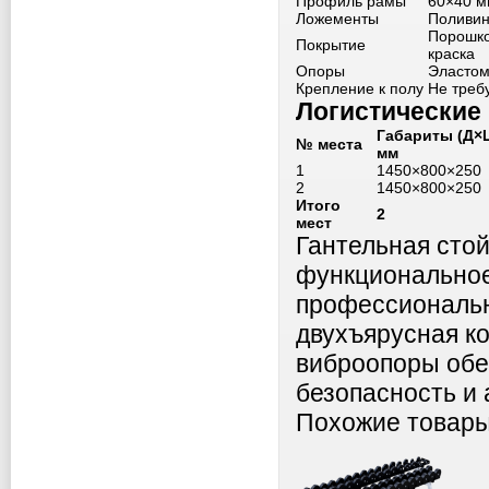
Профиль рамы
60×40 м
Ложементы
Поливин
Порошко
Покрытие
краска
Опоры
Эластом
Крепление к полу
Не треб
Логистические
Габариты (Д×
№ места
мм
1
1450×800×250
2
1450×800×250
Итого
2
мест
Гантельная сто
функциональное
профессиональн
двухъярусная к
виброопоры обе
безопасность и 
Похожие товар