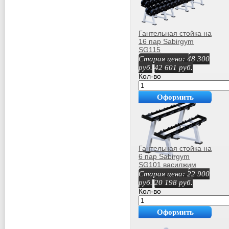
Гантельная стойка на
16 пар Sabirgym
SG115
Старая цена:
48 300
руб.
42 601
руб.
Кол-во
Оформить
покупку
Гантельная стойка на
6 пар Sabirgym
SG101 василжим
Старая цена:
22 900
руб.
20 198
руб.
Кол-во
Оформить
покупку