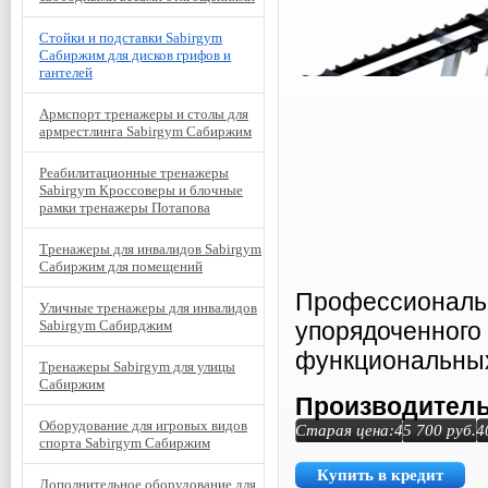
Стойки и подставки Sabirgym
Сабиржим для дисков грифов и
гантелей
Армспорт тренажеры и столы для
армрестлинга Sabirgym Сабиржим
Реабилитационные тренажеры
Sabirgym Кроссоверы и блочные
рамки тренажеры Потапова
Тренажеры для инвалидов Sabirgym
Сабиржим для помещений
Профессиональн
Уличные тренажеры для инвалидов
Sabirgym Сабирджим
упорядоченного 
функциональных
Тренажеры Sabirgym для улицы
Сабиржим
Производитель
Оборудование для игровых видов
Старая цена:
45 700
руб.
4
спорта Sabirgym Сабиржим
Купить в кредит
Дополнительное оборудование для