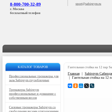
8-800-700-32-89
sport@sabirgym.ru
г. Москва
бесплатный телефон
КАТАЛОГ ТОВАРОВ
Гантельная стойка на 12 пар S
Главная
|
Sabirgym Сабирд
Профессиональные тренажеры для
|
Гантельная стойка на 12 
зала Sabirgym грузоблочные
Тренажеры Sabirgym
профессиональные и домашние с
собственным весом
Силовые тренажеры Sabirgym со
свободными весами отягощениями