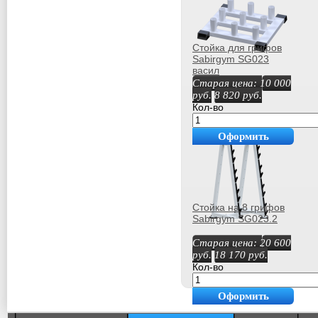
Стойка для грифов
Sabirgym SG023
васил
Старая цена:
10 000
руб.
8 820
руб.
Кол-во
Оформить
покупку
Стойка на 8 грифов
Sabirgym SG023.2
Старая цена:
20 600
руб.
18 170
руб.
Кол-во
Оформить
покупку