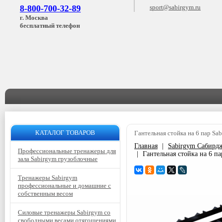
8-800-700-32-89
sport@sabirgym.ru
г. Москва
бесплатный телефон
КАТАЛОГ ТОВАРОВ
Гантельная стойка на 6 пар S
Главная
|
Sabirgym Сабирд
Профессиональные тренажеры для
|
Гантельная стойка на 6 п
зала Sabirgym грузоблочные
Тренажеры Sabirgym
профессиональные и домашние с
собственным весом
Силовые тренажеры Sabirgym со
свободными весами отягощениями