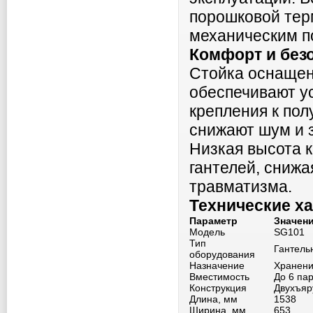
порошковой тер
механическим п
Комфорт и без
Стойка оснащен
обеспечивают у
крепления к пол
снижают шум и 
Низкая высота к
гантелей, снижа
травматизма.
Технические х
Параметр
Значен
Модель
SG101
Тип
Гантель
оборудования
Назначение
Хранени
Вместимость
До 6 па
Конструкция
Двухъяр
Длина, мм
1538
Ширина, мм
653