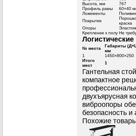
Высота, мм
767
Профиль рамы
60×40 м
Ложементы
Поливин
Порошко
Покрытие
краска
Опоры
Эластом
Крепление к полу
Не треб
Логистические
Габариты (Д×
№ места
мм
1
1450×800×250
Итого
1
мест
Гантельная сто
компактное реш
профессиональн
двухъярусная к
виброопоры обе
безопасность и 
Похожие товар