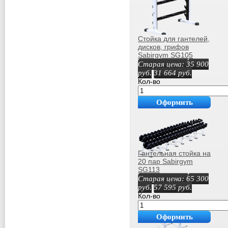
Стойка для гантелей,
дисков, грифов
Sabirgym SG105
Старая цена:
35 900
руб.
31 664
руб.
Кол-во
Оформить
покупку
Гантельная стойка на
20 пар Sabirgym
SG113
Старая цена:
65 300
руб.
57 595
руб.
Кол-во
Оформить