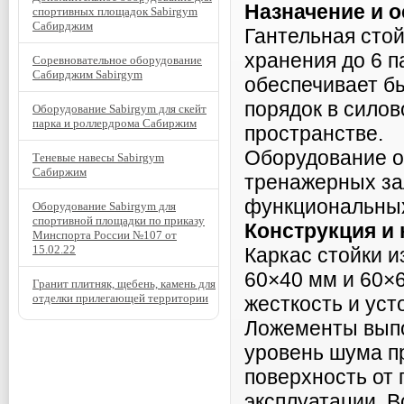
Назначение и 
спортивных площадок Sabirgym
Сабирджим
Гантельная сто
хранения до 6 п
Соревновательное оборудование
Сабирджим Sabirgym
обеспечивает б
порядок в сило
Оборудование Sabirgym для скейт
парка и роллердрома Сабиржим
пространстве.
Оборудование о
Теневые навесы Sabirgym
Сабиржим
тренажерных зал
функциональных
Оборудование Sabirgym для
спортивной площадки по приказу
Конструкция и
Минспорта России №107 от
15.02.22
Каркас стойки и
60×40 мм и 60×
Гранит плитняк, щебень, камень для
отделки прилегающей территории
жесткость и уст
Ложементы выпо
уровень шума п
поверхность от
эксплуатации. 