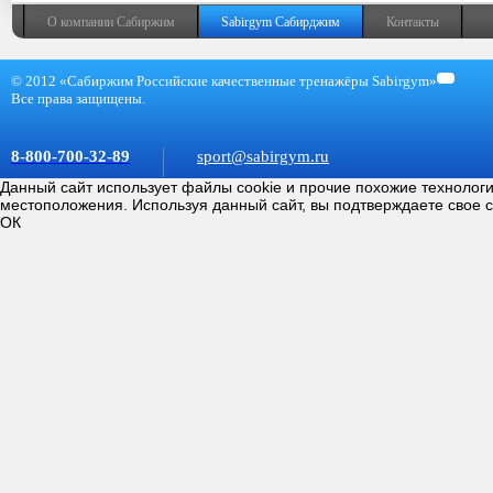
покупку
О компании Сабиржим
Sabirgym Сабирджим
Контакты
© 2012 «Сабиржим Российские качественные тренажёры Sabirgym»
Все права защищены.
8-800-700-32-89
sport@sabirgym.ru
Данный сайт использует файлы cookie и прочие похожие технолог
местоположения. Используя данный сайт, вы подтверждаете свое 
ОК