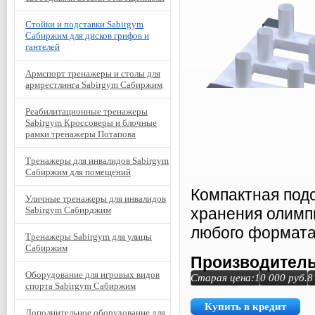
Стойки и подставки Sabirgym
Сабиржим для дисков грифов и
гантелей
Армспорт тренажеры и столы для
армрестлинга Sabirgym Сабиржим
Реабилитационные тренажеры
Sabirgym Кроссоверы и блочные
рамки тренажеры Потапова
Тренажеры для инвалидов Sabirgym
Сабиржим для помещений
Компактная подс
Уличные тренажеры для инвалидов
Sabirgym Сабирджим
хранения олимп
любого формата
Тренажеры Sabirgym для улицы
Сабиржим
Производитель
Оборудование для игровых видов
Старая цена:
10 000
руб.
8
спорта Sabirgym Сабиржим
Купить в кредит
Дополнительное оборудование для