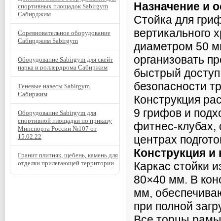
Назначение и 
спортивных площадок Sabirgym
Сабирджим
Стойка для гри
вертикального 
Соревновательное оборудование
Сабирджим Sabirgym
диаметром 50 м
организовать пр
Оборудование Sabirgym для скейт
парка и роллердрома Сабиржим
быстрый доступ
безопасности т
Теневые навесы Sabirgym
Сабиржим
Конструкция ра
9 грифов и подх
Оборудование Sabirgym для
спортивной площадки по приказу
фитнес-клубах,
Минспорта России №107 от
15.02.22
центрах подгото
Конструкция и
Гранит плитняк, щебень, камень для
отделки прилегающей территории
Каркас стойки и
80×40 мм. В ко
мм, обеспечива
при полной загр
Все торцы рамы