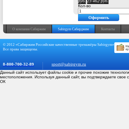
руб.
23 462
руб.
Кол-во
Оформить
покупку
О компании Сабиржим
Sabirgym Сабирджим
Контакты
© 2012 «Сабиржим Российские качественные тренажёры Sabirgym»
Все права защищены.
8-800-700-32-89
sport@sabirgym.ru
Данный сайт использует файлы cookie и прочие похожие технолог
местоположения. Используя данный сайт, вы подтверждаете свое 
ОК