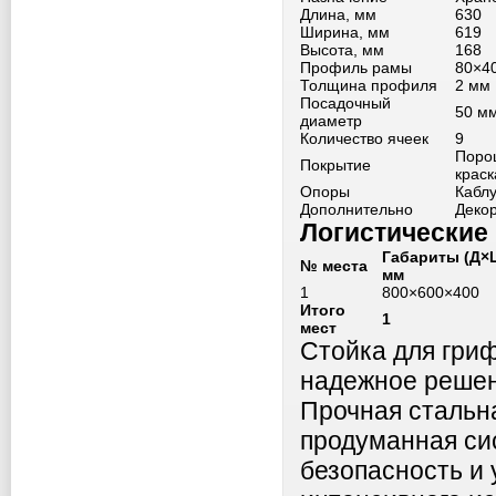
Длина, мм
630
Ширина, мм
619
Высота, мм
168
Профиль рамы
80×4
Толщина профиля
2 мм
Посадочный
50 м
диаметр
Количество ячеек
9
Поро
Покрытие
краск
Опоры
Каблу
Дополнительно
Декор
Логистические
Габариты (Д×
№ места
мм
1
800×600×400
Итого
1
мест
Стойка для гри
надежное решен
Прочная стальна
продуманная си
безопасность и 