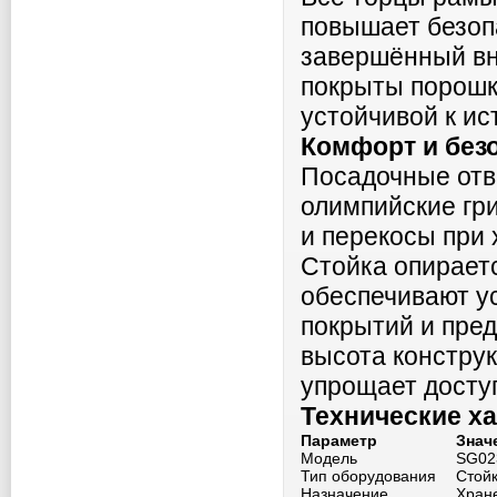
повышает безоп
завершённый вн
покрыты порошк
устойчивой к ис
Комфорт и без
Посадочные отв
олимпийские гр
и перекосы при 
Стойка опираетс
обеспечивают у
покрытий и пре
высота констру
упрощает доступ
Технические х
Параметр
Знач
Модель
SG02
Тип оборудования
Стой
Назначение
Хран