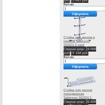
руб.
15 083
руб.
Кол-во
Оформить
покупку
Стойка для дисков и
грифов Sabirgym
SG023.3 vasil
Старая цена:
24 000
руб.
21 168
руб.
Кол-во
Оформить
покупку
Стойка для дисков
передвижная
Sabirgym SG024.1
спортдоставка
Старая цена:
26 600