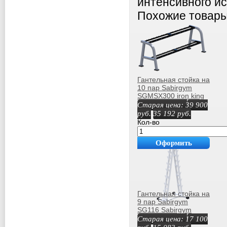
интенсивного и
Похожие товар
Гантельная стойка на
10 пар Sabirgym
SGMSX300 iron king
Старая цена:
39 900
руб.
35 192
руб.
Кол-во
Оформить
покупку
Гантельная стойка на
9 пар Sabirgym
SG116 Sabirgym
SG116
Старая цена:
17 100