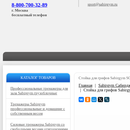
8-800-700-32-89
sport@sabirgym.ru
г. Москва
бесплатный телефон
КАТАЛОГ ТОВАРОВ
Стойка для грифов Sabirgym S
Главная
|
Sabirgym Сабирд
Профессиональные тренажеры для
|
Стойка для грифов Sabir
зала Sabirgym грузоблочные
Тренажеры Sabirgym
профессиональные и домашние с
собственным весом
Силовые тренажеры Sabirgym со
свободными весами отягощениями