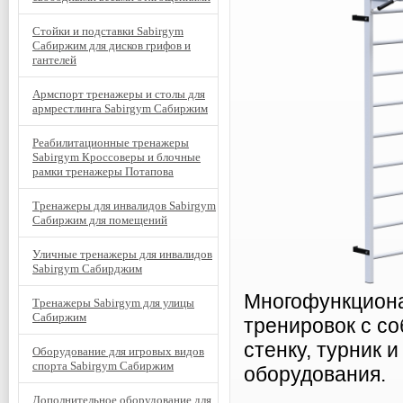
Стойки и подставки Sabirgym
Сабиржим для дисков грифов и
гантелей
Армспорт тренажеры и столы для
армрестлинга Sabirgym Сабиржим
Реабилитационные тренажеры
Sabirgym Кроссоверы и блочные
рамки тренажеры Потапова
Тренажеры для инвалидов Sabirgym
Сабиржим для помещений
Уличные тренажеры для инвалидов
Sabirgym Сабирджим
Многофункциона
Тренажеры Sabirgym для улицы
Сабиржим
тренировок с с
стенку, турник 
Оборудование для игровых видов
спорта Sabirgym Сабиржим
оборудования.
Дополнительное оборудование для