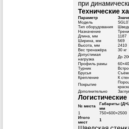
при динамическ
Технические х
Параметр
Знач
Модель
SGL0
Тип оборудования
Шведс
Назначение
Трени
Длина, мм
1187
Ширина, мм
569
Высота, мм
2410
Вес тренажёра
30 кг
Допустимая
До 20
нагрузка
Профиль рамы
60×40
Турник
Встр
Брусья
Съём
Крепление
К сте
Поро
Покрытие
краск
Дополнительно
Заглу
Логистические
Габариты (Д×
№ места
мм
1
750×600×2500
Итого
1
мест
Шведская стенк