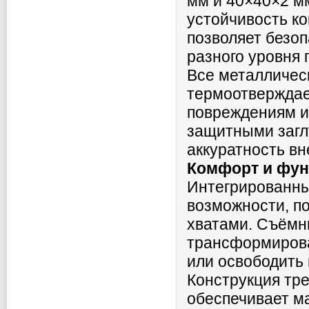
мм и 40×40×2 мм
устойчивость ко
позволяет безо
разного уровня 
Все металличес
термоотверждае
повреждениям и
защитными загл
аккуратность вн
Комфорт и фун
Интегрированны
возможности, п
хватами. Съёмн
трансформирова
или освободить 
Конструкция тре
обеспечивает м