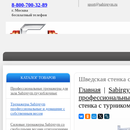
8-800-700-32-89
sport@sabirgym.ru
г. Москва
бесплатный телефон
КАТАЛОГ ТОВАРОВ
Шведская стенка 
Главная
|
Sabirg
Профессиональные тренажеры для
зала Sabirgym грузоблочные
профессиональны
стенка с турнико
Тренажеры Sabirgym
профессиональные и домашние с
собственным весом
Силовые тренажеры Sabirgym со
свободными весами отягощениями