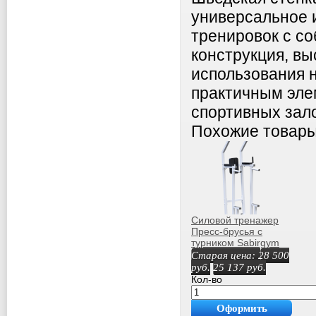
универсальное 
тренировок с с
конструкция, вы
использования 
практичным эле
спортивных зал
Похожие товар
Силовой тренажер
Пресс-брусья с
турником Sabirgym
SGL061 спорт
Старая цена:
28 500
доставка
руб.
25 137
руб.
Кол-во
Оформить