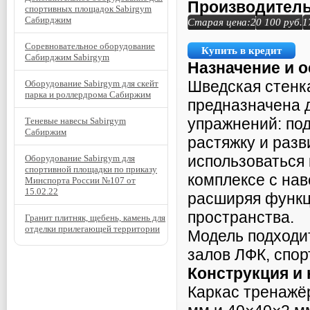
Производитель
спортивных площадок Sabirgym
Сабирджим
Старая цена:
20 100
руб.
1
Соревновательное оборудование
Купить в кредит
Сабирджим Sabirgym
Назначение и 
Шведская стенк
Оборудование Sabirgym для скейт
парка и роллердрома Сабиржим
предназначена 
упражнений: под
Теневые навесы Sabirgym
Сабиржим
растяжку и раз
использоваться 
Оборудование Sabirgym для
спортивной площадки по приказу
комплексе с на
Минспорта России №107 от
15.02.22
расширяя функц
пространства.
Гранит плитняк, щебень, камень для
отделки прилегающей территории
Модель подходи
залов ЛФК, спо
Конструкция и
Каркас тренажё