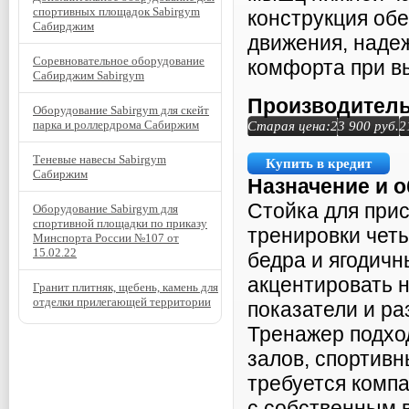
спортивных площадок Sabirgym
конструкция об
Сабирджим
движения, наде
Соревновательное оборудование
комфорта при в
Сабирджим Sabirgym
Производитель
Оборудование Sabirgym для скейт
парка и роллердрома Сабиржим
Старая цена:
23 900
руб.
2
Теневые навесы Sabirgym
Купить в кредит
Сабиржим
Назначение и 
Стойка для при
Оборудование Sabirgym для
спортивной площадки по приказу
тренировки чет
Минспорта России №107 от
15.02.22
бедра и ягодич
акцентировать н
Гранит плитняк, щебень, камень для
отделки прилегающей территории
показатели и ра
Тренажер подхо
залов, спортивн
требуется комп
с собственным 