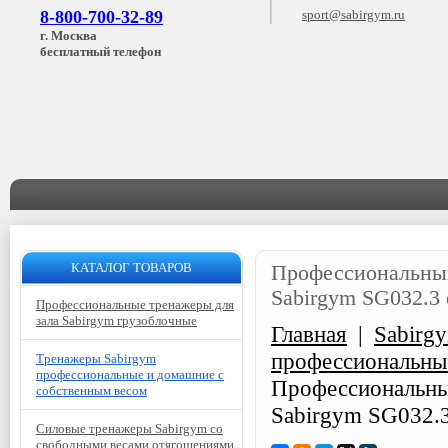
8-800-700-32-89
sport@sabirgym.ru
г. Москва
бесплатный телефон
КАТАЛОГ ТОВАРОВ
Профессиональный
Sabirgym SG032.3
Профессиональные тренажеры для
зала Sabirgym грузоблочные
Главная
|
Sabirg
профессиональны
Тренажеры Sabirgym
профессиональные и домашние с
Профессиональны
собственным весом
Sabirgym SG032.3
Силовые тренажеры Sabirgym со
свободными весами отягощениями