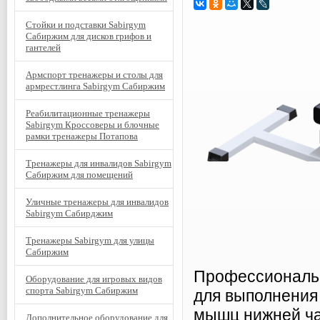
Стойки и подставки Sabirgym
Сабиржим для дисков грифов и
гантелей
Армспорт тренажеры и столы для
армрестлинга Sabirgym Сабиржим
Реабилитационные тренажеры
Sabirgym Кроссоверы и блочные
рамки тренажеры Потапова
Тренажеры для инвалидов Sabirgym
Сабиржим для помещений
Уличные тренажеры для инвалидов
Sabirgym Сабирджим
Тренажеры Sabirgym для улицы
Сабиржим
Профессиональн
Оборудование для игровых видов
спорта Sabirgym Сабиржим
для выполнения
мышц нижней ча
Дополнительное оборудование для