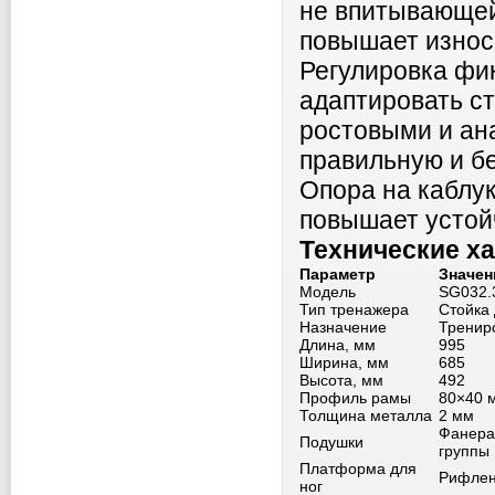
не впитывающей
повышает износ
Регулировка фик
адаптировать ст
ростовыми и ан
правильную и б
Опора на каблу
повышает устой
Технические х
Параметр
Значен
Модель
SG032.
Тип тренажера
Стойка
Назначение
Тренир
Длина, мм
995
Ширина, мм
685
Высота, мм
492
Профиль рамы
80×40 
Толщина металла
2 мм
Фанера 
Подушки
группы
Платформа для
Рифле
ног