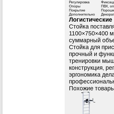
Регулировка
Фиксаци
Опоры
ПВХ, оп
Покрытие
Порошк
Дополнительно
Декора
Логистические
Стойка поставля
1100×750×400 мм
суммарный объем
Стойка для при
прочный и функ
тренировки мыш
конструкция, ре
эргономика дел
профессиональн
Похожие товар