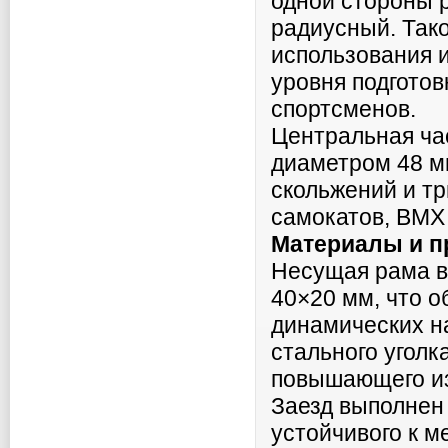
одной стороны р
радиусный. Так
использования 
уровня подгото
спортсменов.
Центральная ча
диаметром 48 м
скольжений и тр
самокатов, BMX 
Материалы и п
Несущая рама в
40×20 мм, что о
динамических на
стального уголк
повышающего из
Заезд выполнен 
устойчивого к 