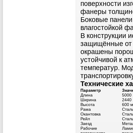
поверхности из
фанеры толщино
Боковые панели
влагостойкой ф
В конструкции 
защищённые от 
окрашены порош
устойчивой к а
температур. Мод
транспортировку
Технические х
Параметр
Знач
Длина
5000
Ширина
2440
Высота
600 
Рама
Стал
Окантовка
Сталь
Рейл
Стал
Заезд
Мета
Рабочие
Лами