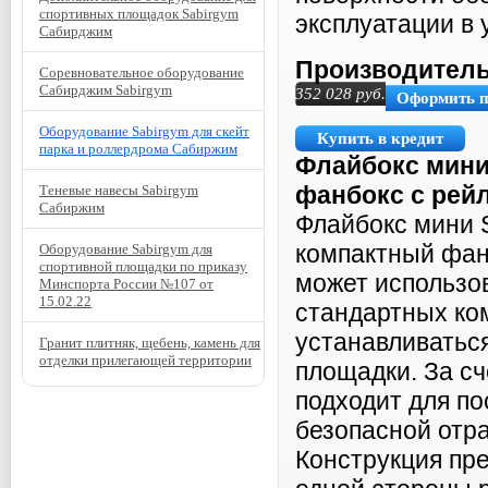
спортивных площадок Sabirgym
эксплуатации в 
Сабирджим
Производитель
Соревновательное оборудование
Сабирджим Sabirgym
352 028
руб.
Оформить 
Оборудование Sabirgym для скейт
Купить в кредит
парка и роллердрома Сабиржим
Флайбокс
мини
фанбокс
с рей
Теневые навесы Sabirgym
Сабиржим
Флайбокс мини 
компактный фан
Оборудование Sabirgym для
спортивной площадки по приказу
может использо
Минспорта России №107 от
15.02.22
стандартных ко
устанавливатьс
Гранит плитняк, щебень, камень для
отделки прилегающей территории
площадки. За с
подходит для п
безопасной отра
Конструкция пре