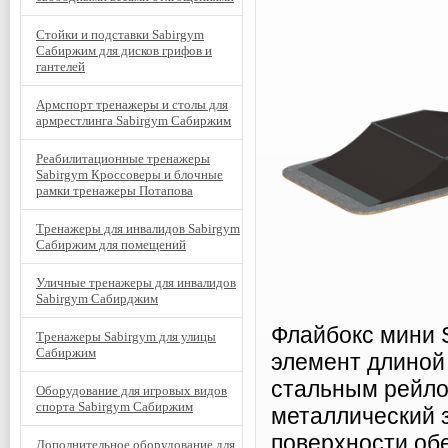
Стойки и подставки Sabirgym
Сабиржим для дисков грифов и
гантелей
Армспорт тренажеры и столы для
армрестлинга Sabirgym Сабиржим
Реабилитационные тренажеры
Sabirgym Кроссоверы и блочные
рамки тренажеры Потапова
Тренажеры для инвалидов Sabirgym
Сабиржим для помещений
Уличные тренажеры для инвалидов
Sabirgym Сабирджим
Флайбокс мини 
Тренажеры Sabirgym для улицы
Сабиржим
элемент длиной
стальным рейло
Оборудование для игровых видов
спорта Sabirgym Сабиржим
металлический 
поверхности об
Дополнительное оборудование для