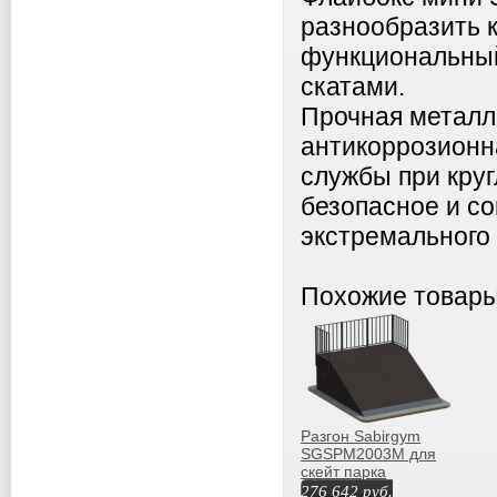
разнообразить 
функциональный
скатами.
Прочная металл
антикоррозионн
службы при кру
безопасное и с
экстремального 
Похожие товар
Разгон Sabirgym
SGSPM2003М для
скейт парка
276 642
руб.