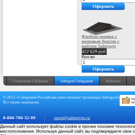
Оформить
покупку
Фанбокс-книжка с
кинковым боксом с
рейлом Sabirgym
SGSPM3010L для
422 629
руб.
скейтбординга
Кол-во
Оформить
покупку
О компании Сабиржим
Sabirgym Сабирджим
Контакты
© 2012 «Сабиржим Российские качественные тренажёры Sabirgym»
Все права защищены.
8-800-700-32-89
sport@sabirgym.ru
Данный сайт использует файлы cookie и прочие похожие технолог
местоположения. Используя данный сайт, вы подтверждаете свое 