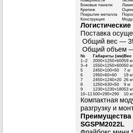
поверхности
тисн
Боковые панели
Лами
Крепеж
Оцин
Покрытие металла
Поро
Конструкция
Моду
Логистические
Поставка осущес
Общий вес — 35
Общий объем — 
№
Габариты (мм)
Вес
1–2
2000×1250×600
59 кг
3–4
1550×1250×600
50 кг
5
2450×100×50
7 кг
6
1950×60×60
19 кг
7
2450×1240×20
26 кг
8
1250×630×50
9 кг
9
1230×1230×180
53 кг
10–11
500×290×290
10 кг
Компактная моду
разгрузку и мон
Преимущества
SGSPM2022L
Флайбокс мини 