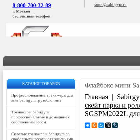
8-800-700-32-89
sport@sabirgym.ru
г. Москва
бесплатный телефон
КАТАЛОГ ТОВАРОВ
Флайбокс мини Sab
Главная
|
Sabirg
Профессиональные тренажеры для
зала Sabirgym грузоблочные
скейт парка и ро
SGSPM2022L для с
Тренажеры Sabirgym
профессиональные и домашние с
собственным весом
Силовые тренажеры Sabirgym со
свободными весами отягощениями