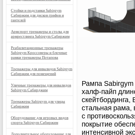
Стойки и подставки Sabirgym
Сабиржим для дисков грифов и
гантелей
Армспорт тренажеры и столы для
армрестлинга Sabirgym Сабиржим
Реабилитационные тренажеры
Sabirgym Кроссоверы и блочные
рамки тренажеры Потапова
Тренажеры для инвалидов Sabirgym
Сабиржим для помещений
Рампа Sabirgy
Уличные тренажеры для инвалидов
Sabirgym Сабирджим
халф-пайп длин
скейтбординга, 
Тренажеры Sabirgym для улицы
Сабиржим
стальная рама,
с противосколь
Оборудование для игровых видов
спорта Sabirgym Сабиржим
покрытие обесп
интенсивной эк
Дополнительное оборудование для