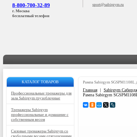
8-800-700-32-89
sport@sabirgym.ru
г. Москва
бесплатный телефон
КАТАЛОГ ТОВАРОВ
Рампа Sabirgym SGSPM1108L д
Главная
|
Sabirgym Сабирд
Профессиональные тренажеры для
Рампа Sabirgym SGSPM1108L
зала Sabirgym грузоблочные
Тренажеры Sabirgym
профессиональные и домашние с
собственным весом
Силовые тренажеры Sabirgym со
свободными весами отягощениями