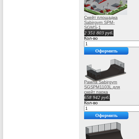
Скейт площадка
Sabirgym SPM-
SGMS-1
2 351 803
руб.
Кол-во
Оформить
покупку
Рампа Sabirgym
SGSPM1103L для
скейт парка
роллердрома
658 942
руб.
роспитспорт
Кол-во
Оформить
покупку