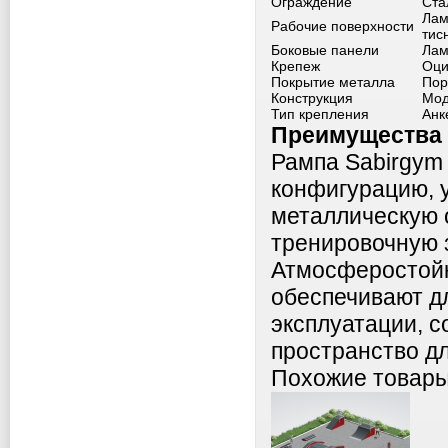
Ограждение
Ста
Лам
Рабочие поверхности
тис
Боковые панели
Лам
Крепеж
Оци
Покрытие металла
Пор
Конструкция
Мод
Тип крепления
Анк
Преимущества 
Рампа Sabirgym
конфигурацию, 
металлическую 
тренировочную з
Атмосферостойк
обеспечивают д
эксплуатации, 
пространство дл
Похожие товар