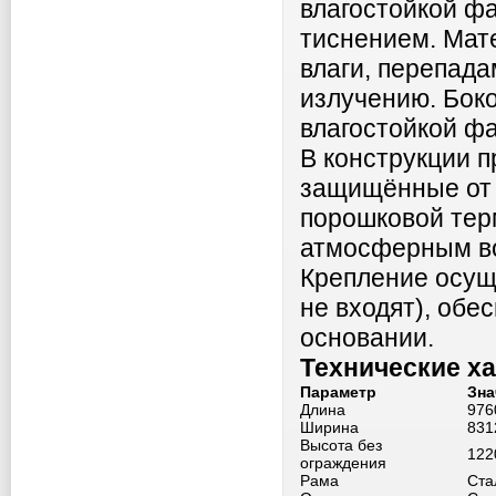
влагостойкой ф
тиснением. Мат
влаги, перепад
излучению. Бок
влагостойкой ф
В конструкции 
защищённые от 
порошковой тер
атмосферным во
Крепление осущ
не входят), об
основании.
Технические х
Параметр
Зна
Длина
976
Ширина
831
Высота без
122
ограждения
Рама
Ста