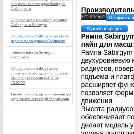
спортивных площадок Sabirgym
Производитель
Сабирджим
971 618
руб.
Оформить 
Соревновательное оборудование
Сабирджим Sabirgym
Купить в кредит
Рампа Sabirg
Оборудование Sabirgym для скейт
парка и роллердрома Сабиржим
пайп для мас
Рампа Sabirgym
Теневые навесы Sabirgym
Сабиржим
двухуровневую 
радиусов, повер
Оборудование Sabirgym для
спортивной площадки по приказу
подъема и плат
Минспорта России №107 от
15.02.22
расширяет функ
позволяет форм
Гранит плитняк, щебень, камень для
отделки прилегающей территории
движения.
Высота радиусо
обеспечивает п
делает модель 
уровня подготов