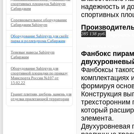
спортивных площадок Sabirgym
надежность и до
Сабирджим
спортивных пло
Соревновательное оборудование
Сабирджим Sabirgym
Производитель
285 138
руб.
Оформить 
Оборудование Sabirgym для скейт
парка и роллердрома Сабиржим
Купить в кредит
Фанбокс
пирам
Теневые навесы Sabirgym
Сабиржим
двухуровневый
Фанбоксы такого
Оборудование Sabirgym для
спортивной площадки по приказу
комплектациях 
Минспорта России №107 от
15.02.22
формируя основ
Конструкция вы
Гранит плитняк, щебень, камень для
отделки прилегающей территории
трехсторонним 
который расшир
элемента.
Двухуровневая 