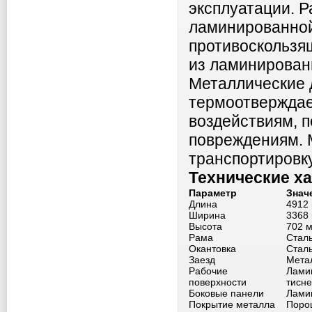
эксплуатации. Р
ламинированной
противоскользя
из ламинирован
Металлические 
термоотверждае
воздействиям, 
повреждениям. 
транспортировку
Технические х
Параметр
Знач
Длина
4912
Ширина
3368
Высота
702 
Рама
Стал
Окантовка
Сталь
Заезд
Мета
Рабочие
Лами
поверхности
тисн
Боковые панели
Лами
Покрытие металла
Поро