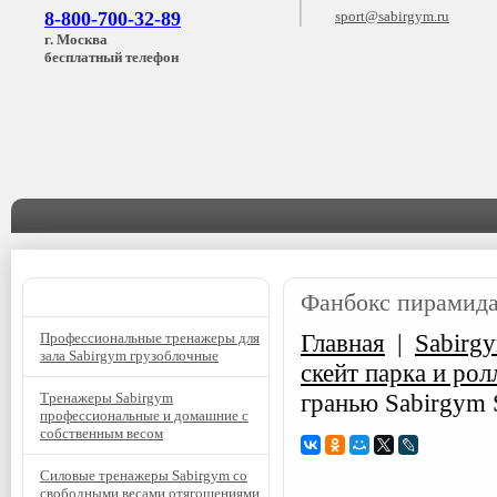
8-800-700-32-89
sport@sabirgym.ru
г. Москва
бесплатный телефон
КАТАЛОГ ТОВАРОВ
Фанбокс пирамида
Главная
|
Sabirg
Профессиональные тренажеры для
зала Sabirgym грузоблочные
скейт парка и ро
гранью Sabirgym
Тренажеры Sabirgym
профессиональные и домашние с
собственным весом
Силовые тренажеры Sabirgym со
свободными весами отягощениями