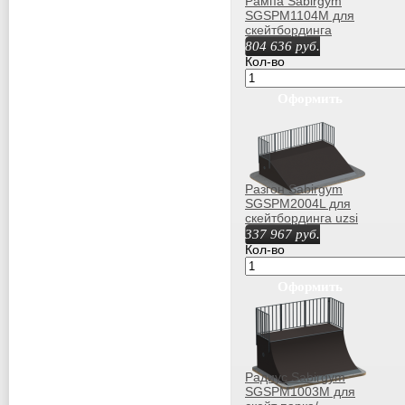
Рампа Sabirgym
SGSPM1104М для
скейтбординга
804 636
руб.
Кол-во
Оформить
покупку
Разгон Sabirgym
SGSPM2004L для
скейтбординга uzsi
337 967
руб.
Кол-во
Оформить
покупку
Радиус Sabirgym
SGSPM1003М для