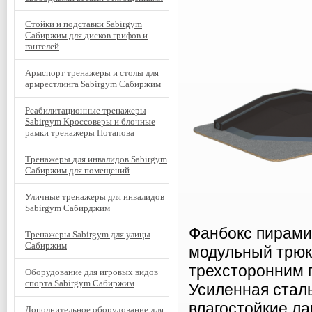
Стойки и подставки Sabirgym
Сабиржим для дисков грифов и
гантелей
Армспорт тренажеры и столы для
армрестлинга Sabirgym Сабиржим
Реабилитационные тренажеры
Sabirgym Кроссоверы и блочные
рамки тренажеры Потапова
Тренажеры для инвалидов Sabirgym
Сабиржим для помещений
Уличные тренажеры для инвалидов
Sabirgym Сабирджим
Фанбокс пирами
Тренажеры Sabirgym для улицы
Сабиржим
модульный трюк
трехсторонним 
Оборудование для игровых видов
спорта Sabirgym Сабиржим
Усиленная сталь
влагостойкие л
Дополнительное оборудование для