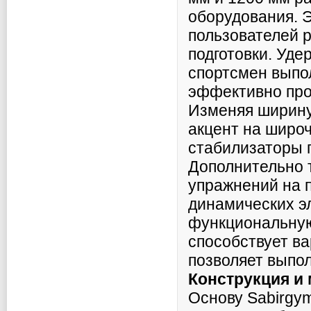
оборудования. Э
пользователей р
подготовки. Уде
спортсмен выпо
эффективно про
Изменяя ширину
акцент на широ
стабилизаторы п
Дополнительно 
упражнений на п
динамических э
функциональную
способствует в
позволяет выпол
Конструкция и
Основу Sabirgy