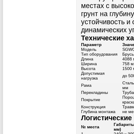
местах с высок
грунт на глубин
устойчивость и
динамических у
Технические х
Параметр
Знач
Модель
SGWO
Тип оборудования
Брусь
Длина
4088
Ширина
758 
Высота
1500 
Допустимая
до 50
нагрузка
Сталь
Рама
мм
Перекладины
Труба
Поро
Покрытие
краск
Конструкция
Травм
Глубина монтажа
не ме
Логистические
Габариты
№ места
мм)