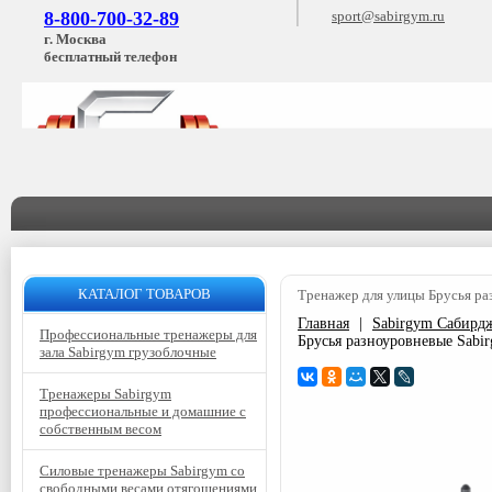
8-800-700-32-89
sport@sabirgym.ru
г. Москва
бесплатный телефон
КАТАЛОГ ТОВАРОВ
Тренажер для улицы Брусья р
Главная
|
Sabirgym Сабирд
Профессиональные тренажеры для
Брусья разноуровневые Sab
зала Sabirgym грузоблочные
Тренажеры Sabirgym
профессиональные и домашние с
собственным весом
Силовые тренажеры Sabirgym со
свободными весами отягощениями