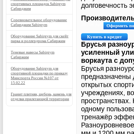
спортивных площадок Sabirgym
долговечность э
Сабирджим
Производитель
Соревновательное оборудование
50 796
руб.
Сабирджим Sabirgym
Оформить п
Оборудование Sabirgym для скейт
Купить в кредит
парка и роллердрома Сабиржим
Брусья разноу
усиленный ули
Теневые навесы Sabirgym
Сабиржим
воркаута с доп
Брусья разноу
Оборудование Sabirgym для
спортивной площадки по приказу
предназначены 
Минспорта России №107 от
15.02.22
открытых спорт
учреждениях, в
Гранит плитняк, щебень, камень для
отделки прилегающей территории
пространствах. 
одному пользова
тренажёр эффек
Разноуровневое
мм и 1200 мм р