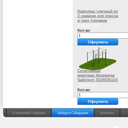
Комплекс уличный из
2 скамеек для пресса
и трех турников
Sabirgym
138 361
руб.
SGWOK020.4
Кол-во
Оформить
покупку
Спортивный
комплекс Артемида
Sabirgym SGWOK103
для улицы
78 020
руб.
Кол-во
Оформить
покупку
О компании Сабиржим
Sabirgym Сабирджим
Контакты