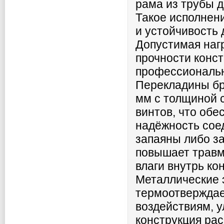
рама из трубы 
Такое исполнен
и устойчивость 
Допустимая нагр
прочности конст
профессиональн
Перекладины бр
мм с толщиной 
винтов, что обе
надёжность сое
запаяны либо з
повышает травм
влаги внутрь ко
Металлические 
термоотверждае
воздействиям, 
конструкция ра