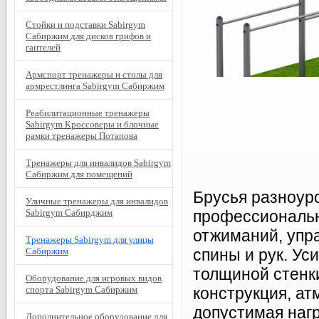
Стойки и подставки Sabirgym
Сабиржим для дисков грифов и
гантелей
Армспорт тренажеры и столы для
армрестлинга Sabirgym Сабиржим
Реабилитационные тренажеры
Sabirgym Кроссоверы и блочные
рамки тренажеры Потапова
Тренажеры для инвалидов Sabirgym
Сабиржим для помещений
Брусья разноу
Уличные тренажеры для инвалидов
Sabirgym Сабирджим
профессиональн
отжиманий, упра
Тренажеры Sabirgym для улицы
Сабиржим
спины и рук. Ус
толщиной стенк
Оборудование для игровых видов
спорта Sabirgym Сабиржим
конструкция, а
допустимая нагр
Дополнительное оборудование для