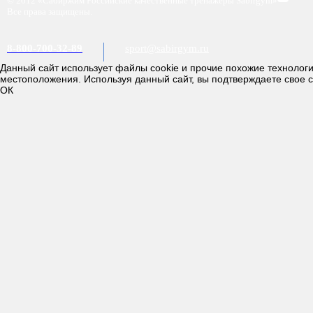
© 2012 «Сабиржим Российские качественные тренажёры Sabirgym»
Все права защищены.
8-800-700-32-89
sport@sabirgym.ru
Данный сайт использует файлы cookie и прочие похожие технолог
местоположения. Используя данный сайт, вы подтверждаете свое 
ОК