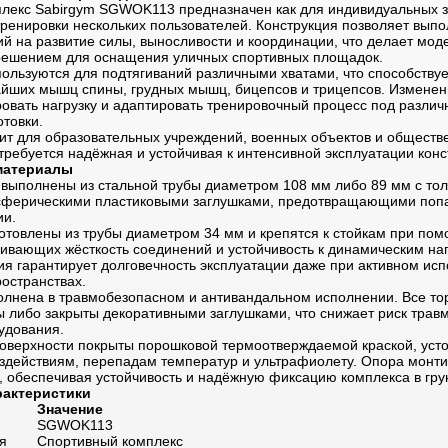
лекс Sabirgym SGWOK113 предназначен как для индивидуальных за
ренировки нескольких пользователей. Конструкция позволяет вып
й на развитие силы, выносливости и координации, что делает мод
ешением для оснащения уличных спортивных площадок.
ользуются для подтягиваний различными хватами, что способствуе
йших мышц спины, грудных мышц, бицепсов и трицепсов. Изменен
ровать нагрузку и адаптировать тренировочный процесс под различ
товки.
ит для образовательных учреждений, военных объектов и обществе
 требуется надёжная и устойчивая к интенсивной эксплуатации конс
материалы
выполнены из стальной трубы диаметром 108 мм либо 89 мм с тол
сферическими пластиковыми заглушками, предотвращающими попа
ии.
отовлены из трубы диаметром 34 мм и крепятся к стойкам при по
чивающих жёсткость соединений и устойчивость к динамическим наг
ия гарантирует долговечность эксплуатации даже при активном исп
остранствах.
олнена в травмобезопасном и антивандальном исполнении. Все то
ы либо закрыты декоративными заглушками, что снижает риск трав
удования.
оверхности покрыты порошковой термоотверждаемой краской, усто
действиям, перепадам температур и ультрафиолету. Опора монти
, обеспечивая устойчивость и надёжную фиксацию комплекса в гру
рактеристики
Значение
SGWOK113
я
Спортивный комплекс