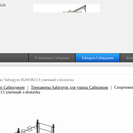
m.ru
О компании Сабиржим
Sabirgym Сабирджим
Кон
кс Sabirgym SGWOK113 уличный s-dostavka
ym Сабирджим
|
Тренажеры Sabirgym для улицы Сабиржим
|
Спортивн
3 уличный s-dostavka