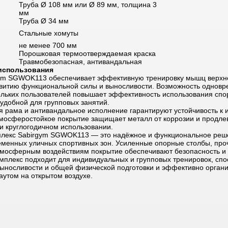
Труба Ø 108 мм или Ø 89 мм, толщина 3
мм
Труба Ø 34 мм
Стальные хомуты
не менее 700 мм
Порошковая термоотверждаемая краска
Травмобезопасная, антивандальная
использования
ym SGWOK113 обеспечивает эффективную тренировку мышц верхне
звитию функциональной силы и выносливости. Возможность однов
ольких пользователей повышает эффективность использования сп
удобной для групповых занятий.
я рама и антивандальное исполнение гарантируют устойчивость к 
тмосферостойкое покрытие защищает металл от коррозии и продле
и круглогодичном использовании.
лекс Sabirgym SGWOK113 — это надёжное и функциональное реш
менных уличных спортивных зон. Усиленные опорные столбы, пр
атмосферным воздействиям покрытие обеспечивают безопасность и 
мплекс подходит для индивидуальных и групповых тренировок, спо
выносливости и общей физической подготовки и эффективно органи
аутом на открытом воздухе.