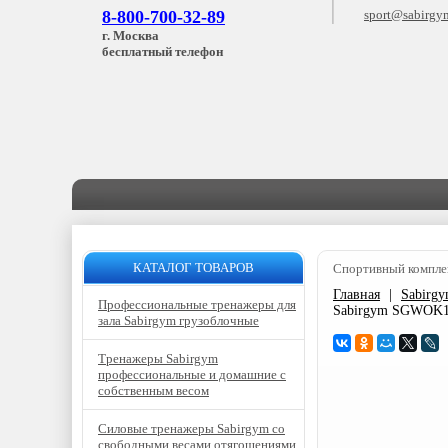
8-800-700-32-89
sport@sabirgy
г. Москва
бесплатный телефон
КАТАЛОГ ТОВАРОВ
Спортивный компле
Главная
|
Sabirg
Профессиональные тренажеры для
Sabirgym SGWOK11
зала Sabirgym грузоблочные
Тренажеры Sabirgym
профессиональные и домашние с
собственным весом
Силовые тренажеры Sabirgym со
свободными весами отягощениями