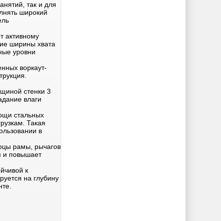
нятий, так и для
олнять широкий
ель
т активному
ие ширины хвата
ные уровни
нных воркаут-
трукция.
щиной стенки 3
дание влаги
мощи стальных
рузкам. Такая
ользовании в
рцы рамы, рычагов
м и повышает
йчивой к
руется на глубину
нте.