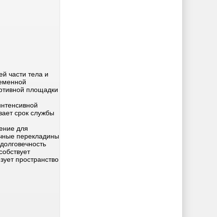
й части тела и
ременной
ортивной площадки
интенсивной
вает срок службы
ение для
очные перекладины
долговечность
собствует
зует пространство