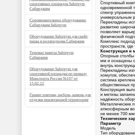
Спортивный комп
спортивных площадок Sabirgym
одновременной т
Сабирджим
спектр упражнени
универсальным р
Соревновательное оборудование
Перекладины исп
Сабирджим Sabirgym
развитию широча
позволяет варьи
Оборудование Sabirgym для скейт
физической подго
парка и роллердрома Сабиржим
Комплекс подход
пространств, где
Конструкция и 
Теневые навесы Sabirgym
Опорные столбы 
Сабиржим
мм и оснащены 
внутрь конструкц
Оборудование Sabirgym для
Перекладины изг
спортивной площадки по приказу
хомутов, обеспе
Минспорта России №107 от
система креплен
15.02.22
общественных пр
Конструкция вып
и метизы запаян
Гранит плитняк, щебень, камень для
надёжность обор
отделки прилегающей территории
Металлические п
атмосферным воз
не менее 700 мм
Технические ха
Параметр
Модель
Тип оборудовани