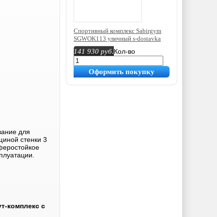
Спортивный комплекс Sabirgym
SGWOK113 уличный s-dostavka
141 930
руб.
Кол-во
Оформить покупку
вание для
щиной стенки 3
сферостойкое
плуатации.
т-комплекс с