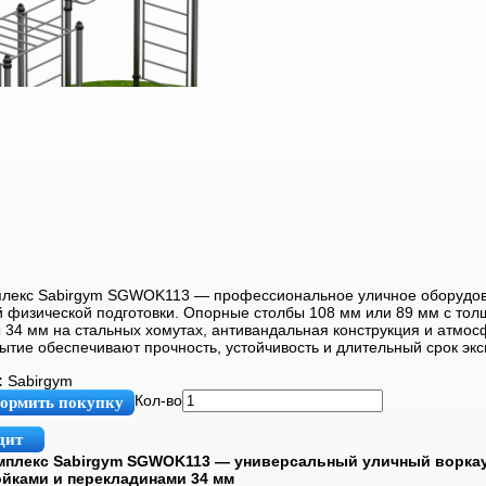
плекс Sabirgym SGWOK113 — профессиональное уличное оборудо
й физической подготовки. Опорные столбы 108 мм или 89 мм с тол
 34 мм на стальных хомутах, антивандальная конструкция и атмо
ытие обеспечивают прочность, устойчивость и длительный срок экс
:
Sabirgym
Кол-во
ормить покупку
дит
плекс Sabirgym SGWOK113 — универсальный уличный воркау
йками и перекладинами 34 мм