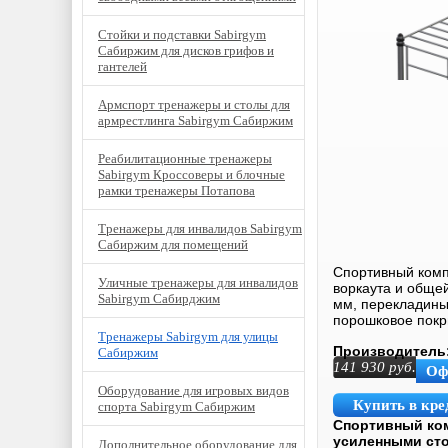
Стойки и подставки Sabirgym
Сабиржим для дисков грифов и
гантелей
Армспорт тренажеры и столы для
армрестлинга Sabirgym Сабиржим
Реабилитационные тренажеры
Sabirgym Кроссоверы и блочные
рамки тренажеры Потапова
Тренажеры для инвалидов Sabirgym
Сабиржим для помещений
Спортивный ком
Уличные тренажеры для инвалидов
воркаута и обще
Sabirgym Сабирджим
мм, перекладины
порошковое покр
Тренажеры Sabirgym для улицы
Производитель
Сабиржим
141 930
руб.
Оф
Оборудование для игровых видов
Купить в кре
спорта Sabirgym Сабиржим
Спортивный ком
усиленными сто
Дополнительное оборудование для