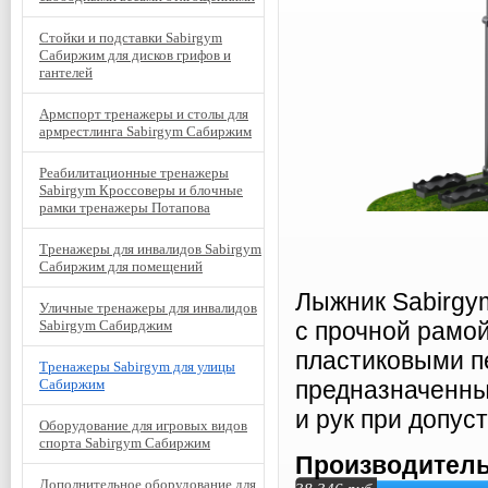
Стойки и подставки Sabirgym
Сабиржим для дисков грифов и
гантелей
Армспорт тренажеры и столы для
армрестлинга Sabirgym Сабиржим
Реабилитационные тренажеры
Sabirgym Кроссоверы и блочные
рамки тренажеры Потапова
Тренажеры для инвалидов Sabirgym
Сабиржим для помещений
Лыжник Sabirgy
Уличные тренажеры для инвалидов
Sabirgym Сабирджим
с прочной рамо
пластиковыми п
Тренажеры Sabirgym для улицы
Сабиржим
предназначенны
и рук при допуст
Оборудование для игровых видов
спорта Sabirgym Сабиржим
Производитель
Дополнительное оборудование для