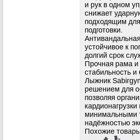
и рук в одном у
снижает ударную
подходящим для 
подготовки.
Антивандальная
устойчивое к п
долгий срок слу
Прочная рама и
стабильность и 
Лыжник Sabirg
решением для о
позволяя орган
кардионагрузки 
минимальными т
надёжностью эк
Похожие товар