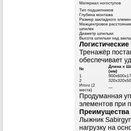
Материал ногоступов
Тип подшипников
Глубина монтажа
Размер закладного элеме
Межцентровое расстояни
шпилек
Диаметр шпильки
Высота шпильки над закл
Логистические
Тренажёр постав
обеспечивает у
Длина x Ш
№
(мм)
1
900x600x1
2
320x320x5
Итого (2
—
места)
Продуманная уп
элементов при п
Преимущества 
Лыжник Sabirgy
нагрузку на осн