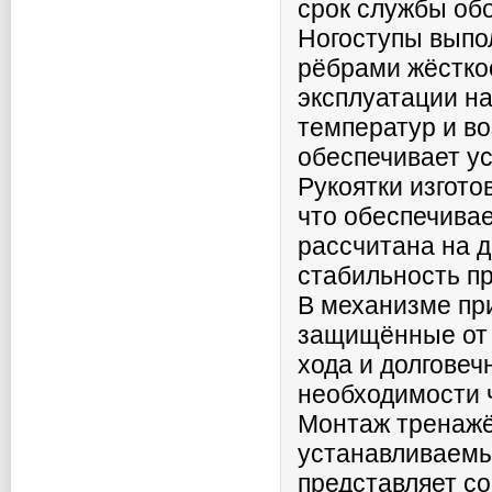
срок службы об
Ногоступы выпол
рёбрами жёстко
эксплуатации на
температур и в
обеспечивает ус
Рукоятки изгото
что обеспечивае
рассчитана на д
стабильность пр
В механизме пр
защищённые от п
хода и долговеч
необходимости 
Монтаж тренажё
устанавливаемы
представляет с