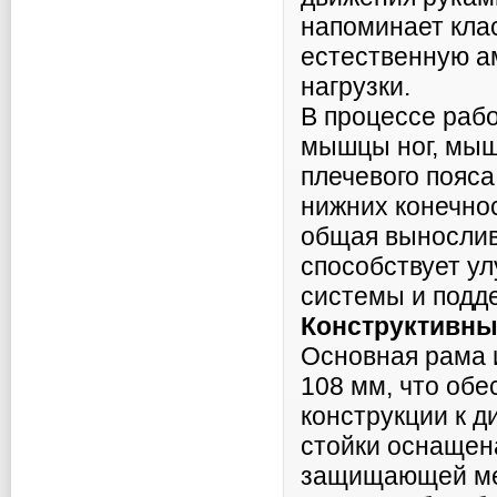
напоминает кла
естественную а
нагрузки.
В процессе раб
мышцы ног, мыш
плечевого пояс
нижних конечно
общая вынослив
способствует у
системы и подд
Конструктивны
Основная рама 
108 мм, что обе
конструкции к д
стойки оснащен
защищающей мет