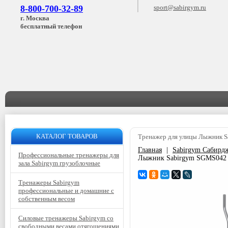
8-800-700-32-89
sport@sabirgym.ru
г. Москва
бесплатный телефон
КАТАЛОГ ТОВАРОВ
Тренажер для улицы Лыжник S
Главная
|
Sabirgym Сабирд
Профессиональные тренажеры для
Лыжник Sabirgym SGMS042 b
зала Sabirgym грузоблочные
Тренажеры Sabirgym
профессиональные и домашние с
собственным весом
Силовые тренажеры Sabirgym со
свободными весами отягощениями