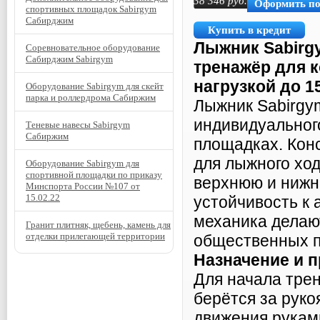
38 346
руб.
Оформить п
спортивных площадок Sabirgym
Сабирджим
Купить в кредит
Лыжник Sabirg
Соревновательное оборудование
Сабирджим Sabirgym
тренажёр для к
нагрузкой до 15
Оборудование Sabirgym для скейт
парка и роллердрома Сабиржим
Лыжник Sabirgy
индивидуальног
Теневые навесы Sabirgym
Сабиржим
площадках. Кон
для лыжного ход
Оборудование Sabirgym для
спортивной площадки по приказу
верхнюю и нижн
Минспорта России №107 от
15.02.22
устойчивость к
механика делаю
Гранит плитняк, щебень, камень для
отделки прилегающей территории
общественных п
Назначение и 
Для начала трен
берётся за рук
движения руками