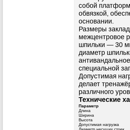
собой платформ
обвязкой, обес
основании.
Размеры заклад
межцентровое р
шпильки — 30 м
диаметр шпильк
антивандальное
специальной за
Допустимая нагр
делает тренажё
различного уров
Технические х
Параметр
Длина
Ширина
Высота
Допустимая нагрузка
Диаметр несущих стоек