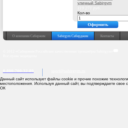
уличный Sabirgym
SGWOK018.1
119 271
руб.
armssport
Кол-во
Оформить
покупку
О компании Сабиржим
Sabirgym Сабирджим
Контакты
© 2012 «Сабиржим Российские качественные тренажёры Sabirgym»
Все права защищены.
8-800-700-32-89
sport@sabirgym.ru
Данный сайт использует файлы cookie и прочие похожие технолог
местоположения. Используя данный сайт, вы подтверждаете свое 
ОК