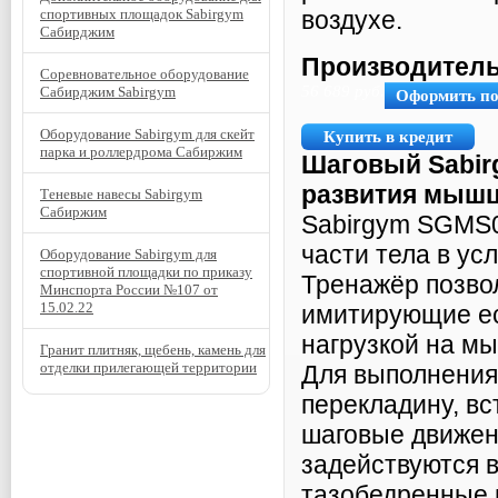
спортивных площадок Sabirgym
воздухе.
Сабирджим
Производитель
Соревновательное оборудование
56 689
руб.
Сабирджим Sabirgym
Оформить п
Оборудование Sabirgym для скейт
Купить в кредит
парка и роллердрома Сабиржим
Шаговый Sabir
развития мышц
Теневые навесы Sabirgym
Сабиржим
Sabirgym SGMS0
части тела в ус
Оборудование Sabirgym для
спортивной площадки по приказу
Тренажёр позво
Минспорта России №107 от
15.02.22
имитирующие ес
нагрузкой на мы
Гранит плитняк, щебень, камень для
отделки прилегающей территории
Для выполнения
перекладину, в
шаговые движен
задействуются 
тазобедренные 