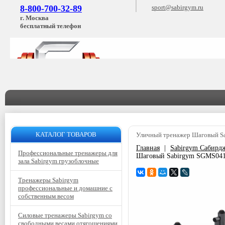
8-800-700-32-89
sport@sabirgym.ru
г. Москва
бесплатный телефон
КАТАЛОГ ТОВАРОВ
Уличный тренажер Шаговый S
Главная
|
Sabirgym Сабирд
Профессиональные тренажеры для
Шаговый Sabirgym SGMS041
зала Sabirgym грузоблочные
Тренажеры Sabirgym
профессиональные и домашние с
собственным весом
Силовые тренажеры Sabirgym со
свободными весами отягощениями