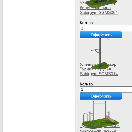
Уличный тренажёр
бицепс-машина
Sabirgym SGMS064
vasil
43 492
руб.
Кол-во
Оформить
покупку
Уличный тренажер
Турник + брусья
Sabirgym SGMS014
василжим
27 722
руб.
Кол-во
Оформить
покупку
Турник с брусьями и
лавкой для пресса