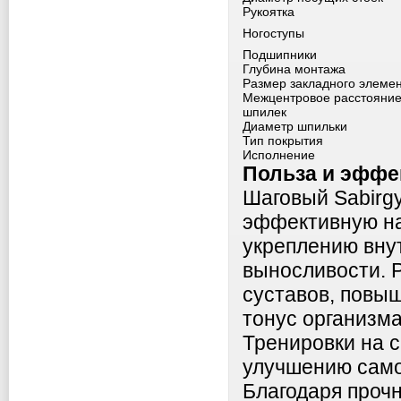
Рукоятка
Ногоступы
Подшипники
Глубина монтажа
Размер закладного элеме
Межцентровое расстояни
шпилек
Диаметр шпильки
Тип покрытия
Исполнение
Польза и эффе
Шаговый Sabirg
эффективную на
укреплению вну
выносливости. 
суставов, повы
тонус организма
Тренировки на 
улучшению само
Благодаря проч