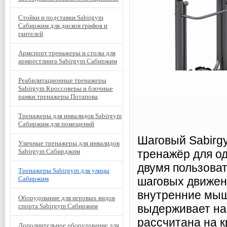
Стойки и подставки Sabirgym
Сабиржим для дисков грифов и
гантелей
Армспорт тренажеры и столы для
армрестлинга Sabirgym Сабиржим
Реабилитационные тренажеры
Sabirgym Кроссоверы и блочные
рамки тренажеры Потапова
Тренажеры для инвалидов Sabirgym
Сабиржим для помещений
Шаговый Sabir
Уличные тренажеры для инвалидов
Sabirgym Сабирджим
тренажёр для о
двумя пользова
Тренажеры Sabirgym для улицы
Сабиржим
шаговых движени
внутренние мыш
Оборудование для игровых видов
спорта Sabirgym Сабиржим
выдерживает наг
рассчитана на 
Дополнительное оборудование для