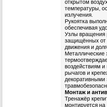
открытом возду
температуры, о
излучения.
Рукоятка выпол
обеспечивая уд
Узлы вращения 
защищённых от п
движения и дол
Металлические 
термоотверждае
воздействиям и
рычагов и креп
декоративными 
травмобезопасн
Монтаж и анти
Тренажёр крепит
монтируется на 