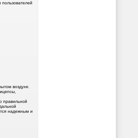
я пользователей
рытом воздухе.
ицепсы,
ю правильной
дальной
ется надежным и