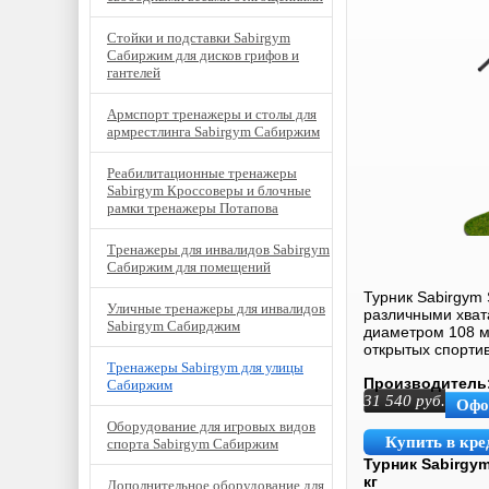
Стойки и подставки Sabirgym
Сабиржим для дисков грифов и
гантелей
Армспорт тренажеры и столы для
армрестлинга Sabirgym Сабиржим
Реабилитационные тренажеры
Sabirgym Кроссоверы и блочные
рамки тренажеры Потапова
Тренажеры для инвалидов Sabirgym
Сабиржим для помещений
Турник Sabirgym
Уличные тренажеры для инвалидов
различными хвата
Sabirgym Сабирджим
диаметром 108 м
открытых спорти
Тренажеры Sabirgym для улицы
Производитель
Сабиржим
31 540
руб.
Офо
Оборудование для игровых видов
Купить в кре
спорта Sabirgym Сабиржим
Турник Sabirgy
кг
Дополнительное оборудование для