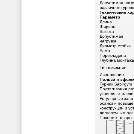
Допустимая нагр
различного уровн
Технические ха
Параметр
Длина
Ширина
Высота
Допустимая
нагрузка
Диаметр стойки
Рама
Перекладина
Глубина монтажа
Тип покрытия
Исполнение
Польза и эффек
Турник Sabirgym
Подтягивания ра
укрепляют плече
Регулярные заня
осанки и повыше
конструкции и у
долговечным эле
Похожие товары