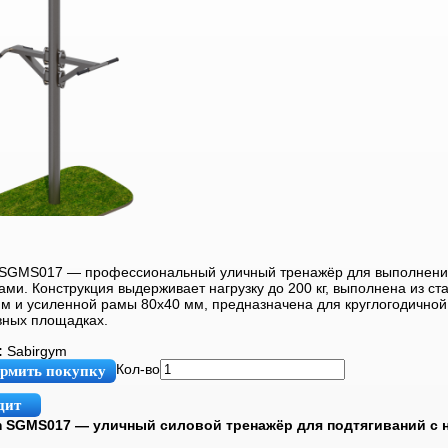
 SGMS017 — профессиональный уличный тренажёр для выполнени
ми. Конструкция выдерживает нагрузку до 200 кг, выполнена из ст
м и усиленной рамы 80х40 мм, предназначена для круглогодичной
вных площадках.
:
Sabirgym
Кол-во
рмить покупку
дит
m SGMS017 — уличный силовой тренажёр для подтягиваний с н