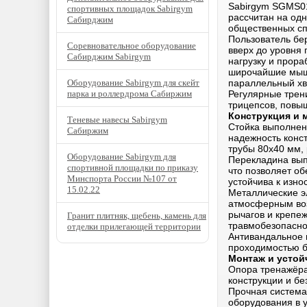
Sabirgym SGMS01
спортивных площадок Sabirgym
рассчитан на одн
Сабирджим
общественных сп
Пользователь бе
Соревновательное оборудование
вверх до уровня
Сабирджим Sabirgym
нагрузку и прор
широчайшие мыш
Оборудование Sabirgym для скейт
параллельный хв
парка и роллердрома Сабиржим
Регулярные трен
трицепсов, повы
Конструкция и 
Теневые навесы Sabirgym
Стойка выполнен
Сабиржим
надежность конст
трубы 80х40 мм, 
Оборудование Sabirgym для
Перекладина вып
спортивной площадки по приказу
что позволяет о
Минспорта России №107 от
устойчива к изно
15.02.22
Металлические э
атмосферным воз
рычагов и крепе
Гранит плитняк, щебень, камень для
травмобезопасно
отделки прилегающей территории
Антивандальное 
проходимостью б
Монтаж и устой
Опора тренажёра
конструкции и б
Прочная система
оборудования в у