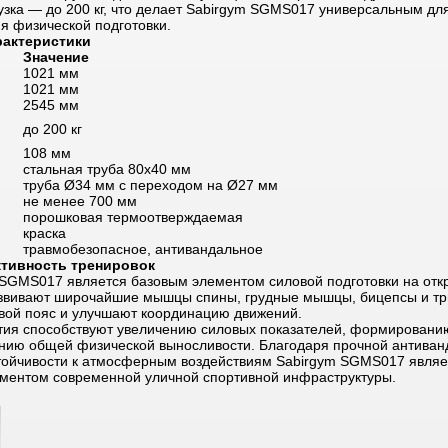
узка — до 200 кг, что делает Sabirgym SGMS017 универсальным дл
я физической подготовки.
рактеристики
Значение
1021 мм
1021 мм
2545 мм
до 200 кг
108 мм
стальная труба 80х40 мм
труба Ø34 мм с переходом на Ø27 мм
не менее 700 мм
порошковая термоотверждаемая
краска
травмобезопасное, антивандальное
тивность тренировок
 SGMS017 является базовым элементом силовой подготовки на отк
звивают широчайшие мышцы спины, грудные мышцы, бицепсы и тр
вой пояс и улучшают координацию движений.
тия способствуют увеличению силовых показателей, формировани
нию общей физической выносливости. Благодаря прочной антиван
стойчивости к атмосферным воздействиям Sabirgym SGMS017 явля
ментом современной уличной спортивной инфраструктуры.