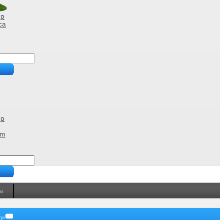
ер
са
ер
ym
ты
m»