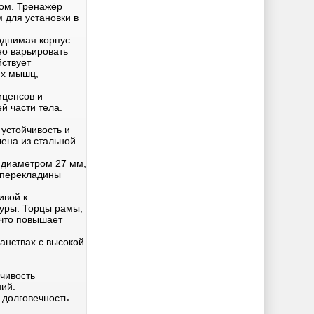
ом. Тренажёр
 для установки в
однимая корпус
но варьировать
йствует
их мышц,
ицепсов и
й части тела.
устойчивость и
лена из стальной
 диаметром 27 мм,
ь перекладины
ивой к
уры. Торцы рамы,
 что повышает
анствах с высокой
чивость
ний.
 долговечность