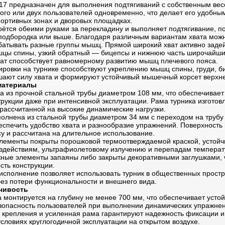
7 предназначен для выполнения подтягиваний с собственным вес
ого или двух пользователей одновременно, что делает его удобным
ортивных зонах и дворовых площадках.
рётся обеими руками за перекладину и выполняет подтягивание, п
 подбородка или выше. Благодаря различным вариантам хвата мож
абатывать разные группы мышц. Прямой широкий хват активно заде
цы спины, узкий обратный — бицепсы и нижнюю часть широчайш
ат способствует равномерному развитию мышц плечевого пояса.
ировки на турнике способствуют укреплению мышц спины, груди, б
шают силу хвата и формируют устойчивый мышечный корсет верхне
материалы
а из прочной стальной трубы диаметром 108 мм, что обеспечивает 
рукции даже при интенсивной эксплуатации. Рама турника изготов
рассчитанной на высокие динамические нагрузки.
олнена из стальной трубы диаметром 34 мм с переходом на трубу
беспечить удобство хвата и разнообразие упражнений. Поверхност
су и рассчитана на длительное использование.
лементы покрыты порошковой термоотверждаемой краской, устойч
действиям, ультрафиолетовому излучению и перепадам температ
жные элементы запаяны либо закрыты декоративными заглушками,
сть конструкции.
исполнение позволяет использовать турник в общественных простр
ез потери функциональности и внешнего вида.
чивость
 монтируется на глубину не менее 700 мм, что обеспечивает устой
езопасность пользователей при выполнении динамических упражне
 крепления и усиленная рама гарантируют надежность фиксации и
словиях круглогодичной эксплуатации на открытом воздухе.