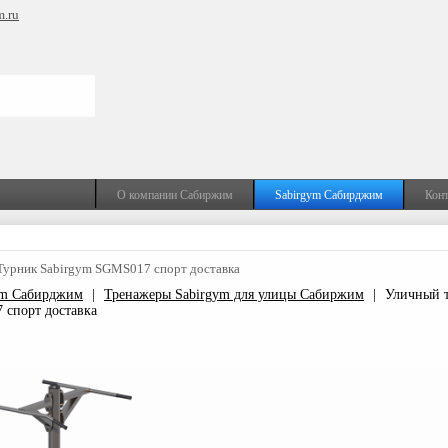
m.ru
О компании Сабиржим
Sabirgym Сабирджим
Кон
Турник Sabirgym SGMS017 спорт доставка
ym Сабирджим
|
Тренажеры Sabirgym для улицы Сабиржим
|
Уличный 
 спорт доставка