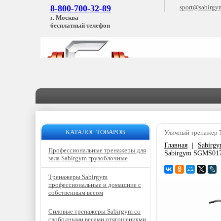
8-800-700-32-89
sport@sabirgy
г. Москва
бесплатный телефон
КАТАЛОГ ТОВАРОВ
Уличный тренажер 
Главная
|
Sabirg
Профессиональные тренажеры для
Sabirgym SGMS017
зала Sabirgym грузоблочные
Тренажеры Sabirgym
профессиональные и домашние с
собственным весом
Силовые тренажеры Sabirgym со
свободными весами отягощениями