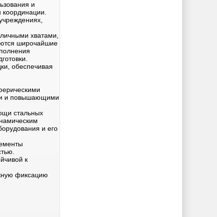
ьзования и
и координации.
 учреждениях,
зличными хватами,
ваются широчайшие
ыполнения
готовки.
ки, обеспечивая
сферическими
ции и повышающими
мощи стальных
инамическим
оборудования и его
лементы
стью.
йчивой к
ёжную фиксацию