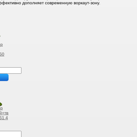
ффективно дополняет современную воркаут-зону.
ер
60
ер
й+твистер
61.4