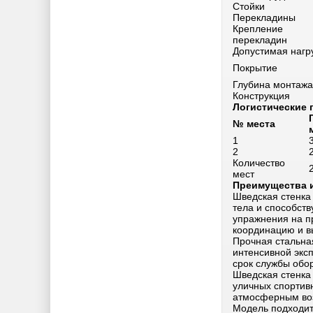
Стойки
Перекладины
Крепление
перекладин
Допустимая нагр
Покрытие
Глубина монтажа
Конструкция
Логистические
№ места
1
2
Количество
мест
Преимущества 
Шведская стенка
тела и способств
упражнения на п
координацию и в
Прочная стальна
интенсивной экс
срок службы обо
Шведская стенка
уличных спортив
атмосферным воз
Модель подходит