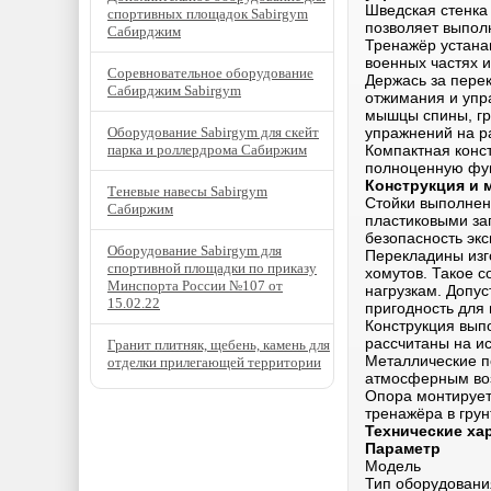
Шведская стенка
спортивных площадок Sabirgym
позволяет выпол
Сабирджим
Тренажёр устана
военных частях 
Соревновательное оборудование
Держась за пере
Сабирджим Sabirgym
отжимания и упр
мышцы спины, гр
Оборудование Sabirgym для скейт
упражнений на р
парка и роллердрома Сабиржим
Компактная конс
полноценную фун
Конструкция и 
Теневые навесы Sabirgym
Стойки выполнен
Сабиржим
пластиковыми за
безопасность экс
Оборудование Sabirgym для
Перекладины изг
спортивной площадки по приказу
хомутов. Такое с
Минспорта России №107 от
нагрузкам. Допус
15.02.22
пригодность для 
Конструкция вып
рассчитаны на и
Гранит плитняк, щебень, камень для
Металлические п
отделки прилегающей территории
атмосферным воз
Опора монтирует
тренажёра в грун
Технические ха
Параметр
Модель
Тип оборудовани