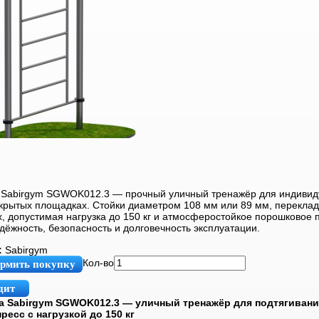
 Sabirgym SGWOK012.3 — прочный уличный тренажёр для индиви
ткрытых площадках. Стойки диаметром 108 мм или 89 мм, перекла
х, допустимая нагрузка до 150 кг и атмосферостойкое порошковое 
ёжность, безопасность и долговечность эксплуатации.
:
Sabirgym
Кол-во
рмить покупку
дит
а Sabirgym SGWOK012.3 — уличный тренажёр для подтягивани
ресс с нагрузкой до 150 кг