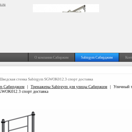
m.ru
О компании Сабиржим
Sabirgym Сабирджим
Кон
Шведская стенка Sabirgym SGWOK012.3 спорт доставка
ym Сабирджим
|
Тренажеры Sabirgym для улицы Сабиржим
|
Уличный 
SGWOK012.3 спорт доставка