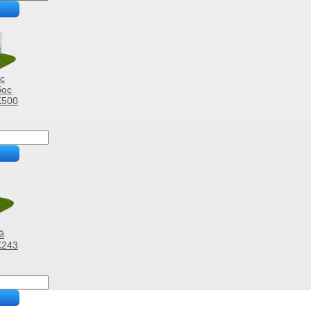
с
бос
K500
й
K243