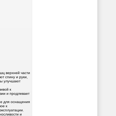
шц верхней части
ют спину и руки,
ты улучшают
ивой к
зии и продлевает
ие для оснащения
ое к
эксплуатации.
носливости и