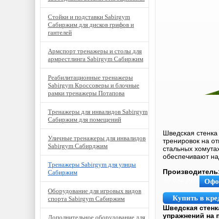
Стойки и подставки Sabirgym
Сабиржим для дисков грифов и
гантелей
Армспорт тренажеры и столы для
армрестлинга Sabirgym Сабиржим
Реабилитационные тренажеры
Sabirgym Кроссоверы и блочные
рамки тренажеры Потапова
Тренажеры для инвалидов Sabirgym
Сабиржим для помещений
Шведская стенка
Уличные тренажеры для инвалидов
тренировок на о
Sabirgym Сабирджим
стальных хомута
обеспечивают над
Тренажеры Sabirgym для улицы
Производитель
Сабиржим
36 852
руб.
Офо
Оборудование для игровых видов
Купить в кре
спорта Sabirgym Сабиржим
Шведская стенк
упражнений на п
Дополнительное оборудование для