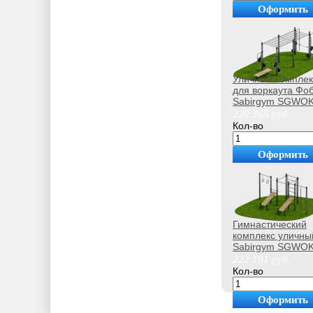
Оформить
покупку
Уличный комплек
для воркаута Фо
Sabirgym SGWO
220 365
руб.
Кол-во
Оформить
покупку
Гимнастический
комплекс уличны
Sabirgym SGWO
василжим
222 191
руб.
Кол-во
Оформить