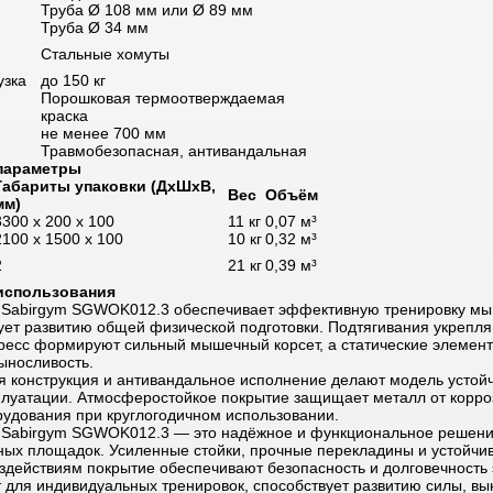
Труба Ø 108 мм или Ø 89 мм
Труба Ø 34 мм
Стальные хомуты
узка
до 150 кг
Порошковая термоотверждаемая
краска
не менее 700 мм
Травмобезопасная, антивандальная
 параметры
Габариты упаковки (
ДхШхВ
,
Вес
Объём
мм)
3300 x 200 x 100
11 кг
0,07 м³
2100 x 1500 x 100
10 кг
0,32 м³
2
21 кг
0,39 м³
использования
 Sabirgym SGWOK012.3 обеспечивает эффективную тренировку мы
ует развитию общей физической подготовки. Подтягивания укрепля
ресс формируют сильный мышечный корсет, а статические элемен
ыносливость.
я конструкция и антивандальное исполнение делают модель устойч
плуатации. Атмосферостойкое покрытие защищает металл от корро
рудования при круглогодичном использовании.
 Sabirgym SGWOK012.3 — это надёжное и функциональное решен
ных площадок. Усиленные стойки, прочные перекладины и устойчив
действиям покрытие обеспечивают безопасность и долговечность 
 для индивидуальных тренировок, способствует развитию силы, вы