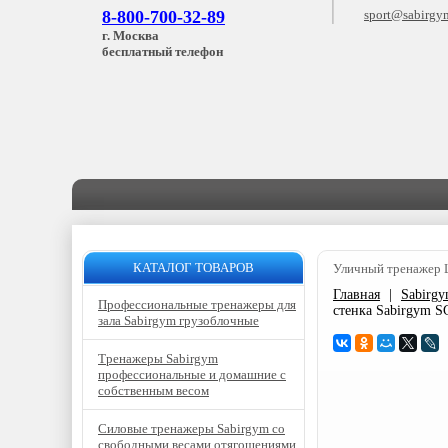
8-800-700-32-89
sport@sabirgy
г. Москва
бесплатный телефон
КАТАЛОГ ТОВАРОВ
Уличный тренажер 
Главная
|
Sabirg
Профессиональные тренажеры для
стенка Sabirgym 
зала Sabirgym грузоблочные
Тренажеры Sabirgym
профессиональные и домашние с
собственным весом
Силовые тренажеры Sabirgym со
свободными весами отягощениями