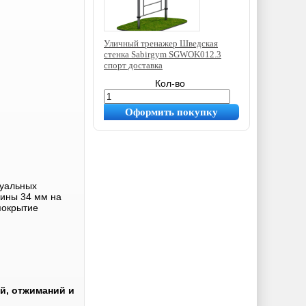
Уличный тренажер Шведская
стенка Sabirgym SGWOK012.3
спорт доставка
36 852
руб.
Кол-во
Оформить покупку
дуальных
дины 34 мм на
покрытие
й, отжиманий и