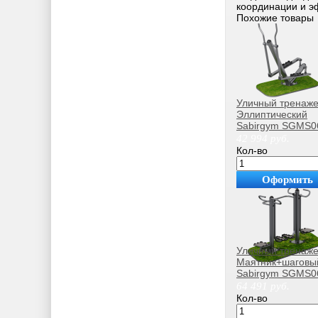
координации и э
Похожие товары
Уличный тренаж
Эллиптический
Sabirgym SGMS0
42 994
руб.
Кол-во
Оформить
покупку
Уличный тренаж
Маятник+шаговы
Sabirgym SGMS0
uzsi
64 491
руб.
Кол-во