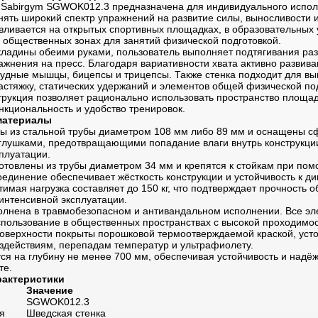
 Sabirgym SGWOK012.3 предназначена для индивидуального испол
нять широкий спектр упражнений на развитие силы, выносливости 
вливается на открытых спортивных площадках, в образовательных
и общественных зонах для занятий физической подготовкой.
кладины обеими руками, пользователь выполняет подтягивания ра
ажнения на пресс. Благодаря вариативности хвата активно разви
удные мышцы, бицепсы и трицепсы. Также стенка подходит для в
астяжку, статических удержаний и элементов общей физической под
трукция позволяет рационально использовать пространство площад
кциональность и удобство тренировок.
материалы
ы из стальной трубы диаметром 108 мм либо 89 мм и оснащены 
глушками, предотвращающими попадание влаги внутрь конструк
плуатации.
отовлены из трубы диаметром 34 мм и крепятся к стойкам при по
оединение обеспечивает жёсткость конструкции и устойчивость к д
тимая нагрузка составляет до 150 кг, что подтверждает прочность 
интенсивной эксплуатации.
олнена в травмобезопасном и антивандальном исполнении. Все э
спользование в общественных пространствах с высокой проходимо
оверхности покрыты порошковой термоотверждаемой краской, усто
действиям, перепадам температур и ультрафиолету.
ся на глубину не менее 700 мм, обеспечивая устойчивость и над
те.
рактеристики
Значение
SGWOK012.3
я
Шведская стенка