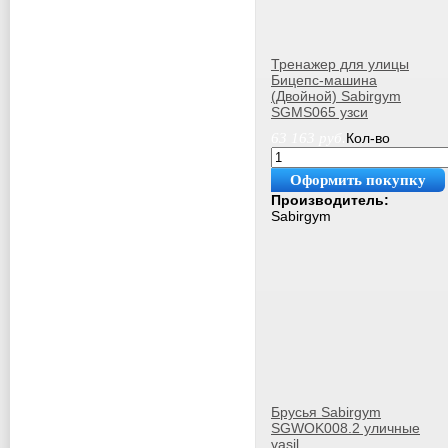
Тренажер для улицы
Бицепс-машина
(Двойной) Sabirgym
SGMS065 узси
63 163
руб.
Кол-во
Оформить покупку
Производитель:
Sabirgym
Брусья Sabirgym
SGWOK008.2 уличные
vasil