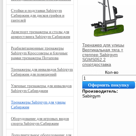
Стойки и подставки Sabirgym
Сабиржим для дисков грифов и
гантелей
Армспорт тренажеры и столы для
армрестлинга Sabirgym Сабиржим
Тренажер для улицы
Реабилитационные тренажеры
Вертикальная тяга +
Sabirgym Кроссоверы и блочные
степпер Sabirgym
рамки тренажеры Потапова
SGMS052.2
спортдоставка
Тренажеры для инвалидов Sabirgym
56 440
руб.
Кол-во
Сабиржим для помещений
Оформить покупку
Уличные тренажеры для инвалидов
Sabirgym Сабирджим
Производитель:
Sabirgym
Тренажеры Sabirgym для улицы
Сабиржим
Оборудование для игровых видов
спорта Sabirgym Сабиржим
Дополнительное оборудование для