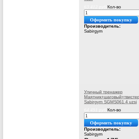
63 412
руб.
Кол-во
Оформить покупку
Производитель:
Sabirgym
Уличный тренажер
Маятник+шаговый+твисте
Sabirgym SGMS061.4 uzsi
64 491
руб.
Кол-во
Оформить покупку
Производитель:
Sabirgym