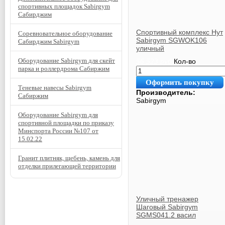
спортивных площадок Sabirgym
Сабирджим
Спортивный комплекс Нут
Соревновательное оборудование
Sabirgym SGWOK106
Сабирджим Sabirgym
уличный
Оборудование Sabirgym для скейт
56 523
руб.
Кол-во
парка и роллердрома Сабиржим
Оформить покупку
Теневые навесы Sabirgym
Производитель:
Сабиржим
Sabirgym
Оборудование Sabirgym для
спортивной площадки по приказу
Минспорта России №107 от
15.02.22
Гранит плитняк, щебень, камень для
отделки прилегающей территории
Уличный тренажер
Шаговый Sabirgym
SGMS041.2 васил