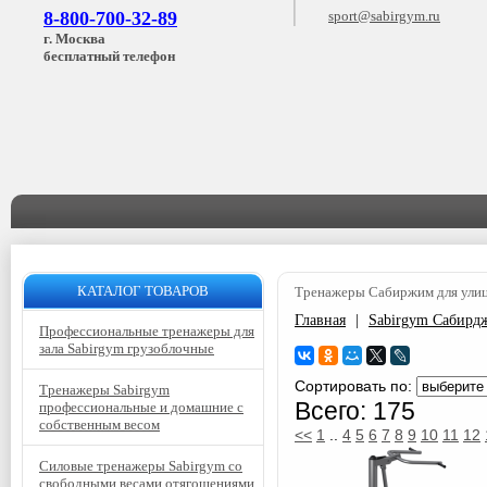
8-800-700-32-89
sport@sabirgym.ru
г. Москва
бесплатный телефон
КАТАЛОГ ТОВАРОВ
Тренажеры Сабиржим для ули
Главная
|
Sabirgym Сабирд
Профессиональные тренажеры для
зала Sabirgym грузоблочные
Сортировать по:
Тренажеры Sabirgym
Всего: 175
профессиональные и домашние с
собственным весом
<<
1
..
4
5
6
7
8
9
10
11
12
Силовые тренажеры Sabirgym со
свободными весами отягощениями