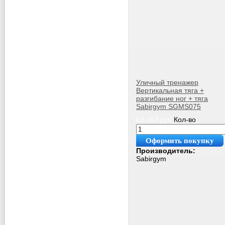
Уличный тренажер
Вертикальная тяга +
разгибание ног + тяга
Sabirgym SGMS075
63 163
руб.
Кол-во
Оформить покупку
Производитель:
Sabirgym