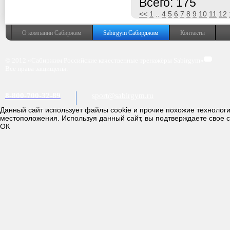
Всего: 175
<<
1
..
4
5
6
7
8
9
10
11
12
О компании Сабиржим
Sabirgym Сабирджим
Контакты
© 2012 «Сабиржим Российские качественные тренажёры Sabirgym»
Все права защищены.
8-800-700-32-89
sport@sabirgym.ru
Данный сайт использует файлы cookie и прочие похожие технолог
местоположения. Используя данный сайт, вы подтверждаете свое 
ОК