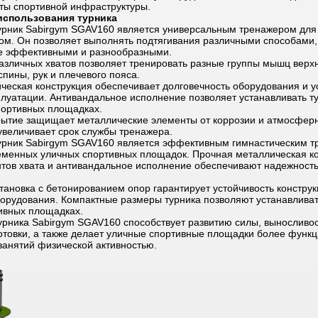
ты спортивной инфраструктуры.
использования турника
урник Sabirgym SGAV160 является универсальным тренажером для 
ом. Он позволяет выполнять подтягивания различными способами,
е эффективными и разнообразными.
азличных хватов позволяет тренировать разные группы мышц верхн
пины, рук и плечевого пояса.
ческая конструкция обеспечивает долговечность оборудования и у
плуатации. Антивандальное исполнение позволяет устанавливать т
ортивных площадках.
ытие защищает металлические элементы от коррозии и атмосферн
увеличивает срок службы тренажера.
урник Sabirgym SGAV160 является эффективным гимнастическим 
менных уличных спортивных площадок. Прочная металлическая ко
нтов хвата и антивандальное исполнение обеспечивают надежность
тановка с бетонированием опор гарантирует устойчивость конструк
борудования. Компактные размеры турника позволяют устанавливат
ивных площадках.
урника Sabirgym SGAV160 способствует развитию силы, выносливо
отовки, а также делает уличные спортивные площадки более функ
занятий физической активностью.