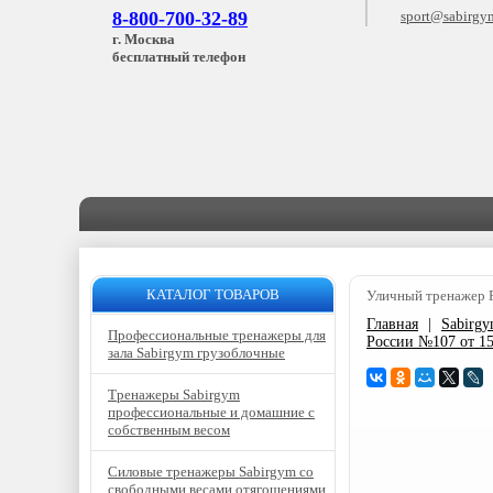
8-800-700-32-89
sport@sabirgy
г. Москва
бесплатный телефон
КАТАЛОГ ТОВАРОВ
Уличный тренажер Р
Главная
|
Sabirg
Профессиональные тренажеры для
России №107 от 15
зала Sabirgym грузоблочные
Тренажеры Sabirgym
профессиональные и домашние с
собственным весом
Силовые тренажеры Sabirgym со
свободными весами отягощениями