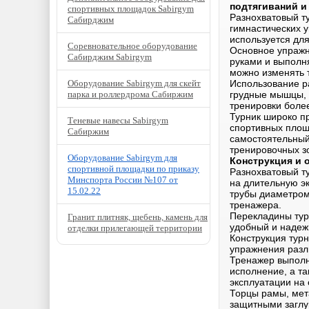
подтягиваний и
спортивных площадок Sabirgym
Разнохватовый т
Сабирджим
гимнастических 
используется дл
Соревновательное оборудование
Основное упражн
Сабирджим Sabirgym
руками и выполн
можно изменять 
Оборудование Sabirgym для скейт
Использование р
парка и роллердрома Сабиржим
грудные мышцы, 
тренировки более
Турник широко п
Теневые навесы Sabirgym
спортивных площ
Сабиржим
самостоятельный
тренировочных з
Оборудование Sabirgym для
Конструкция и 
спортивной площадки по приказу
Разнохватовый т
Минспорта России №107 от
на длительную э
15.02.22
трубы диаметром
тренажера.
Перекладины тур
Гранит плитняк, щебень, камень для
удобный и надеж
отделки прилегающей территории
Конструкция турн
упражнения разл
Тренажер выполн
исполнение, а т
эксплуатации на
Торцы рамы, мет
защитными заглу