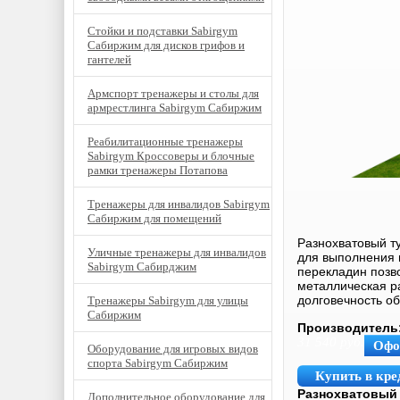
Стойки и подставки Sabirgym
Сабиржим для дисков грифов и
гантелей
Армспорт тренажеры и столы для
армрестлинга Sabirgym Сабиржим
Реабилитационные тренажеры
Sabirgym Кроссоверы и блочные
рамки тренажеры Потапова
Тренажеры для инвалидов Sabirgym
Сабиржим для помещений
Разнохватовый т
Уличные тренажеры для инвалидов
для выполнения 
Sabirgym Сабирджим
перекладин позв
металлическая р
долговечность о
Тренажеры Sabirgym для улицы
Сабиржим
Производитель
31 540
руб.
Офо
Оборудование для игровых видов
спорта Sabirgym Сабиржим
Купить в кре
Разнохватовый
Дополнительное оборудование для