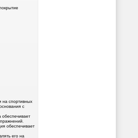
покрытие
и на спортивных
основания с
а обеспечивает
упражнений.
ция обеспечивает
влять его на