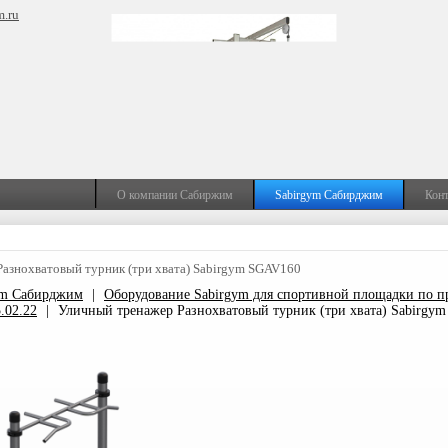
m.ru
О компании Сабиржим
Sabirgym Сабирджим
Кон
азнохватовый турник (три хвата) Sabirgym SGAV160
ym Сабирджим
|
Оборудование Sabirgym для спортивной площадки по п
.02.22
|
Уличный тренажер Разнохватовый турник (три хвата) Sabirgy