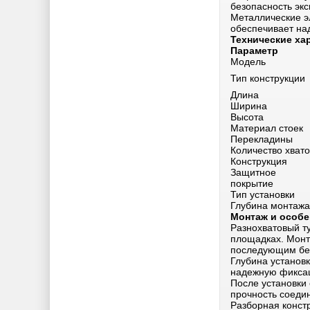
безопасность экс
Металлические э
обеспечивает на
Технические ха
Параметр
Модель
Тип конструкции
Длина
Ширина
Высота
Материал стоек
Перекладины
Количество хвато
Конструкция
Защитное
покрытие
Тип установки
Глубина монтажа
Монтаж и особе
Разнохватовый т
площадках. Монт
последующим бе
Глубина установк
надежную фиксац
После установки
прочность соедин
Разборная констр