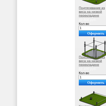
Подтягивание из
виса на низкой
перекладине
Sabirgym SGAV0
49 800
руб.
black step
Кол-во
Оформить
покупку
Подтягивание из
виса на низкой
перекладине
Sabirgym SGAV0
66 400
руб.
Кол-во
Оформить
покупку