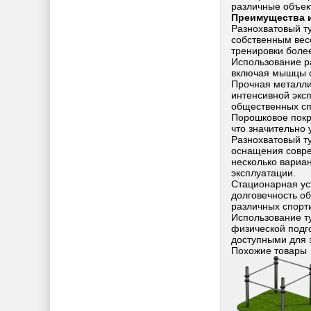
различные объек
Преимущества 
Разнохватовый т
собственным вес
тренировки боле
Использование р
включая мышцы с
Прочная металли
интенсивной экс
общественных сп
Порошковое покр
что значительно 
Разнохватовый т
оснащения совре
несколько вариа
эксплуатации.
Стационарная ус
долговечность о
различных спорт
Использование т
физической подг
доступными для 
Похожие товары