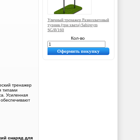
Уличный тренажер Разнохватовый
турник (три хвата) Sabirgym
SGAV160
31 540
руб.
Кол-во
Оформить покупку
еский тренажер
я типами
са. Усиленная
 обеспечивают
кий снаряд для