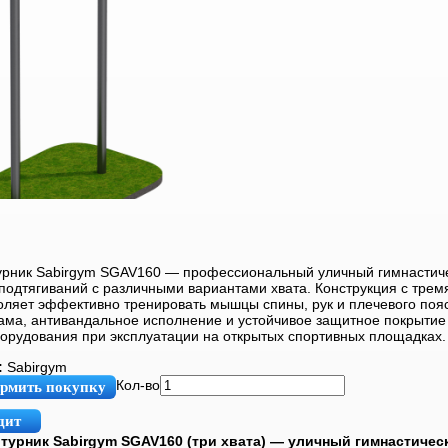
урник Sabirgym SGAV160 — профессиональный уличный гимнастич
подтягиваний с различными вариантами хвата. Конструкция с трем
оляет эффективно тренировать мышцы спины, рук и плечевого поя
ама, антивандальное исполнение и устойчивое защитное покрытие
борудования при эксплуатации на открытых спортивных площадках.
:
Sabirgym
Кол-во
рмить покупку
дит
турник Sabirgym SGAV160 (три хвата) — уличный гимнастичес