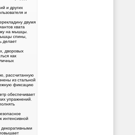
ий и других
ользователя и
перекладину двумя
иантов хвата
зку на мышцы.
мышцы спины,
ь делает
х, дворовых
ться как
уличных
ию, рассчитанную
лнены из стальной
адежную фиксацию
етр обеспечивает
ких упражнений.
полнять
безопасное
 к интенсивной
ы декоративными
 повышает