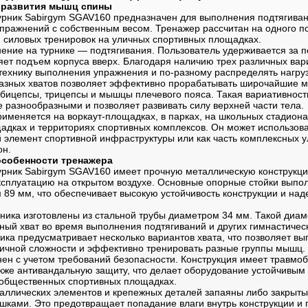
 развития мышц спины
урник Sabirgym SGAV160 предназначен для выполнения подтягиван
упражнений с собственным весом. Тренажер рассчитан на одного п
я силовых тренировок на уличных спортивных площадках.
ение на турнике — подтягивания. Пользователь удерживается за 
яет подъем корпуса вверх. Благодаря наличию трех различных вар
технику выполнения упражнения и по-разному распределять нагру
азных хватов позволяет эффективно прорабатывать широчайшие 
бицепсы, трицепсы и мышцы плечевого пояса. Такая вариативност
 разнообразными и позволяет развивать силу верхней части тела.
рименяется на воркаут-площадках, в парках, на школьных стадиона
адках и территориях спортивных комплексов. Он может использова
 элемент спортивной инфраструктуры или как часть комплексных 
он.
особенности тренажера
урник Sabirgym SGAV160 имеет прочную металлическую конструкц
ксплуатацию на открытом воздухе. Основные опорные стойки выпо
 89 мм, что обеспечивает высокую устойчивость конструкции и н
ника изготовлены из стальной трубы диаметром 34 мм. Такой диам
ный хват во время выполнения подтягиваний и других гимнастичес
ика предусматривает несколько вариантов хвата, что позволяет вы
ичной сложности и эффективно тренировать разные группы мышц.
ен с учетом требований безопасности. Конструкция имеет травмо
акже антивандальную защиту, что делает оборудование устойчивым
 общественных спортивных площадках.
аллических элементов и крепежных деталей запаяны либо закрыт
шками. Это предотвращает попадание влаги внутрь конструкции и