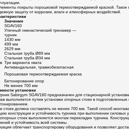
плуатации.
лементы покрыты порошковой термоотверждаемой краской. Такое 
дежную защиту от коррозии, влаги и атмосферных воздействий.
рактеристики
Значение
SGAV160
Уличный гимнастический тренажер —
турник
1430 мм
499 мм
2629 мм
Стальная труба Ø89 мм
Стальная труба Ø34 мм
в
Три варианта хвата
Антивандальная, травмобезопасная
Порошковая термоотверждаемая краска
Бетонирование опор
Не менее 700 мм
нности установки
урник Sabirgym SGAV160 предназначен для стационарной установк
аж выполняется путем установки опорных стоек в подготовленные 
тонированием.
и стоек должна составлять не менее 700 мм. Такой способ монтаж
ию конструкции и устойчивость турника при выполнении силовых 
 опорных стоек выполняется монтаж перекладин турника. Конструк
ений и устойчивость всей системы.
укция облегчает транспортировку оборудования и позволяет доста