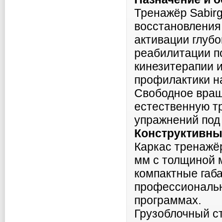
Тренажёр Sabir
восстановления
активации глуб
реабилитации п
кинезитерапии 
профилактики н
Свободное вращ
естественную т
упражнений под
Конструктивны
Каркас тренажёр
мм с толщиной м
компактные габ
профессиональн
программах.
Грузоблочный с