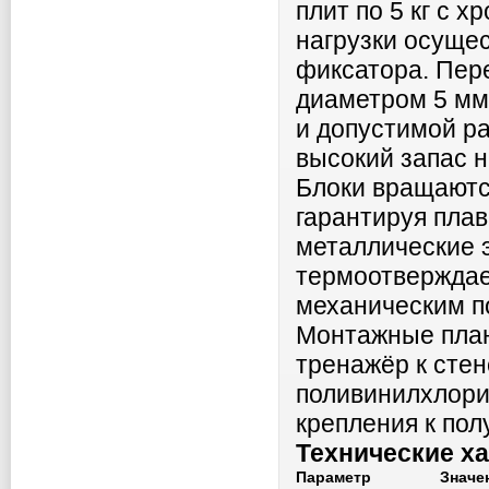
плит по 5 кг с
нагрузки осуще
фиксатора. Пер
диаметром 5 мм
и допустимой ра
высокий запас 
Блоки вращаютс
гарантируя пла
металлические 
термоотверждаем
механическим п
Монтажные план
тренажёр к сте
поливинилхлори
крепления к пол
Технические х
Параметр
Значе