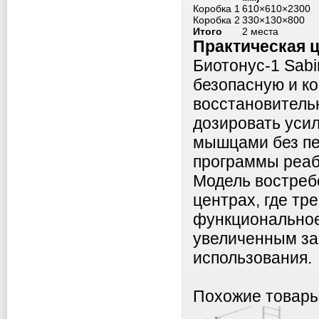
Коробка 1
610×610×2300
Коробка 2
330×130×800
Итого
2 места
Практическая 
Биотонус-1 Sab
безопасную и к
восстановитель
дозировать усил
мышцами без пе
программы реаб
Модель востреб
центрах, где тр
функциональное
увеличенным за
использования.
Похожие товар