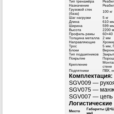
Тип тренажёра
Реаби
Назначение
Реабил
Грузовой стек
100 кг
(база)
Шаг нагрузки
5 кг
Длина
610 м
Ширина
599 м
Высота
2200 
Профиль рамы
60×40
Толщина металла
2 мм
Направляющие
Хроми
Трос
5 мм, 
Блоки
Верхни
Тип подшипников
Закры
Покрытие
Порош
Монтаж
Крепление
стене
Подпятники
ПВХ, н
Комплектация:
SGV009 — рукоят
SGV075 — манжет
SGV007 — цепь с
Логистические
Габариты (Д×
Место
мм)