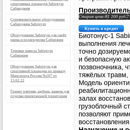
спортивных площадок Sabirgym
Сабирджим
Производитель
Старая цена:
81 200
руб.
7
Соревновательное оборудование
Сабирджим Sabirgym
Купить в кредит
Биотонус-1 Sab
Оборудование Sabirgym для скейт
парка и роллердрома Сабиржим
выполнения леч
точно дозируем
Теневые навесы Sabirgym
Сабиржим
и безопасную а
позвоночника, 
Оборудование Sabirgym для
спортивной площадки по приказу
тяжёлых травм, 
Минспорта России №107 от
15.02.22
Модель ориенти
реабилитационн
Гранит плитняк, щебень, камень для
отделки прилегающей территории
залах восстано
грузоблочный ст
позволяют прим
восстановления
Назначение и 