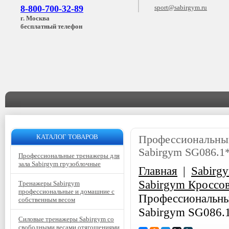
8-800-700-32-89
sport@sabirgym.ru
г. Москва
бесплатный телефон
КАТАЛОГ ТОВАРОВ
Профессиональный
Sabirgym SG086.1*
Профессиональные тренажеры для
зала Sabirgym грузоблочные
Главная
|
Sabirg
Sabirgym Кроссо
Тренажеры Sabirgym
профессиональные и домашние с
Профессиональный
собственным весом
Sabirgym SG086.1
Силовые тренажеры Sabirgym со
свободными весами отягощениями