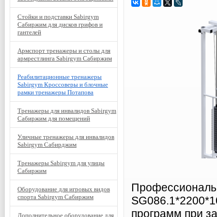
Стойки и подставки Sabirgym
Сабиржим для дисков грифов и
гантелей
Армспорт тренажеры и столы для
армрестлинга Sabirgym Сабиржим
Реабилитационные тренажеры
Sabirgym Кроссоверы и блочные
рамки тренажеры Потапова
Тренажеры для инвалидов Sabirgym
Сабиржим для помещений
Уличные тренажеры для инвалидов
Sabirgym Сабирджим
Тренажеры Sabirgym для улицы
Сабиржим
Профессиональ
Оборудование для игровых видов
спорта Sabirgym Сабиржим
SG086.1*2200*1
программ при за
Дополнительное оборудование для