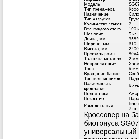
Модель
SG07
Тип тренажера
Крос
Назначение
Сило
Тип нагрузки
Груз
Количество стеков
2
Вес каждого стека
100 к
Шаг плит
5 кг
Длина, мм
3589
Ширина, мм
610
Высота, мм
2200
Профиль рамы
80×4
Толщина металла
2 мм
Направляющие
Хро
Трос
5 мм
Вращение блоков
Своб
Тип подшипников
Подш
Возможность
К ст
крепления
Подпятники
Амор
Покрытие
Поро
Блоч
Комплектация
2 шт
Кроссовер на б
биотонуса SG079
универсальный 