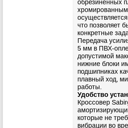
обрезиненных п
хромированным 
осуществляется
что позволяет б
конкретные зад
Передача усили
5 мм в ПВХ-опле
допустимой макс
нижние блоки и
подшипниках кач
плавный ход, м
работы.
Удобство устан
Кроссовер Sabi
амортизирующим
которые не треб
вибрации во вр