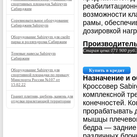
спортивных площадок Sabirgym
реабилитационн
Сабирджим
возможности кл
Соревновательное оборудование
рамы, обеспечи
Сабирджим Sabirgym
дозировкой наг
Оборудование Sabirgym для скейт
парка и роллердрома Сабиржим
Производитель
Старая цена:
171 900
руб.
Теневые навесы Sabirgym
Сабиржим
Оборудование Sabirgym для
Купить в кредит
спортивной площадки по приказу
Назначение и 
Минспорта России №107 от
15.02.22
Кроссовер Sabi
комплексной тр
Гранит плитняк, щебень, камень для
отделки прилегающей территории
конечностей. К
прорабатывать 
мышцы плечевог
бедра — задние
различных блоч