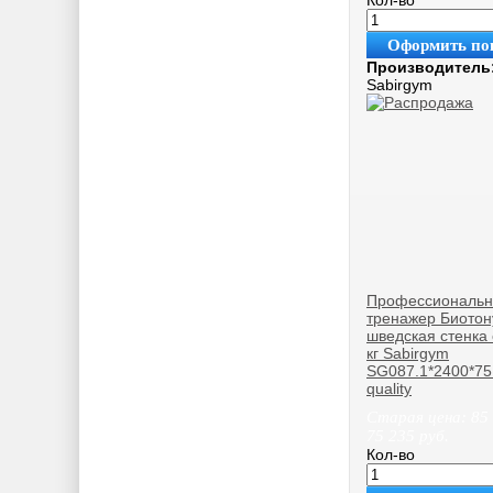
Оформить по
Производитель
Sabirgym
Профессиональ
тренажер Биотон
шведская стенка 
кг Sabirgym
SG087.1*2400*75
quality
Старая цена:
85
75 235
руб.
Кол-во