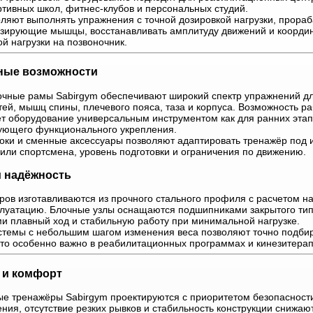
ртивных школ, фитнес-клубов и персональных студий.
ляют выполнять упражнения с точной дозировкой нагрузки, прораб
изирующие мышцы, восстанавливать амплитуду движений и коорди
й нагрузки на позвоночник.
ные возможности
очные рамы Sabirgym обеспечивают широкий спектр упражнений дл
ей, мышц спины, плечевого пояса, таза и корпуса. Возможность р
ет оборудование универсальным инструментом как для ранних эта
дующего функционального укрепления.
оки и сменные аксессуары позволяют адаптировать тренажёр под
или спортсмена, уровень подготовки и ограничения по движению.
и надёжность
ров изготавливаются из прочного стального профиля с расчетом н
луатацию. Блочные узлы оснащаются подшипниками закрытого тип
 плавный ход и стабильную работу при минимальной нагрузке.
стемы с небольшим шагом изменения веса позволяют точно подби
что особенно важно в реабилитационных программах и кинезитерап
 и комфорт
е тренажёры Sabirgym проектируются с приоритетом безопасност
ния, отсутствие резких рывков и стабильность конструкции снижают