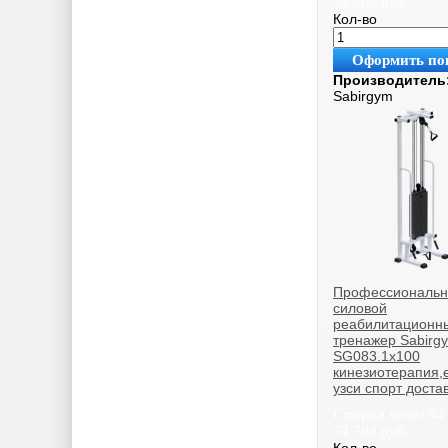
74 265
руб.
Кол-во
Оформить по
Производитель
Sabirgym
Профессиональ
силовой
реабилитационн
тренажер Sabirg
SG083.1х100
кинезиотерапия,e,
узси спорт доста
Старая цена:
84
74 794
руб.
Кол-во