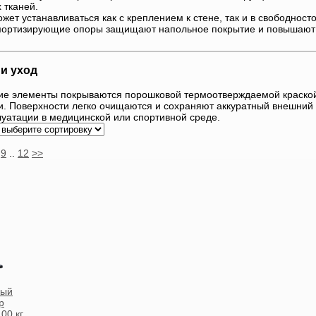
 тканей.
ет устанавливаться как с креплением к стене, так и в свободнос
мортизирующие опоры защищают напольное покрытие и повышают 
и уход
ие элементы покрываются порошковой термоотверждаемой краской,
ии. Поверхности легко очищаются и сохраняют аккуратный внешний
луатации в медицинской или спортивной среде.
9
..
12
>>
ный
р
00 кг