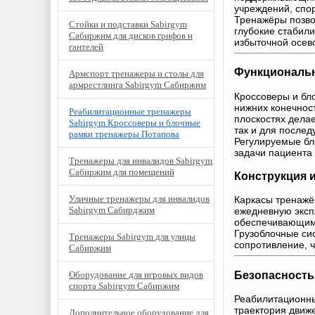
учреждений, спо
Тренажёры позво
Стойки и подставки Sabirgym
глубокие стабил
Сабиржим для дисков грифов и
избыточной осево
гантелей
Функциональ
Армспорт тренажеры и столы для
армрестлинга Sabirgym Сабиржим
Кроссоверы и бл
нижних конечност
Реабилитационные тренажеры
плоскостях дела
Sabirgym Кроссоверы и блочные
так и для после
рамки тренажеры Потапова
Регулируемые бл
задачи пациента 
Тренажеры для инвалидов Sabirgym
Сабиржим для помещений
Конструкция 
Уличные тренажеры для инвалидов
Каркасы тренажё
Sabirgym Сабирджим
ежедневную эксп
обеспечивающими
Грузоблочные си
Тренажеры Sabirgym для улицы
сопротивление, 
Сабиржим
Безопасность
Оборудование для игровых видов
спорта Sabirgym Сабиржим
Реабилитационны
траектория движе
Дополнительное оборудование для