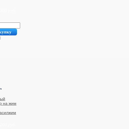
 300
руб.
купку
:
ный
р на жим
василжим
 200
руб.