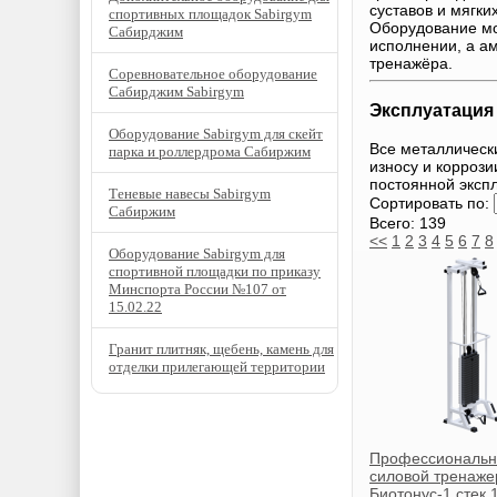
суставов и мягких
спортивных площадок Sabirgym
Оборудование мож
Сабирджим
исполнении, а а
тренажёра.
Соревновательное оборудование
Сабирджим Sabirgym
Эксплуатация 
Оборудование Sabirgym для скейт
Все металлическ
парка и роллердрома Сабиржим
износу и корроз
постоянной эксп
Теневые навесы Sabirgym
Сортировать по:
Сабиржим
Всего: 139
<<
1
2
3
4
5
6
7
8
Оборудование Sabirgym для
спортивной площадки по приказу
Минспорта России №107 от
15.02.22
Гранит плитняк, щебень, камень для
отделки прилегающей территории
Профессиональ
силовой тренаже
Биотонус-1 стек 1