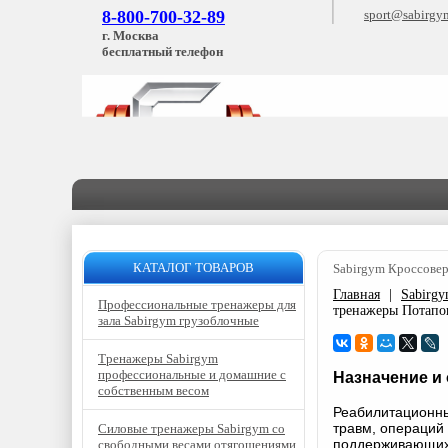
8-800-700-32-89
sport@sabirgy
г. Москва
бесплатный телефон
КАТАЛОГ ТОВАРОВ
Sabirgym Кроссовер
Главная
|
Sabirg
Профессиональные тренажеры для
тренажеры Потапо
зала Sabirgym грузоблочные
Тренажеры Sabirgym
профессиональные и домашние с
Назначение и
собственным весом
Реабилитационны
травм, операций 
Силовые тренажеры Sabirgym со
поддерживающих 
свободными весами отягощениями