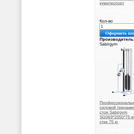
кумитеспорт
Старая цена:
83
73 471
руб.
Кол-во
Оформить по
Производитель
Sabirgym
Профессиональ
силовой тренаже
стоя Sabirgym
SG069*2050*75 
стек 75 кг
Старая цена:
84