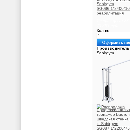
Sabirgym
SG086.1*2400*10
реабилитация
Старая цена:
83
73 383
руб.
Кол-во
Оформить по
Производитель
Sabirgym
Профессиональ
тренажер Биотон
шведская стенка 
кг Sabirgym
SG087.1*2200*75