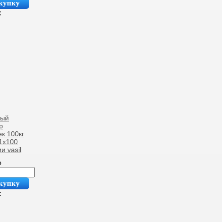
купку
:
ный
р
к 100кг
1х100
и vasil
о
купку
: