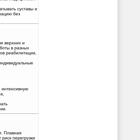
атывать суставы и
нацию без
я верхних и
аботы в разных
пов реабилитации,
 индивидуальные
а интенсивную
а,
рать
ии.
и. Плавная
 риск перегрузки