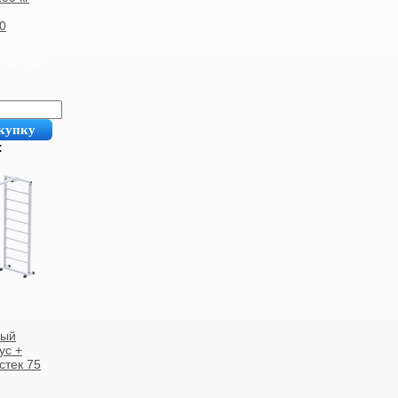
0
 200
руб.
купку
:
ный
ус +
стек 75