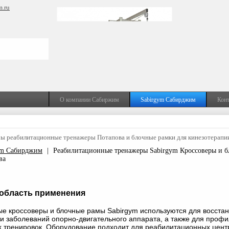
m.ru
О компании Сабиржим
Sabirgym Сабирджим
Кон
ы реабилитационные тренажеры Потапова и блочные рамки для кинезотерапи
ym Сабирджим
|
Реабилитационные тренажеры Sabirgym Кроссоверы и 
ва
 область применения
е кроссоверы и блочные рамы Sabirgym используются для восста
и заболеваний опорно-двигательного аппарата, а также для профи
тренировок. Оборудование подходит для реабилитационных цент