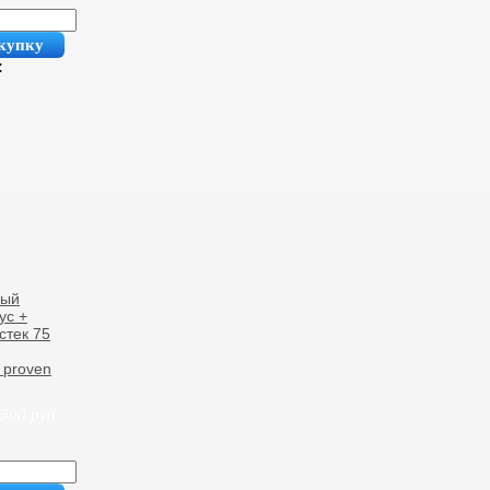
купку
:
ный
ус +
стек 75
 proven
 300
руб.