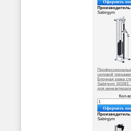
Оформить по
Производитель
Sabirgym
Профессиональ
силовой тренаже
Блочная рама сте
Sabirgym SG081.
для кинезитерапи
75 411
руб.
Кол-в
Оформить по
Производитель
Sabirgym