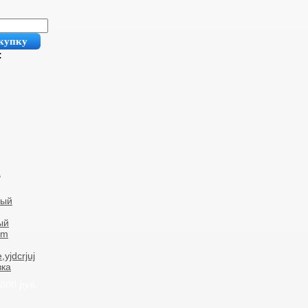
купку
:
ный
ый
ym
yjdcrjuj
вка
 800
руб.