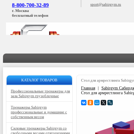
8-800-700-32-89
sport@sabirgym.ru
г. Москва
бесплатный телефон
КАТАЛОГ ТОВАРОВ
Стол для армрестлинга Sabirg
Главная
|
Sabirgym Сабирд
Профессиональные тренажеры для
Стол для армрестлинга Sabi
зала Sabirgym грузоблочные
Тренажеры Sabirgym
профессиональные и домашние с
собственным весом
Силовые тренажеры Sabirgym со
свободными весами отягощениями