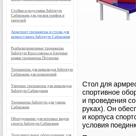
Стойки и подставки Sabirgym
Сабиржим для дисков грифов и
гантелей
Армспорт тренажеры и столы для
армрестлинга Sabirgym Сабиржим
Реабилитационные тренажеры
Sabirgym Кроссоверы и блочные
рамки тренажеры Потапова
Тренажеры для инвалидов Sabirgym
Сабиржим для помещений
Стол для армре
Уличные тренажеры для инвалидов
Sabirgym Сабирджим
спортивное обо
и проведения со
Тренажеры Sabirgym для улицы
Сабиржим
руках). Он обес
и корпуса спорт
Оборудование для игровых видов
спорта Sabirgym Сабиржим
условия поединк
Дополнительное оборудование для