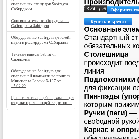
Производитель
спортивных площадок Sabirgym
28 842
руб.
Сабирджим
Оформить п
Соревновательное оборудование
Купить в кредит
Сабирджим Sabirgym
Основные элем
Стандартный сто
Оборудование Sabirgym для скейт
парка и роллердрома Сабиржим
обязательных к
Столешница
— 
Теневые навесы Sabirgym
Сабиржим
происходит пое
линия.
Оборудование Sabirgym для
спортивной площадки по приказу
Подлокотники 
Минспорта России №107 от
15.02.22
для фиксации ло
Пин-
пэды
(упо
Гранит плитняк, щебень, камень для
отделки прилегающей территории
которым прижим
Ручки (пеги)
— в
свободной рукой
Каркас и опор
обеспечивающая