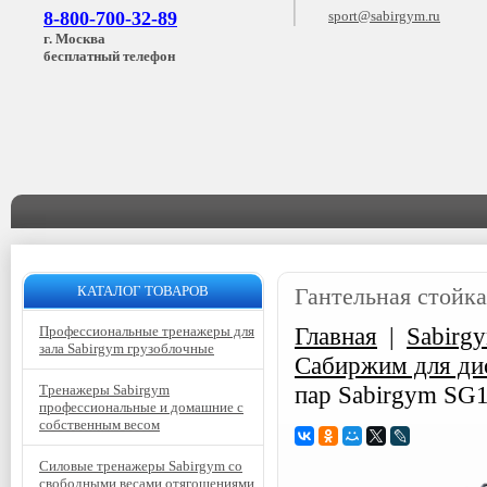
8-800-700-32-89
sport@sabirgym.ru
г. Москва
бесплатный телефон
КАТАЛОГ ТОВАРОВ
Гантельная стойка
Главная
|
Sabirg
Профессиональные тренажеры для
зала Sabirgym грузоблочные
Сабиржим для дис
пар Sabirgym SG1
Тренажеры Sabirgym
профессиональные и домашние с
собственным весом
Силовые тренажеры Sabirgym со
свободными весами отягощениями