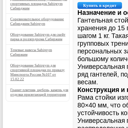
спортивных площадок Sabirgym
Купить в кредит
Сабирджим
Назначение и 
Гантельная сто
Соревновательное оборудование
Сабирджим Sabirgym
хранения до 15 п
шагом 1 кг. Так
Оборудование Sabirgym для скейт
парка и роллердрома Сабиржим
групповых трени
персональных за
Теневые навесы Sabirgym
Сабиржим
большому колич
Универсальная 
Оборудование Sabirgym для
спортивной площадки по приказу
ряд гантелей, п
Минспорта России №107 от
15.02.22
весам.
Конструкция и
Гранит плитняк, щебень, камень для
отделки прилегающей территории
Рама стойки изг
80×40 мм, что 
устойчивость ко
Универсальная 