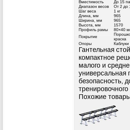
Вместимость
До 15 п
Диапазон весов
От 2 до 
Шаг веса
1 кг
Длина, мм
965
Ширина, мм
965
Высота, мм
1570
Профиль рамы
80×40 м
Порошко
Покрытие
краска
Опоры
Каблуки
Гантельная стой
компактное реше
малого и средне
универсальная 
безопасность, д
тренировочного
Похожие товар