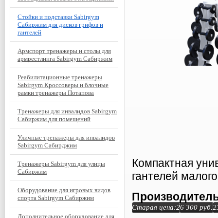
Стойки и подставки Sabirgym
Сабиржим для дисков грифов и
гантелей
Армспорт тренажеры и столы для
армрестлинга Sabirgym Сабиржим
Реабилитационные тренажеры
Sabirgym Кроссоверы и блочные
рамки тренажеры Потапова
Тренажеры для инвалидов Sabirgym
Сабиржим для помещений
Уличные тренажеры для инвалидов
Sabirgym Сабирджим
Компактная уни
Тренажеры Sabirgym для улицы
Сабиржим
гантелей малого 
Оборудование для игровых видов
Производитель
спорта Sabirgym Сабиржим
Старая цена:
26 300
руб.
2
Дополнительное оборудование для