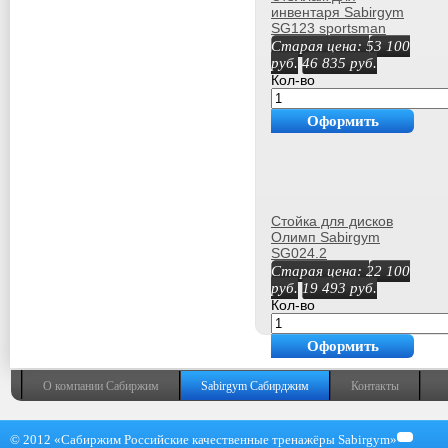
инвентаря Sabirgym
SG123 sportsman
Старая цена:
53 100
руб.
46 835
руб.
Кол-во
Оформить
покупку
Стойка для дисков
Олимп Sabirgym
SG024.2
Старая цена:
22 100
руб.
19 493
руб.
Кол-во
Оформить
покупку
О компании Сабиржим
Sabirgym Сабирджим
Контакты
© 2012 «Сабиржим Российские качественные тренажёры Sabirgym»