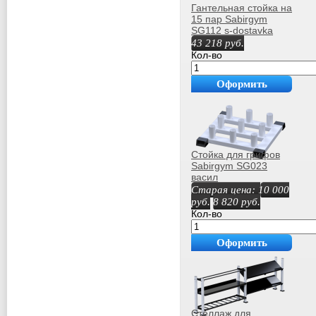
Гантельная стойка на
15 пар Sabirgym
SG112 s-dostavka
43 218
руб.
Кол-во
Оформить
покупку
Стойка для грифов
Sabirgym SG023
васил
Старая цена:
10 000
руб.
8 820
руб.
Кол-во
Оформить
покупку
Стеллаж для