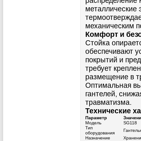
распределение н
металлические 
термоотверждае
механическим п
Комфорт и без
Стойка опираетс
обеспечивают у
покрытий и пре
требует креплен
размещение в т
Оптимальная выс
гантелей, снижа
травматизма.
Технические х
Параметр
Значен
Модель
SG118
Тип
Гантель
оборудования
Назначение
Хранени