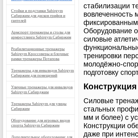
стабилизации те
Стойки и подставки Sabirgym
вовлеченность 
Сабиржим для дисков грифов и
гантелей
фиксированными
Оборудование о
Армспорт тренажеры и столы для
армрестлинга Sabirgym Сабиржим
силовые атлети
функциональные
Реабилитационные тренажеры
Sabirgym Кроссоверы и блочные
тренировки пер
рамки тренажеры Потапова
молодёжно-спор
Тренажеры для инвалидов Sabirgym
подготовку спор
Сабиржим для помещений
Конструкция
Уличные тренажеры для инвалидов
Sabirgym Сабирджим
Силовые тренаж
Тренажеры Sabirgym для улицы
стальных профи
Сабиржим
мм и более) с у
Оборудование для игровых видов
Конструкции об
спорта Sabirgym Сабиржим
даже при интен
Дополнительное оборудование для