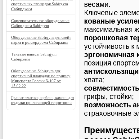
весами.
спортивных площадок Sabirgym
Сабирджим
Ключевые элем
кованые усиле
Соревновательное оборудование
Сабирджим Sabirgym
максимальная ж
порошковая те
Оборудование Sabirgym для скейт
парка и роллердрома Сабиржим
устойчивость к
эргономичная 
Теневые навесы Sabirgym
Сабиржим
позиция спортс
антискользящи
Оборудование Sabirgym для
спортивной площадки по приказу
хвата;
Минспорта России №107 от
15.02.22
совместимость
грифы, стойки;
Гранит плитняк, щебень, камень для
отделки прилегающей территории
возможность а
страховочные э
Преимуществ