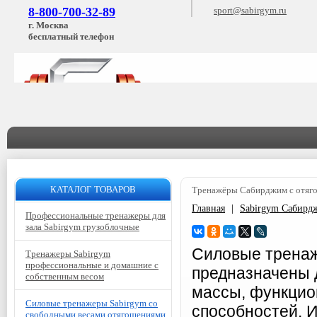
8-800-700-32-89
sport@sabirgym.ru
г. Москва
бесплатный телефон
КАТАЛОГ ТОВАРОВ
Тренажёры Сабирджим с отяг
Главная
|
Sabirgym Сабирд
Профессиональные тренажеры для
зала Sabirgym грузоблочные
Силовые тренаж
Тренажеры Sabirgym
профессиональные и домашние с
предназначены 
собственным весом
массы, функцио
Силовые тренажеры Sabirgym со
способностей. 
свободными весами отягощениями