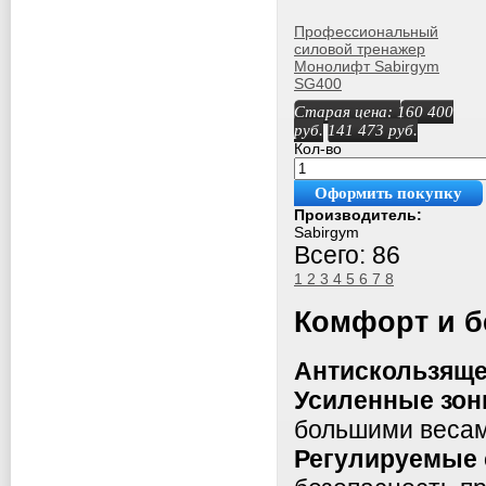
Профессиональный
силовой тренажер
Монолифт Sabirgym
SG400
Старая цена:
160 400
руб.
141 473
руб.
Кол-во
Оформить покупку
Производитель:
Sabirgym
Всего: 86
1
2
3
4
5
6
7
8
Комфорт и б
Антискользяще
Усиленные зон
большими весам
Регулируемые 