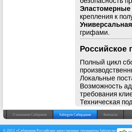
безопасность п
Эластомерные
крепления к пол
Универсальная
грифами.
Российское 
Полный цикл сбо
производственн
Локальные поста
Возможность ад
требования клие
Техническая под
О компании Сабиржим
Sabirgym Сабирджим
Контакты
© 2012 «Сабиржим Российские качественные тренажёры Sabirgym»