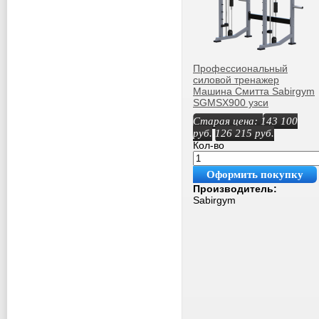
Профессиональный
силовой тренажер
Машина Смитта Sabirgym
SGMSX900 узси
Старая цена:
143 100
руб.
126 215
руб.
Кол-во
Оформить покупку
Производитель:
Sabirgym