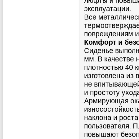
люфты и повыша
эксплуатации.
Все металличес
термоотверждае
повреждениям и
Комфорт и без
Сиденье выполн
мм. В качестве 
плотностью 40 к
изготовлена из 
не впитывающей 
и простоту уход
Армирующая ока
износостойкость
наклона и роста
пользователя. 
повышают безоп