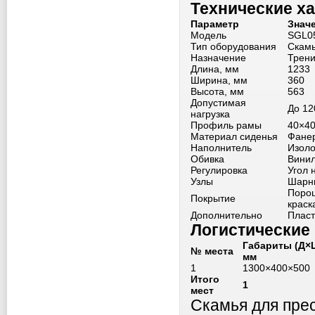
Технические х
Параметр
Знач
Модель
SGL0
Тип оборудования
Скамь
Назначение
Трени
Длина, мм
1233
Ширина, мм
360
Высота, мм
563
Допустимая
До 12
нагрузка
Профиль рамы
40×4
Материал сиденья
Фане
Наполнитель
Изоло
Обивка
Винил
Регулировка
Угол 
Узлы
Шарн
Поро
Покрытие
краск
Дополнительно
Пласт
Логистические
Габариты (Д×
№ места
мм
1
1300×400×500
Итого
1
мест
Скамья для пре