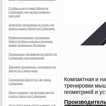
Стойки и подставки Sabirgym
Сабиржим для дисков грифов и
гантелей
Армспорт тренажеры и столы для
армрестлинга Sabirgym Сабиржим
Реабилитационные тренажеры
Sabirgym Кроссоверы и блочные
рамки тренажеры Потапова
Тренажеры для инвалидов Sabirgym
Сабиржим для помещений
Уличные тренажеры для инвалидов
Sabirgym Сабирджим
Компактная и н
Тренажеры Sabirgym для улицы
Сабиржим
тренировки мыш
геометрией и ус
Оборудование для игровых видов
спорта Sabirgym Сабиржим
Производитель
Дополнительное оборудование для