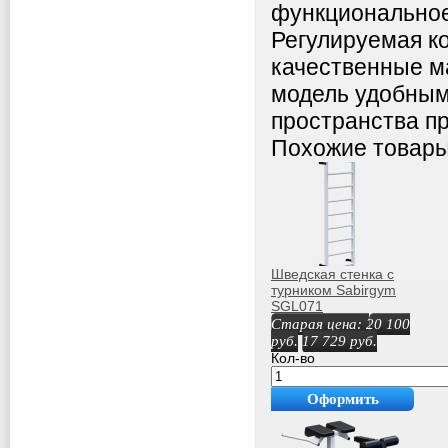
функциональное
Регулируемая ко
качественные м
модель удобным
пространства пр
Похожие товар
Шведская стенка с
турником Sabirgym
SGL071
спортдоставка
Старая цена:
20 100
руб.
17 729
руб.
Кол-во
Оформить
покупку