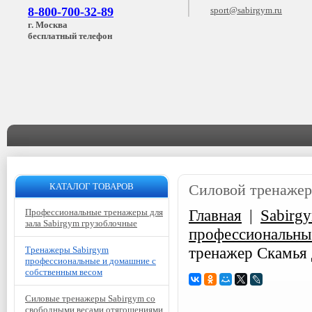
8-800-700-32-89
sport@sabirgym.ru
г. Москва
бесплатный телефон
КАТАЛОГ ТОВАРОВ
Силовой тренажер 
Главная
|
Sabirg
Профессиональные тренажеры для
зала Sabirgym грузоблочные
профессиональны
тренажер Скамья 
Тренажеры Sabirgym
профессиональные и домашние с
собственным весом
Силовые тренажеры Sabirgym со
свободными весами отягощениями