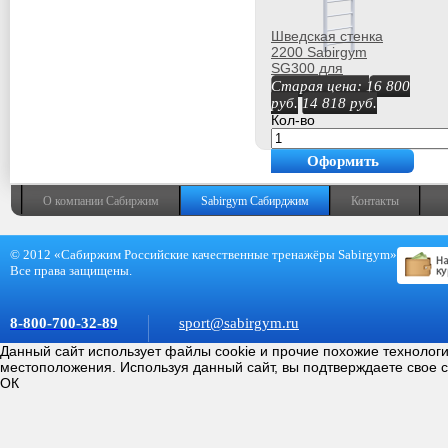
Шведская стенка
2200 Sabirgym
SG300 для
реабилитации и
Старая цена:
16 800
кинезитерапии vasil
руб.
14 818
руб.
Кол-во
Оформить
покупку
О компании Сабиржим
Sabirgym Сабирджим
Контакты
© 2012 «Сабиржим Российские качественные тренажёры Sabirgym»
Все права защищены.
8-800-700-32-89
sport@sabirgym.ru
Данный сайт использует файлы cookie и прочие похожие технолог
местоположения. Используя данный сайт, вы подтверждаете свое 
ОК