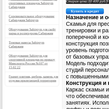
Старая цена:
10 400
руб.
9
спортивных площадок Sabirgym
Сабирджим
Купить в кредит
Назначение и 
Соревновательное оборудование
Сабирджим Sabirgym
Скамья для пре
тренировки и р
Оборудование Sabirgym для скейт
парка и роллердрома Сабиржим
поперечной и к
конструкция поз
Теневые навесы Sabirgym
Сабиржим
уровень подгото
от базовых упр
Оборудование Sabirgym для
спортивной площадки по приказу
Модель подходи
Минспорта России №107 от
15.02.22
студий персона
с повышенными 
Гранит плитняк, щебень, камень для
отделки прилегающей территории
Конструкция и
Каркас скамьи и
что обеспечивае
занятиях. Испо