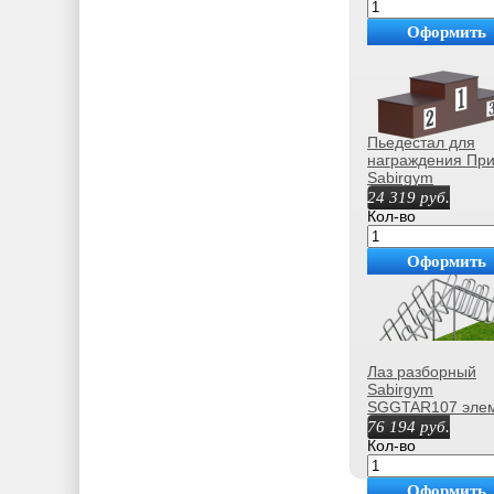
Оформить
покупку
Пьедестал для
награждения При
Sabirgym
SGGTAR009
24 319
руб.
Кол-во
Оформить
покупку
Лаз разборный
Sabirgym
SGGTAR107 эле
полосы препятст
76 194
руб.
s-dostavka
Кол-во
Оформить