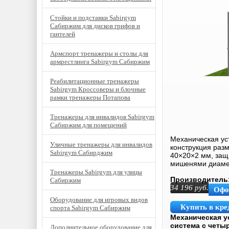
Стойки и подставки Sabirgym
Сабиржим для дисков грифов и
гантелей
Армспорт тренажеры и столы для
армрестлинга Sabirgym Сабиржим
Реабилитационные тренажеры
Sabirgym Кроссоверы и блочные
рамки тренажеры Потапова
Тренажеры для инвалидов Sabirgym
Сабиржим для помещений
Механическая ус
Уличные тренажеры для инвалидов
конструкция раз
Sabirgym Сабирджим
40×20×2 мм, защ
мишенями диаме
Тренажеры Sabirgym для улицы
Производитель
Сабиржим
34 196
руб.
Офо
Оборудование для игровых видов
Купить в кре
спорта Sabirgym Сабиржим
Механическая у
система с чет
Дополнительное оборудование для