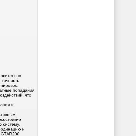
носительно
 точность
енировок.
ратные попадания
здействий, что
ания и
ктивным
осостойкие
 систему.
оординацию и
SGGTAR200