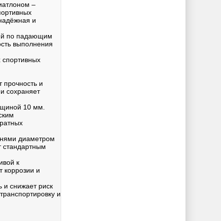
иатлоном –
портивных
 надёжная и
ний по падающим
ость выполнения
х спортивных
 прочность и
 и сохраняет
лщиной 10 мм.
ским
кратных
енями диаметром
т стандартным
ивой к
 коррозии и
 и снижает риск
 транспортировку и