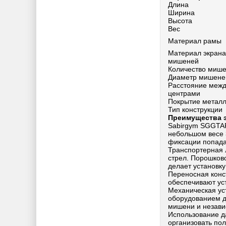
Длина
Ширина
Высота
Вес
Материал рамы
Материал экрана
мишеней
Количество миш
Диаметр мишене
Расстояние меж
центрами
Покрытие метал
Тип конструкции
Преимущества 
Sabirgym SGGTAR
небольшом весе 
фиксации попада
Транспортерная 
стрел. Порошков
делает установку
Переносная конс
обеспечивают ус
Механическая ус
оборудованием дл
мишени и незав
Использование д
организовать по