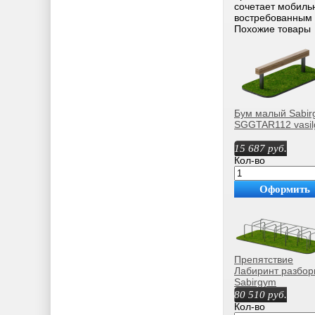
сочетает мобильн
востребованным 
Похожие товары
Бум малый Sabir
SGGTAR112 vasi
15 687
руб.
Кол-во
Оформить
покупку
Препятствие
Лабиринт разбо
Sabirgym
SGGTAR101.1
80 510
руб.
василжим
Кол-во