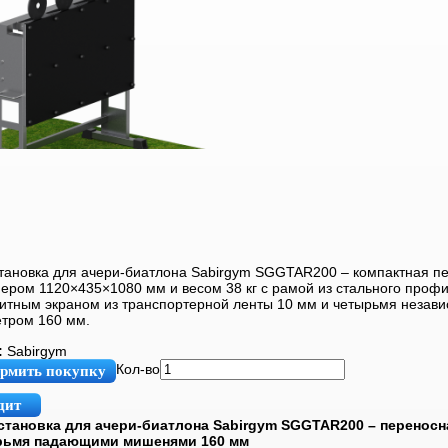
тановка для ачери-биатлона Sabirgym SGGTAR200 – компактная п
мером 1120×435×1080 мм и весом 38 кг с рамой из стального проф
итным экраном из транспортерной ленты 10 мм и четырьмя неза
тром 160 мм.
:
Sabirgym
Кол-во
рмить покупку
дит
становка для ачери-биатлона Sabirgym SGGTAR200 – перенос
ырьмя падающими мишенями 160 мм