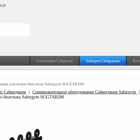
m.ru
О компании Сабиржим
Sabirgym Сабирджим
Кон
новка для ачери-биатлона Sabirgym SGGTAR200
ym Сабирджим
|
Соревновательное оборудование Сабирджим Sabirgym
ери-биатлона Sabirgym SGGTAR200