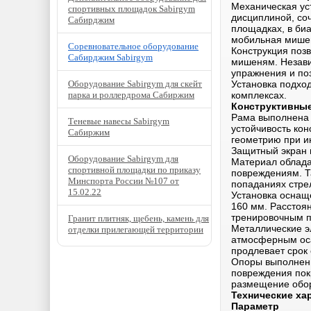
Механическая ус
спортивных площадок Sabirgym
дисциплиной, со
Сабирджим
площадках, в биа
мобильная мише
Соревновательное оборудование
Конструкция поз
Сабирджим Sabirgym
мишеням. Незави
упражнения и поз
Оборудование Sabirgym для скейт
Установка подход
парка и роллердрома Сабиржим
комплексах.
Конструктивны
Рама выполнена 
Теневые навесы Sabirgym
устойчивость кон
Сабиржим
геометрию при и
Защитный экран 
Оборудование Sabirgym для
Материал облада
спортивной площадки по приказу
повреждениям. Т
Минспорта России №107 от
попаданиях стре
15.02.22
Установка осна
160 мм. Расстоя
тренировочным п
Гранит плитняк, щебень, камень для
Металлические э
отделки прилегающей территории
атмосферным оса
продлевает срок
Опоры выполнены
повреждения пок
размещение обор
Технические ха
Параметр