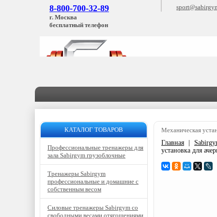
8-800-700-32-89
sport@sabirgy
г. Москва
бесплатный телефон
КАТАЛОГ ТОВАРОВ
Механическая уста
Главная
|
Sabirg
Профессиональные тренажеры для
установка для ач
зала Sabirgym грузоблочные
Тренажеры Sabirgym
профессиональные и домашние с
собственным весом
Силовые тренажеры Sabirgym со
свободными весами отягощениями