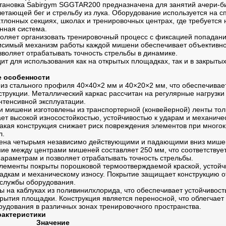
тановка Sabirgym SGGTAR200 предназначена для занятий ачери-б
четающей бег и стрельбу из лука. Оборудование используется на с
тлонных секциях, школах и тренировочных центрах, где требуется
нная система.
воляет организовать тренировочный процесс с фиксацией попада
симый механизм работы каждой мишени обеспечивает объективн
воляет отрабатывать точность стрельбы в динамике.
ит для использования как на открытых площадках, так и в закрыты
е особенности
из стального профиля 40×40×2 мм и 40×20×2 мм, что обеспечивает
струкции. Металлический каркас рассчитан на регулярные нагрузки
нтенсивной эксплуатации.
и мишени изготовлены из транспортерной (конвейерной) ленты то
ет высокой износостойкостью, устойчивостью к ударам и механиче
акая конструкция снижает риск повреждения элементов при много
л.
щена четырьмя независимо действующими и падающими вниз миш
ние между центрами мишеней составляет 250 мм, что соответствуе
араметрам и позволяет отрабатывать точность стрельбы.
лементы покрыты порошковой термоотверждаемой краской, устойч
дкам и механическому износу. Покрытие защищает конструкцию от
 службы оборудования.
 на каблуках из поливинилхлорида, что обеспечивает устойчивость
рытия площадки. Конструкция является переносной, что облегчает
удования в различных зонах тренировочного пространства.
рактеристики
Значение