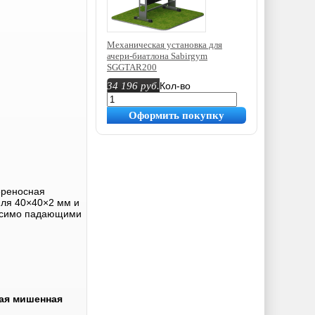
Механическая установка для
ачери-биатлона Sabirgym
SGGTAR200
34 196
руб.
Кол-во
Оформить покупку
ереносная
иля 40×40×2 мм и
висимо падающими
ная мишенная