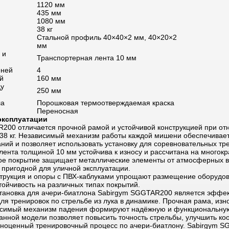
1120 мм
435 мм
1080 мм
38 кг
Стальной профиль 40×40×2 мм, 40×20×2
мм
 и
Транспортерная лента 10 мм
еней
4
й
160 мм
ду
250 мм
ла
Порошковая термоотверждаемая краска
Переносная
эксплуатации
200 отличается прочной рамой и устойчивой конструкцией при от
38 кг. Независимый механизм работы каждой мишени обеспечивает
ний и позволяет использовать установку для соревновательных тр
лента толщиной 10 мм устойчива к износу и рассчитана на многок
ое покрытие защищает металлические элементы от атмосферных во
 пригодной для уличной эксплуатации.
трукция и опоры с ПВХ-каблуками упрощают размещение оборудов
тойчивость на различных типах покрытий.
тановка для ачери-биатлона Sabirgym SGGTAR200 является эффе
я тренировок по стрельбе из лука в динамике. Прочная рама, изн
исимый механизм падения формируют надёжную и функциональную
анной модели позволяет повысить точность стрельбы, улучшить к
лноценный тренировочный процесс по ачери-биатлону. Sabirgym 