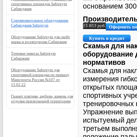
спортивных площадок Sabirgym
основанием 300 
Сабирджим
Производитель
Соревновательное оборудование
Сабирджим Sabirgym
15 853
руб.
Оформить п
Оборудование Sabirgym для скейт
Купить в кредит
парка и роллердрома Сабиржим
Скамья для на
оборудование 
Теневые навесы Sabirgym
Сабиржим
нормативов
Скамья для нак
Оборудование Sabirgym для
спортивной площадки по приказу
измерения гибк
Минспорта России №107 от
15.02.22
открытых площа
спортивных учре
Гранит плитняк, щебень, камень для
отделки прилегающей территории
тренировочных 
Упражнение вып
испытуемый дел
третьем выполн
положение пальц