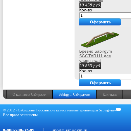
10 458
руб.
Кол-во
Оформить
покупку
Бревно Sabirgym
SGGTAR111 для
улицы swat
20 833
руб.
Кол-во
Оформить
покупку
О компании Сабиржим
Sabirgym Сабирджим
Контакты
© 2012 «Сабиржим Российские качественные тренажёры Sabirgym»
Все права защищены.
8-800-700-32-89
sport@sabirgym.ru