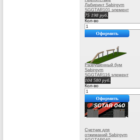
Лабиринт Sabirgym
SGGTAR101 элемент
полосы препятствий
75 198
руб.
армс
Кол-во
Оформить
покупку
Разрушенный бум
Sabirgym
SGGTAR116 элемент
полосы препятствий
104 580
руб.
васил
Кол-во
Оформить
покупку
Счетчик для
отжиманий Sabirgym
SGGTAR040