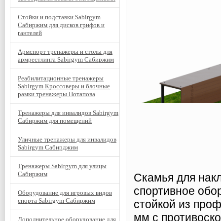
Стойки и подставки Sabirgym
Сабиржим для дисков грифов и
гантелей
Армспорт тренажеры и столы для
армрестлинга Sabirgym Сабиржим
Реабилитационные тренажеры
Sabirgym Кроссоверы и блочные
рамки тренажеры Потапова
Тренажеры для инвалидов Sabirgym
Сабиржим для помещений
Уличные тренажеры для инвалидов
Sabirgym Сабирджим
Тренажеры Sabirgym для улицы
Сабиржим
Скамья для нак
спортивное обо
Оборудование для игровых видов
спорта Sabirgym Сабиржим
стойкой из про
мм с противоск
Дополнительное оборудование для