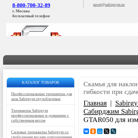
8-800-700-32-89
sport@sabirgym.ru
г. Москва
бесплатный телефон
КАТАЛОГ ТОВАРОВ
Скамья для накло
гибкости при сда
Профессиональные тренажеры для
зала Sabirgym грузоблочные
Главная
|
Sabirg
Сабирджим Sabi
Тренажеры Sabirgym
профессиональные и домашние с
GTAR050 для изм
собственным весом
Силовые тренажеры Sabirgym со
свободными весами отягощениями