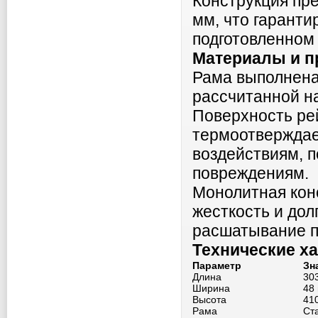
Конструкция пр
мм, что гарант
подготовленном
Материалы и п
Рама выполнена
рассчитанной н
Поверхность ре
термоотверждае
воздействиям, 
повреждениям.
Монолитная кон
жесткость и дол
расшатывание п
Технические х
Параметр
Зн
Длина
30
Ширина
48
Высота
41
Рама
Ст