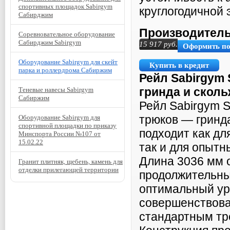
спортивных площадок Sabirgym
круглогодичной 
Сабирджим
Производитель
Соревновательное оборудование
Сабирджим Sabirgym
15 917
руб.
Оформить п
Оборудование Sabirgym для скейт
Купить в кредит
парка и роллердрома Сабиржим
Рейл Sabirgym
гринда
и сколь
Теневые навесы Sabirgym
Сабиржим
Рейл Sabirgym 
трюков — гринд
Оборудование Sabirgym для
спортивной площадки по приказу
подходит как д
Минспорта России №107 от
15.02.22
так и для опыт
Длина 3036 мм 
Гранит плитняк, щебень, камень для
отделки прилегающей территории
продолжительны
оптимальный ур
совершенствова
стандартным тре