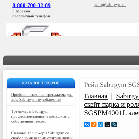
8-800-700-32-89
sport@sabirgym.ru
г. Москва
бесплатный телефон
КАТАЛОГ ТОВАРОВ
Рейл Sabirgym SG
Главная
|
Sabirg
Профессиональные тренажеры для
зала Sabirgym грузоблочные
скейт парка и ро
SGSPM4001L элем
Тренажеры Sabirgym
профессиональные и домашние с
собственным весом
Силовые тренажеры Sabirgym со
свободными весами отягощениями