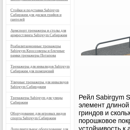
Стойки и подставки Sabirgym
Сабиржим для дисков грифов и
гантелей
Армспорт тренажеры и столы для
армрестлинга Sabirgym Сабиржим
Реабилитационные тренажеры
Sabirgym Кроссоверы и блочные
рамки тренажеры Потапова
Тренажеры для инвалидов Sabirgym
Сабиржим для помещений
Уличные тренажеры для инвалидов
Sabirgym Сабирджим
Рейл Sabirgym
Тренажеры Sabirgym для улицы
Сабиржим
элемент длиной
гриндов и сколь
Оборудование для игровых видов
спорта Sabirgym Сабиржим
порошковое пок
устойчивость к
Дополнительное оборудование для