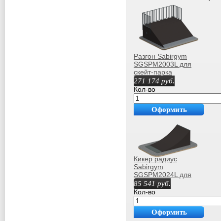
Разгон Sabirgym
SGSPM2003L для
скейт-парка
роллердрома
271 174
руб.
Кол-во
Оформить
покупку
Кикер радиус
Sabirgym
SGSPM2024L для
скейт парка/
85 541
руб.
роллердрома
Кол-во
Оформить