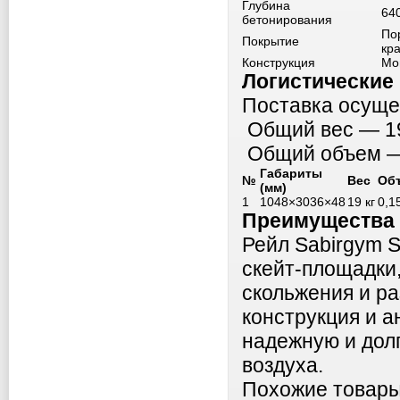
Глубина
64
бетонирования
По
Покрытие
кр
Конструкция
Мо
Логистические
Поставка осущес
Общий вес — 19
Общий объем — 
Габариты
№
Вес
Об
(мм)
1
1048×3036×48
19 кг
0,1
Преимущества 
Рейл Sabirgym 
скейт-площадки
скольжения и р
конструкция и 
надежную и дол
воздуха.
Похожие товар