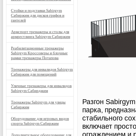
Стойки и подставки Sabirgym
Сабиржим для дисков грифов и
гантелей
Армспорт тренажеры и столы для
армрестлинга Sabirgym Сабиржим
Реабилитационные тренажеры
Sabirgym Кроссоверы и блочные
рамки тренажеры Потапова
Тренажеры для инвалидов Sabirgym
Сабиржим для помещений
Уличные тренажеры для инвалидов
Sabirgym Сабирджим
Разгон Sabirgy
Тренажеры Sabirgym для улицы
Сабиржим
парка, предназн
стабильного со
Оборудование для игровых видов
спорта Sabirgym Сабиржим
включает прост
ограждением и р
Дополнительное оборудование для