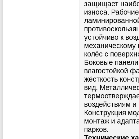
защищает наибо
износа. Рабочи
ламинированной
противоскользя
устойчиво к воз
механическому 
колёс с поверхн
Боковые панели
влагостойкой ф
жёсткость конс
вид. Металличе
термоотверждае
воздействиям и 
Конструкция мод
монтаж и адапт
парков.
Технические х