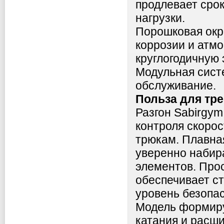
продлевает сро
нагрузки.
Порошковая окр
коррозии и атм
круглогодичную
Модульная сист
обслуживание.
Польза для тр
Разгон Sabirgy
контроля скорос
трюкам. Плавна
уверенно набир
элементов. Про
обеспечивает с
уровень безопа
Модель формиру
катания и расш