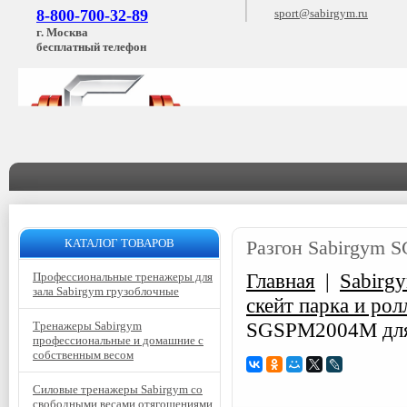
8-800-700-32-89
sport@sabirgym.ru
г. Москва
бесплатный телефон
КАТАЛОГ ТОВАРОВ
Разгон Sabirgym 
Главная
|
Sabirg
Профессиональные тренажеры для
зала Sabirgym грузоблочные
скейт парка и ро
SGSPM2004М для 
Тренажеры Sabirgym
профессиональные и домашние с
собственным весом
Силовые тренажеры Sabirgym со
свободными весами отягощениями