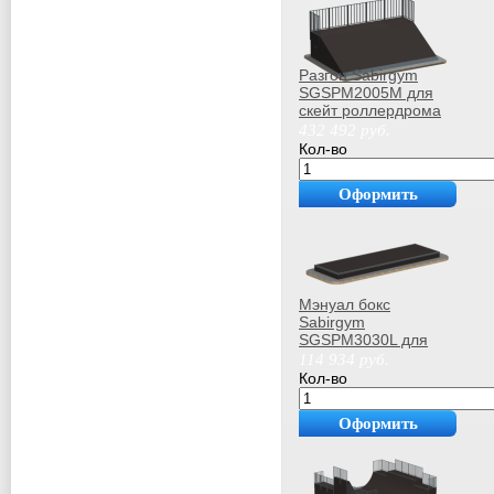
Разгон Sabirgym
SGSPM2005М для
скейт роллердрома
432 492
руб.
Кол-во
Оформить
покупку
Мэнуал бокс
Sabirgym
SGSPM3030L для
скейт-парка
114 934
руб.
роллердрома
Кол-во
Оформить
покупку