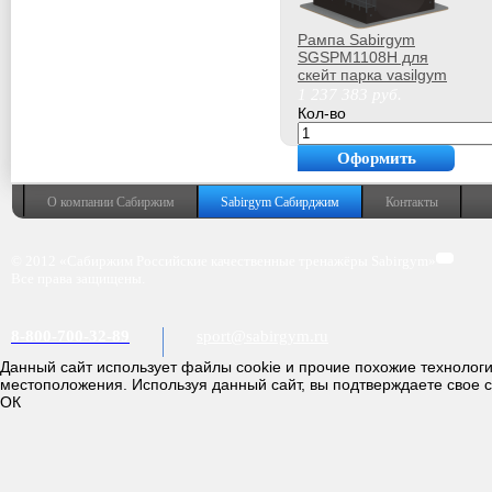
Рампа Sabirgym
SGSPM1108H для
скейт парка vasilgym
1 237 383
руб.
Кол-во
Оформить
покупку
О компании Сабиржим
Sabirgym Сабирджим
Контакты
© 2012 «Сабиржим Российские качественные тренажёры Sabirgym»
Все права защищены.
8-800-700-32-89
sport@sabirgym.ru
Данный сайт использует файлы cookie и прочие похожие технолог
местоположения. Используя данный сайт, вы подтверждаете свое 
ОК