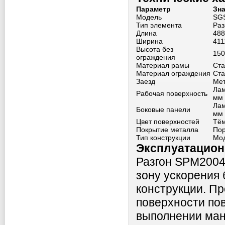
Параметр
Зн
Модель
SG
Тип элемента
Раз
Длина
488
Ширина
411
Высота без
150
ограждения
Материал рамы
Ста
Материал ограждения
Ста
Заезд
Мет
Лам
Рабочая поверхность
мм
Лам
Боковые панели
мм
Цвет поверхностей
Тём
Покрытие металла
Пор
Тип конструкции
Мо
Эксплуатацио
Разгон SPM2004
зону ускорения
конструкции. П
поверхности по
выполнении ман