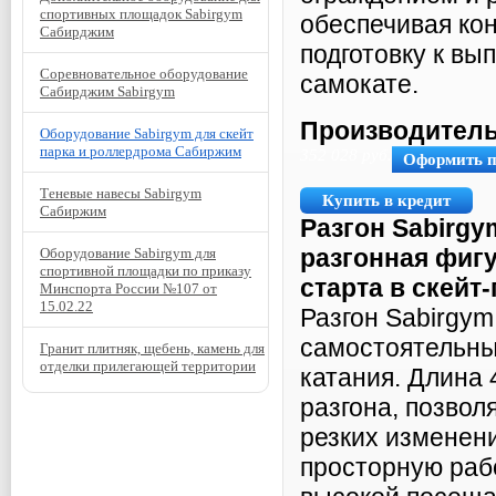
спортивных площадок Sabirgym
обеспечивая ко
Сабирджим
подготовку к вы
Соревновательное оборудование
самокате.
Сабирджим Sabirgym
Производитель
Оборудование Sabirgym для скейт
парка и роллердрома Сабиржим
352 028
руб.
Оформить 
Теневые навесы Sabirgym
Купить в кредит
Сабиржим
Разгон Sabirg
разгонная фиг
Оборудование Sabirgym для
спортивной площадки по приказу
старта в
скейт-
Минспорта России №107 от
15.02.22
Разгон Sabirgy
самостоятельны
Гранит плитняк, щебень, камень для
отделки прилегающей территории
катания. Длина
разгона, позвол
резких изменен
просторную раб