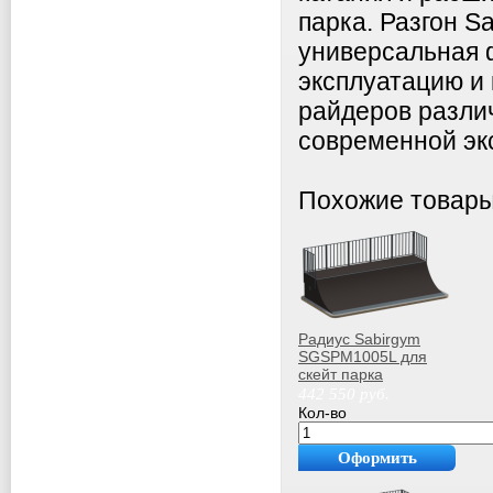
парка. Разгон 
универсальная 
эксплуатацию и
райдеров различ
современной эк
Похожие товар
Радиус Sabirgym
SGSPM1005L для
скейт парка
василжим
442 550
руб.
Кол-во
Оформить
покупку