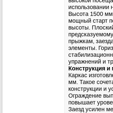
высокой посеща
использовании 
Высота 1500 мм
мощный старт п
высоты. Плоский
предсказуемому 
прыжкам, заезд
элементы. Гори
стабилизационн
упражнений и т
Конструкция и
Каркас изготовл
мм. Такое сочет
конструкции и у
Ограждение вып
повышает урове
Заезд усилен м