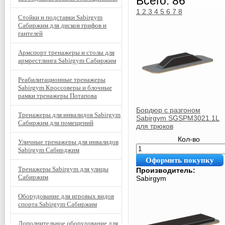
Всего: 86
1
2
3
4
5
6
7
8
Стойки и подставки Sabirgym
Сабиржим для дисков грифов и
гантелей
Армспорт тренажеры и столы для
армрестлинга Sabirgym Сабиржим
Реабилитационные тренажеры
Sabirgym Кроссоверы и блочные
рамки тренажеры Потапова
Бордюр с разгоном
Тренажеры для инвалидов Sabirgym
Sabirgym SGSPM3021.1L
Сабиржим для помещений
для трюков
105 657
руб.
Кол-во
Уличные тренажеры для инвалидов
Sabirgym Сабирджим
Оформить покупку
Тренажеры Sabirgym для улицы
Производитель:
Сабиржим
Sabirgym
Оборудование для игровых видов
спорта Sabirgym Сабиржим
Дополнительное оборудование для