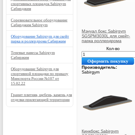
спортивных площадок Sabirgym
Сабирджим
Соревновательное оборудование
Сабирджим Sabirgym
Мэнуал бокс Sabirgym
SGSPM3030L для скейт-
Оборудование Sabirgym для скейт
парка роллердрома
парка и роллердрома Сабиржим
114 934
руб.
Кол-во
Теневые навесы Sabirgym
Сабиржим
Оформить покупку
Производитель:
Оборудование Sabirgym для
Sabirgym
спортивной площадки по приказу
Минспорта России №107 от
15.02.22
Гранит плитняк, щебень, камень для
отделки прилегающей территории
Кинкбокс Sabirgym