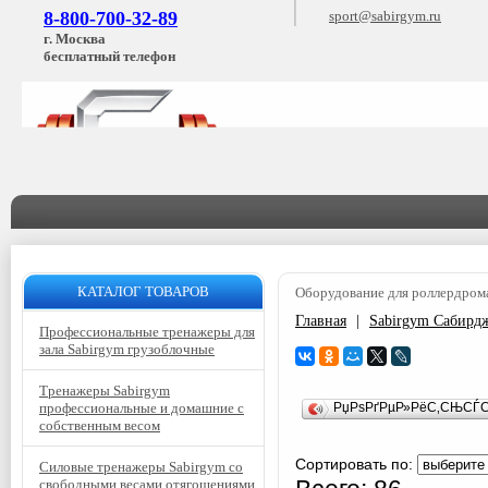
8-800-700-32-89
sport@sabirgym.ru
г. Москва
бесплатный телефон
КАТАЛОГ ТОВАРОВ
Оборудование для роллердром
Главная
|
Sabirgym Сабирд
Профессиональные тренажеры для
зала Sabirgym грузоблочные
Тренажеры Sabirgym
профессиональные и домашние с
РџРѕРґРµР»РёС‚СЊСЃ
собственным весом
Сортировать по:
Силовые тренажеры Sabirgym со
свободными весами отягощениями