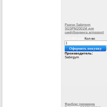
Разгон Sabirgym
SGSPM2001М для
скейтбординга armssport
145 889
руб.
Кол-во
Оформить покупку
Производитель:
Sabirgym
Фанбокс пирамида