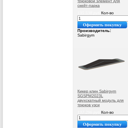
трюковой элемент для
скейт-парка
135 538
руб.
Кол-во
Оформить покупку
Производитель:
Sabirgym
Кикер клин Sabirgym
SGSPM2023L
двухскатный модуль для
трюков узси
137 296
руб.
Кол-во
Оформить покупку