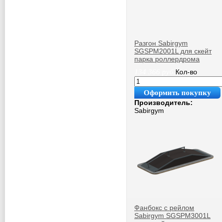
Разгон Sabirgym
SGSPM2001L для скейт
парка роллердрома
134 366
руб.
Кол-во
Оформить покупку
Производитель:
Sabirgym
Фанбокс с рейлом
Sabirgym SGSPM3001L