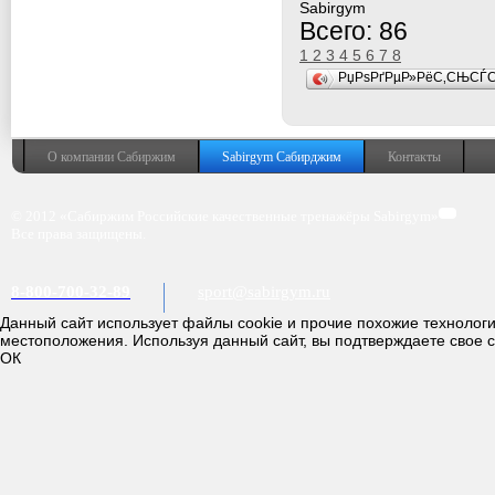
Sabirgym
Всего: 86
1
2
3
4
5
6
7
8
РџРѕРґРµР»РёС‚СЊСЃ
О компании Сабиржим
Sabirgym Сабирджим
Контакты
© 2012 «Сабиржим Российские качественные тренажёры Sabirgym»
Все права защищены.
8-800-700-32-89
sport@sabirgym.ru
Данный сайт использует файлы cookie и прочие похожие технолог
местоположения. Используя данный сайт, вы подтверждаете свое 
ОК