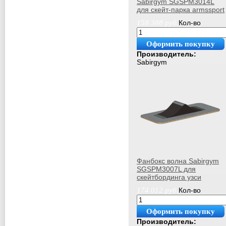
Sabirgym SGSPM3014L
для скейт-парка armssport
158 388
руб.
Кол-во
Оформить покупку
Производитель:
Sabirgym
Фанбокс волна Sabirgym
SGSPM3007L для
скейтбординга узси
174 012
руб.
Кол-во
Оформить покупку
Производитель: