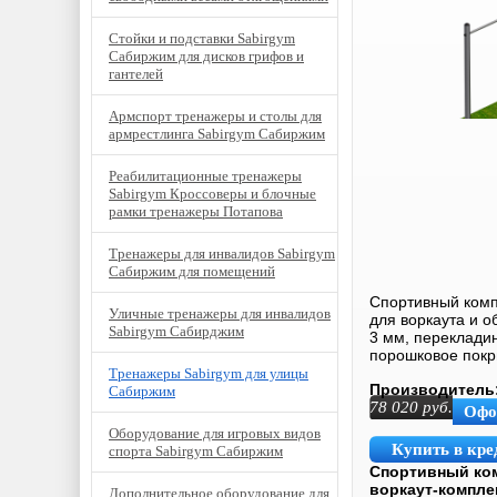
Стойки и подставки Sabirgym
Сабиржим для дисков грифов и
гантелей
Армспорт тренажеры и столы для
армрестлинга Sabirgym Сабиржим
Реабилитационные тренажеры
Sabirgym Кроссоверы и блочные
рамки тренажеры Потапова
Тренажеры для инвалидов Sabirgym
Сабиржим для помещений
Спортивный ком
Уличные тренажеры для инвалидов
для воркаута и 
Sabirgym Сабирджим
3 мм, переклади
порошковое покр
Тренажеры Sabirgym для улицы
Производитель
Сабиржим
78 020
руб.
Офо
Оборудование для игровых видов
Купить в кре
спорта Sabirgym Сабиржим
Спортивный ко
воркаут-компле
Дополнительное оборудование для