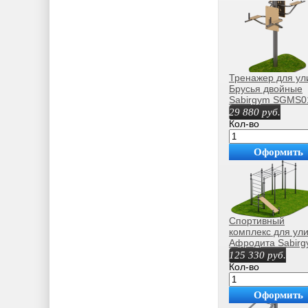
Тренажер для ул
Брусья двойные
Sabirgym SGMS0
29 880
руб.
Кол-во
Оформить
покупку
Спортивный
комплекс для ул
Афродита Sabir
SGWOK104 васи
125 330
руб.
Кол-во
Оформить