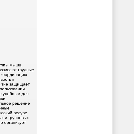
руппы мышц
азвивают грудные
 координацию.
вость к
рытие защищает
спользовании.
с удобным для
дки.
льное решение
очные
ысокий ресурс
ых и групповых
о организует