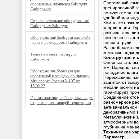
Спортивный ком
спортивных площадок Sabirgym
тренировочной з
Сабирджим
пользователя, т
удобной для инд
Соревновательное оборудование
Комплекс позвол
Сабирджим Sabirgym
координации. Ту
развиваются шир
Оборудование Sabirgym для скейт
позволяют выпол
парка и роллердрома Сабиржим
пояса и груди.
Разнообразие эл
комплекс подход
Теневые навесы Sabirgym
Конструкция и 
Сабиржим
Опорные столбы 
мм. Верхние час
Оборудование Sabirgym для
попадание влаги
спортивной площадки по приказу
Перекладины изг
Минспорта России №107 от
защитой от выкру
15.02.22
механическим на
гарантирует проч
Соединение стое
Гранит плитняк, щебень, камень для
равномерное рас
отделки прилегающей территории
антивандальном 
декоративными з
Металлические э
атмосферным воз
глубину не мене
Технические ха
Параметр