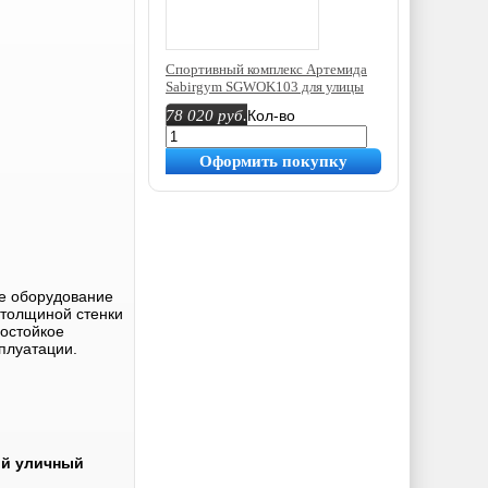
Спортивный комплекс Артемида
Sabirgym SGWOK103 для улицы
78 020
руб.
Кол-во
Оформить покупку
е оборудование
 толщиной стенки
остойкое
плуатации.
ый уличный