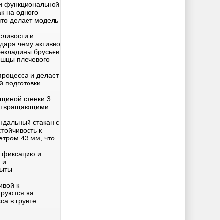
и функциональной
к на одного
что делает модель
сливости и
даря чему активно
екладины брусьев
ышцы плечевого
процесса и делает
 подготовки.
щиной стенки 3
едотвращающими
ндальный стакан с
тойчивость к
етром 43 мм, что
ю фиксацию и
 и
рыты
ивой к
ируются на
а в грунте.