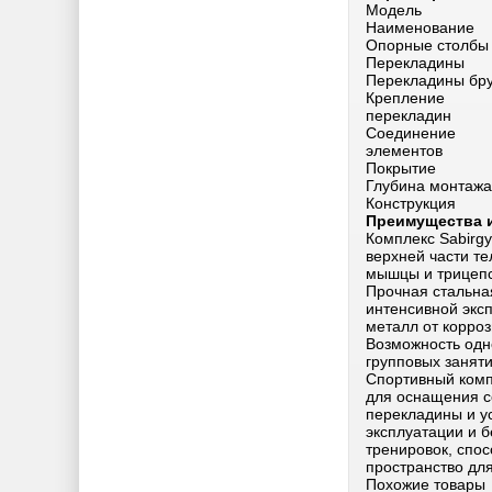
Модель
Наименование
Опорные столбы
Перекладины
Перекладины бр
Крепление
перекладин
Соединение
элементов
Покрытие
Глубина монтажа
Конструкция
Преимущества 
Комплекс Sabirg
верхней части те
мышцы и трицепс
Прочная стальна
интенсивной экс
металл от корро
Возможность одн
групповых занят
Спортивный ком
для оснащения с
перекладины и у
эксплуатации и 
тренировок, спо
пространство для
Похожие товары