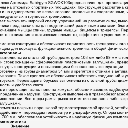
плекс Артемида Sabirgym SGWOK103предназначен для организаци
оны на открытых спортивных площадках. Конструкция рассчитана ка
ак и на одновременное использование несколькими спортсменами, 
ивидуальных и групповых тренировок.
яет выполнять широкий спектр упражнений на развитие силы, выно
рники предназначены для подтягиваний различными хватами, благо
очайшие мышцы спины, грудные мышцы, бицепсы и трицепсы. Пер
нять отжимания и статические элементы, эффективно укрепляя м
ементов конструкции обеспечивает вариативность тренировочного 
ящим для воркаута, функционального тренинга и общей физической
материалы
выполнены из стальной трубы диаметром 108 мм либо 89 мм с тол
ти стоек оснащены сферическими пластиковыми заглушками, пр
 внутрь конструкции и повышающими безопасность эксплуатации.
отовлены из трубы диаметром 34 мм и крепятся к стойкам в антива
чивания. Такое крепление обеспечивает жёсткость соединений и ус
грузкам. Перекладины брусьев выполнены из стальной трубы диам
ность и удобство хвата.
к и перекладин выполнено на хомутах, обеспечивающих надёжну
пределение нагрузки. Конструкция выполнена в травмобезопасном
исполнении. Все торцы рамы, рычагов и метизы запаяны либо зак
аглушками.
лементы покрыты порошковой термоотверждаемой краской, устойч
действиям, перепадам температур и ультрафиолету. Опоры монт
е 700 мм, обеспечивая устойчивость и надёжную фиксацию комплекс
рактеристики
Значение