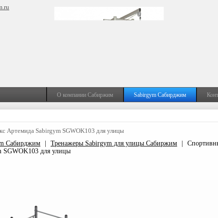
m.ru
О компании Сабиржим
Sabirgym Сабирджим
Кон
кс Артемида Sabirgym SGWOK103 для улицы
ym Сабирджим
|
Тренажеры Sabirgym для улицы Сабиржим
|
Спортивн
ym SGWOK103 для улицы