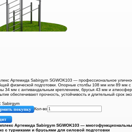
плекс Артемида Sabirgym SGWOK103 — профессиональное улично
общей физической подготовки. Опорные столбы 108 мм или 89 мм с
ны 34 мм с антивандальным креплением, брусья 43 мм и атмосфер
ытие обеспечивают прочность, устойчивость и длительный срок экс
:
Sabirgym
Кол-во
рмить покупку
дит
мплекс Артемида Sabirgym SGWOK103 — многофункциональн
кс с турниками и брусьями для силовой подготовки