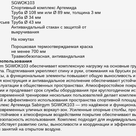
SGWOK103
Спортивный комплекс Артемида
Труба Ø 108 мм или Ø 89 мм, толщина 3 мм
Труба Ø 34 мм
усьев
Труба Ø 43 мм
Антивандальный стакан с защитой от
выкручивания
На хомутах
Порошковая термоотверждаемая краска
не менее 700 мм
Травмобезопасная, антивандальная
использования
ym SGWOK103 обеспечивает комплексную нагрузку на основные г
ла. Подтягивания укрепляют спину и руки, отжимания на брусьях р
ы, а функциональные элементы повышают общую выносливость и
я конструкция и антивандальное исполнение обеспечивают устойчи
плуатации в общественных пространствах. Атмосферостойкое пок
зии и продлевает срок службы оборудования при круглогодичном и
овременной тренировки нескольких пользователей делает комплек
ий и эффективного использования пространства спортивной площа
плекс Артемида Sabirgym SGWOK103 — это надёжное и функциона
овременных уличных воркаут-зон. Усиленные опорные столбы, пр
стойчивое к атмосферным воздействиям покрытие обеспечивают в
безопасность использования. Комплекс подходит для индивидуальн
собствует развитию силы, выносливости и координации и эффективн
 занятий на открытом воздухе.