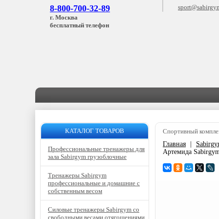
8-800-700-32-89
sport@sabirgy
г. Москва
бесплатный телефон
КАТАЛОГ ТОВАРОВ
Спортивный компле
Главная
|
Sabirg
Профессиональные тренажеры для
Артемида Sabirg
зала Sabirgym грузоблочные
Тренажеры Sabirgym
профессиональные и домашние с
собственным весом
Силовые тренажеры Sabirgym со
свободными весами отягощениями