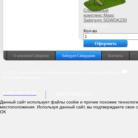
Спортивный
комплекс Марс
Sabirgym SGWOK230
уличный
190 402
руб.
Кол-во
Оформить
покупку
О компании Сабиржим
Sabirgym Сабирджим
Контакты
© 2012 «Сабиржим Российские качественные тренажёры Sabirgym»
Все права защищены.
8-800-700-32-89
sport@sabirgym.ru
Данный сайт использует файлы cookie и прочие похожие технолог
местоположения. Используя данный сайт, вы подтверждаете свое 
ОК