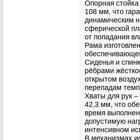
Опорная стойка
108 мм, что гар
динамическим н
сферической пл
от попадания вл
Рама изготовле
обеспечивающей
Сиденья и спинк
рёбрами жёсткос
открытом воздух
перепадам темп
Хваты для рук –
42,3 мм, что об
время выполнен
допустимую нагр
интенсивном ис
В механизмах и