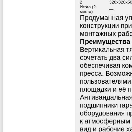
2
320x320x5
Итого (2
—
места)
Продуманная уп
конструкции пр
монтажных рабо
Преимущества 
Вертикальная т
сочетать два си
обеспечивая ком
пресса. Возмож
пользователями
площадки и её 
Антивандальная
подшипники гар
оборудования пр
к атмосферным 
вид и рабочие х