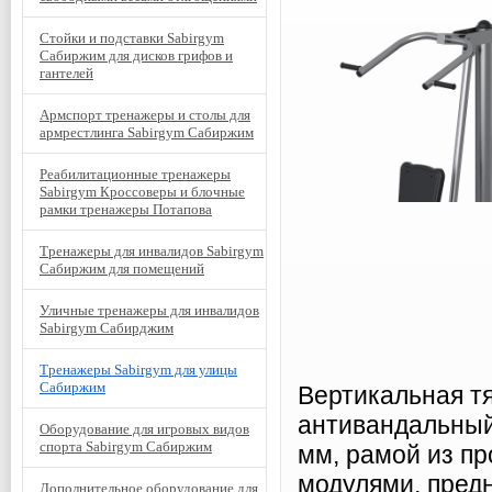
Стойки и подставки Sabirgym
Сабиржим для дисков грифов и
гантелей
Армспорт тренажеры и столы для
армрестлинга Sabirgym Сабиржим
Реабилитационные тренажеры
Sabirgym Кроссоверы и блочные
рамки тренажеры Потапова
Тренажеры для инвалидов Sabirgym
Сабиржим для помещений
Уличные тренажеры для инвалидов
Sabirgym Сабирджим
Тренажеры Sabirgym для улицы
Сабиржим
Вертикальная т
антивандальный
Оборудование для игровых видов
спорта Sabirgym Сабиржим
мм, рамой из п
модулями, пред
Дополнительное оборудование для