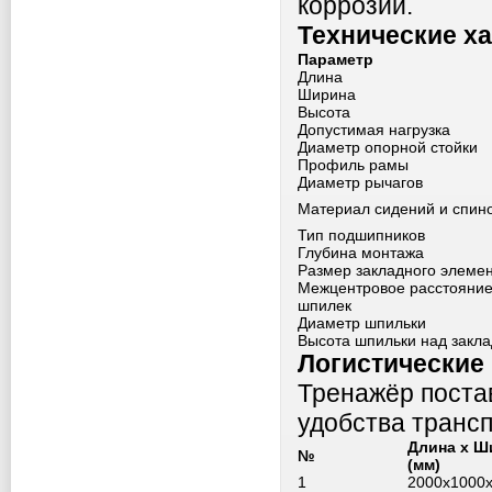
коррозии.
Технические х
Параметр
Длина
Ширина
Высота
Допустимая нагрузка
Диаметр опорной стойки
Профиль рамы
Диаметр рычагов
Материал сидений и спин
Тип подшипников
Глубина монтажа
Размер закладного элеме
Межцентровое расстояни
шпилек
Диаметр шпильки
Высота шпильки над закл
Логистические
Тренажёр постав
удобства трансп
Длина x Ш
№
(мм)
1
2000x1000