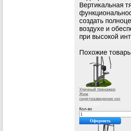
Вертикальная т
функциональнос
создать полноц
воздухе и обес
при высокой ин
Похожие товар
Уличный тренажер
Жим
сидя+разведение ног
Sabirgym SGMS079.2
49 053
руб.
swat
Кол-во
Оформить
покупку