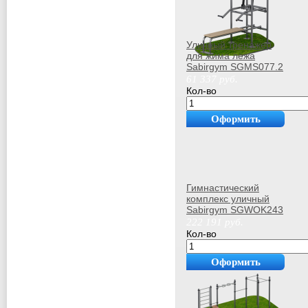
Уличный тренажер
для жима лежа
Sabirgym SGMS077.2
61 337
руб.
Кол-во
Оформить
покупку
Гимнастический
комплекс уличный
Sabirgym SGWOK243
василжим
222 191
руб.
Кол-во
Оформить
покупку