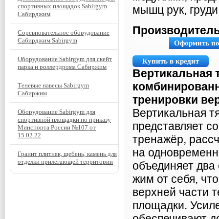
спортивных площадок Sabirgym
мышц рук, груди
Сабирджим
Производитель
Соревновательное оборудование
Сабирджим Sabirgym
54 531
руб.
Оформить п
Оборудование Sabirgym для скейт
Купить в кредит
парка и роллердрома Сабиржим
Вертикальная т
комбинированн
Теневые навесы Sabirgym
Сабиржим
тренировки вер
Вертикальная т
Оборудование Sabirgym для
спортивной площадки по приказу
представляет с
Минспорта России №107 от
15.02.22
тренажёр, рассч
на одновременны
Гранит плитняк, щебень, камень для
отделки прилегающей территории
объединяет два 
жим от себя, ч
верхней части т
площадки. Усил
обеспечивают д