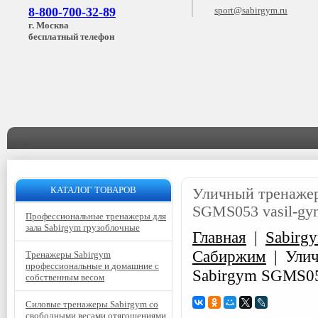
8-800-700-32-89
sport@sabirgym.ru
г. Москва
бесплатный телефон
КАТАЛОГ ТОВАРОВ
Уличный тренажер
SGMS053 vasil-gy
Профессиональные тренажеры для
зала Sabirgym грузоблочные
Главная
|
Sabirg
Сабиржим
|
Улич
Тренажеры Sabirgym
профессиональные и домашние с
Sabirgym SGMS05
собственным весом
Силовые тренажеры Sabirgym со
свободными весами отягощениями