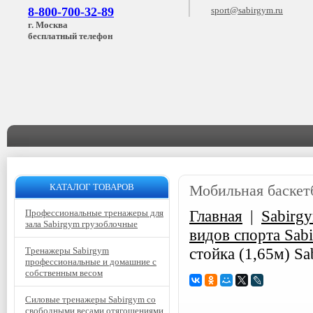
8-800-700-32-89
sport@sabirgym.ru
г. Москва
бесплатный телефон
КАТАЛОГ ТОВАРОВ
Мобильная баскет
Главная
|
Sabirg
Профессиональные тренажеры для
зала Sabirgym грузоблочные
видов спорта Sa
стойка (1,65м) S
Тренажеры Sabirgym
профессиональные и домашние с
собственным весом
Силовые тренажеры Sabirgym со
свободными весами отягощениями