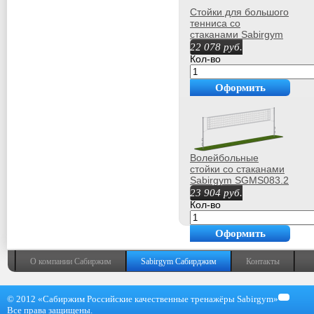
Стойки для большого
тенниса со
стаканами Sabirgym
SGMS083.3 с сеткой
22 078
руб.
армспорт
Кол-во
Оформить
покупку
Волейбольные
стойки со стаканами
Sabirgym SGMS083.2
black step
23 904
руб.
Кол-во
Оформить
покупку
О компании Сабиржим
Sabirgym Сабирджим
Контакты
© 2012 «Сабиржим Российские качественные тренажёры Sabirgym»
Все права защищены.