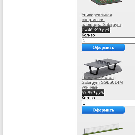
Универсальная
спортивная
площадка Sabirgym
SGMSPLAY400
1 446 690
руб.
армспорт
Кол-во
Оформить
покупку
Теннисный стол
Sabirgym SGLS014М
уличный
антивандальный
53 950
руб.
всепогодный 2745 х
Кол-во
215 х 1525 мм vasil
Оформить
покупку