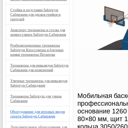
Стойки и подставки Sabirgym
Сабиржим для дисков грифов и
гантелей
Армспорт тренажеры и столы для
армрестлинга Sabirgym Сабиржим
Реабилитационные тренажеры
Sabirgym Кроссоверы и блочные
рамки тренажеры Потапова
Тренажеры для инвалидов Sabirgym
Сабиржим для помещений
Уличные тренажеры для инвалидов
Sabirgym Сабирджим
Мобильная баск
Тренажеры Sabirgym для улицы
Сабиржим
профессиональн
основание 1260
Оборудование для игровых видов
спорта Sabirgym Сабиржим
80×80 мм, щит 1
кольца 3050/26
Дополнительное оборудование для