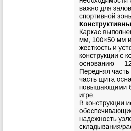
необходимости 
важно для зало
спортивной зон
Конструктивны
Каркас выполне
мм, 100×50 мм и
жесткость и уст
конструкции с к
основанию — 12
Передняя часть 
часть щита осн
повышающими бе
игре.
В конструкции 
обеспечивающие
надежность узл
складывания/ра