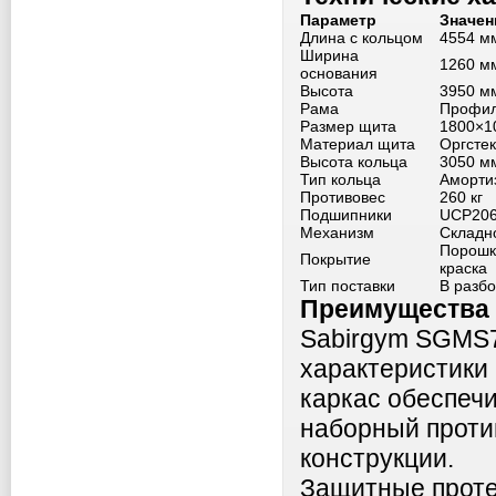
Параметр
Значен
Длина с кольцом
4554 м
Ширина
1260 м
основания
Высота
3950 м
Рама
Профил
Размер щита
1800×1
Материал щита
Оргсте
Высота кольца
3050 м
Тип кольца
Аморти
Противовес
260 кг
Подшипники
UCP20
Механизм
Складно
Порошк
Покрытие
краска
Тип поставки
В разб
Преимущества 
Sabirgym SGMS7
характеристики
каркас обеспечи
наборный против
конструкции.
Защитные проте