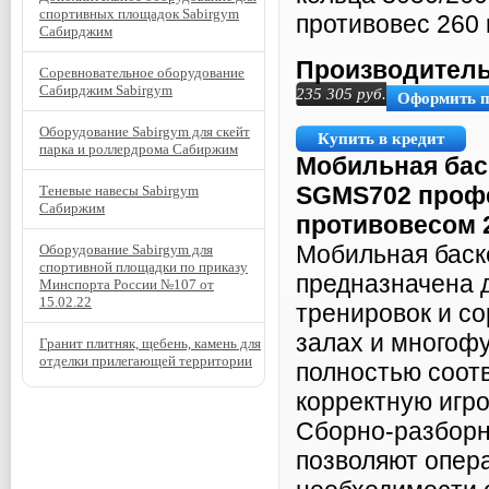
спортивных площадок Sabirgym
противовес 260 
Сабирджим
Производитель
Соревновательное оборудование
Сабирджим Sabirgym
235 305
руб.
Оформить 
Оборудование Sabirgym для скейт
Купить в кредит
парка и роллердрома Сабиржим
Мобильная баск
SGMS702 профе
Теневые навесы Sabirgym
Сабиржим
противовесом 2
Мобильная баск
Оборудование Sabirgym для
спортивной площадки по приказу
предназначена 
Минспорта России №107 от
15.02.22
тренировок и со
залах и многоф
Гранит плитняк, щебень, камень для
отделки прилегающей территории
полностью соот
корректную игр
Сборно-разборн
позволяют опера