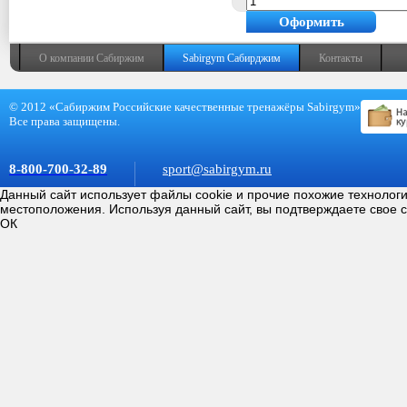
Оформить
покупку
О компании Сабиржим
Sabirgym Сабирджим
Контакты
© 2012 «Сабиржим Российские качественные тренажёры Sabirgym»
Все права защищены.
8-800-700-32-89
sport@sabirgym.ru
Данный сайт использует файлы cookie и прочие похожие технолог
местоположения. Используя данный сайт, вы подтверждаете свое 
ОК