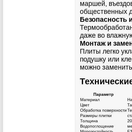
маршей, въездов
общественных д
Безопасность 
Термообработан
даже во влажную
Монтаж и заме
Плиты легко ук
подушку или кл
можно заменить
Технически
Параметр
Материал
На
Цвет
Та
Обработка поверхности
Те
Размеры плитки
ст
Толщина
20
Водопоглощение
ме
Морозостойкость
F3