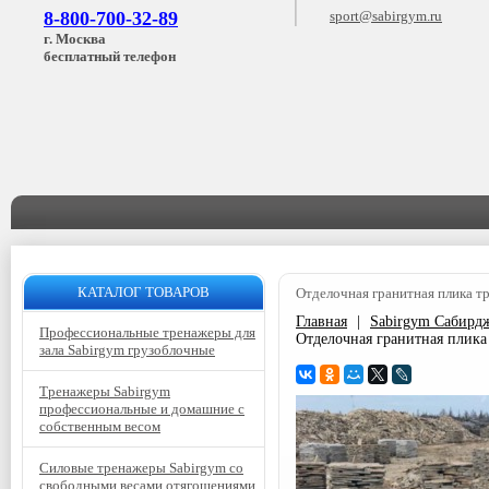
8-800-700-32-89
sport@sabirgym.ru
г. Москва
бесплатный телефон
КАТАЛОГ ТОВАРОВ
Отделочная гранитная плика т
Главная
|
Sabirgym Сабирд
Профессиональные тренажеры для
Отделочная гранитная плика
зала Sabirgym грузоблочные
Тренажеры Sabirgym
профессиональные и домашние с
собственным весом
Силовые тренажеры Sabirgym со
свободными весами отягощениями