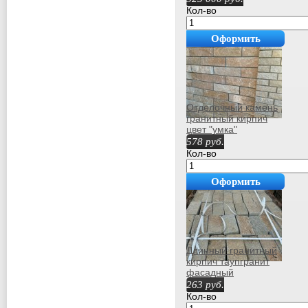
Кол-во
Оформить
покупку
Отделочный камень
гранитный кирпич
цвет "умка"
578
руб.
Кол-во
Оформить
покупку
Длинный гранитный
кирпич таупгранит
фасадный
263
руб.
Кол-во