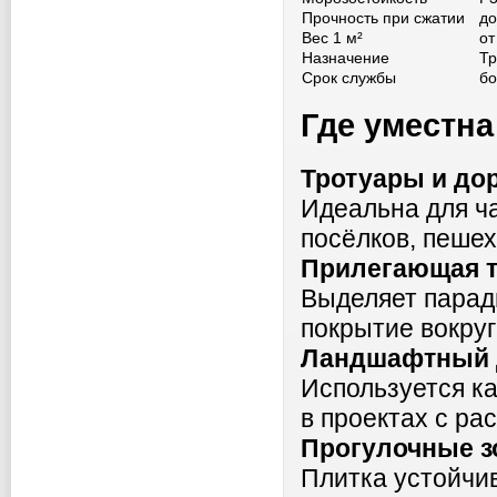
Прочность при сжатии
до
Вес 1 м²
от
Назначение
Тр
Срок службы
бо
Где уместна
Тротуары и до
Идеальна для ча
посёлков, пешех
Прилегающая т
Выделяет парад
покрытие вокруг
Ландшафтный 
Используется к
в проектах с ра
Прогулочные з
Плитка устойчи