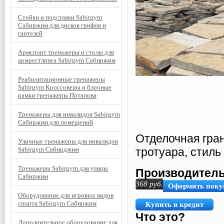
Стойки и подставки Sabirgym
Сабиржим для дисков грифов и
гантелей
Армспорт тренажеры и столы для
армрестлинга Sabirgym Сабиржим
Реабилитационные тренажеры
Sabirgym Кроссоверы и блочные
рамки тренажеры Потапова
Тренажеры для инвалидов Sabirgym
Сабиржим для помещений
Отделочная гран
Уличные тренажеры для инвалидов
Sabirgym Сабирджим
тротуара, стиль
Тренажеры Sabirgym для улицы
Производитель
Сабиржим
368
руб.
Оформить поку
Оборудование для игровых видов
спорта Sabirgym Сабиржим
Купить в кредит
Что это?
Дополнительное оборудование для