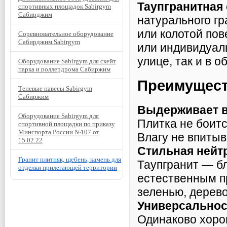
Таупгранитная
спортивных площадок Sabirgym
Сабирджим
натурального г
или колотой пов
Соревновательное оборудование
Сабирджим Sabirgym
или индивидуаль
улице, так и в 
Оборудование Sabirgym для скейт
парка и роллердрома Сабиржим
Преимуществ
Теневые навесы Sabirgym
Сабиржим
Выдерживает 
Оборудование Sabirgym для
Плитка не боитс
спортивной площадки по приказу
Минспорта России №107 от
Влагу не впитыва
15.02.22
Стильная нейт
Гранит плитняк, щебень, камень для
Таупгранит — б
отделки прилегающей территории
естественным п
зеленью, дерево
Универсальнос
Одинаково хоро