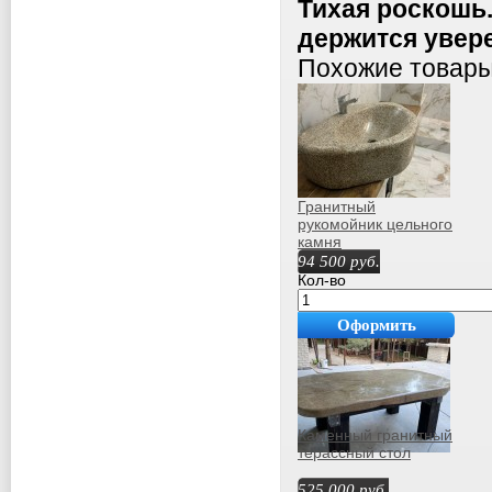
Тихая роскошь.
держится увер
Похожие товар
Гранитный
рукомойник цельного
камня
94 500
руб.
Кол-во
Оформить
покупку
Каменный гранитный
терассный стол
525 000
руб.