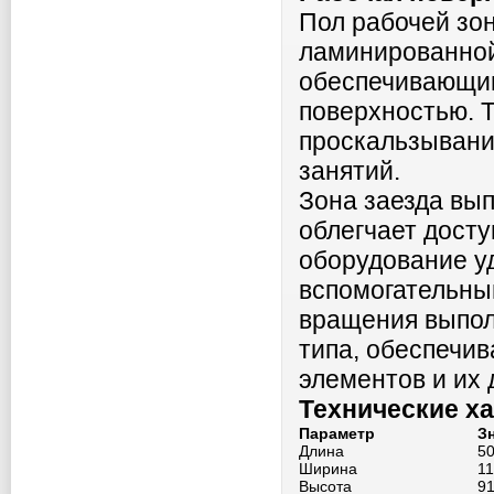
Пол рабочей зо
ламинированной
обеспечивающим
поверхностью. 
проскальзывани
занятий.
Зона заезда вып
облегчает досту
оборудование у
вспомогательны
вращения выпол
типа, обеспечи
элементов и их 
Технические х
Параметр
З
Длина
5
Ширина
1
Высота
9