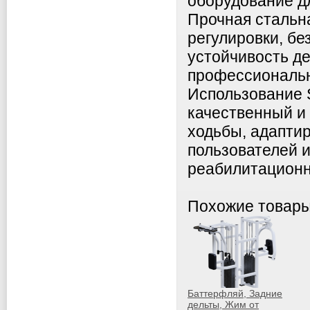
оборудование д
Прочная стальн
регулировки, бе
устойчивость д
профессиональн
Использование 
качественный и
ходьбы, адапти
пользователей 
реабилитационн
Похожие товар
Баттерфляй, Задние
дельты, Жим от