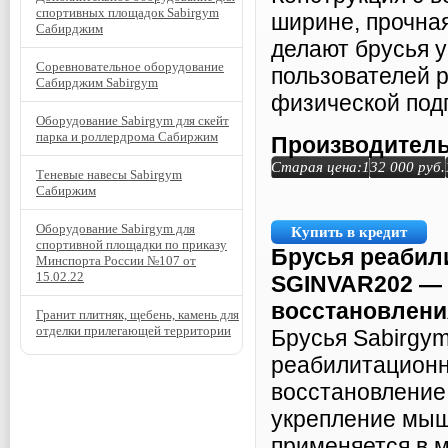
спортивных площадок Sabirgym
ширине, прочная
Сабирджим
делают брусья 
Соревновательное оборудование
пользователей 
Сабирджим Sabirgym
физической подг
Оборудование Sabirgym для скейт
парка и роллердрома Сабиржим
Производитель
Старая цена:
132 000
руб.
Теневые навесы Sabirgym
Сабиржим
Оборудование Sabirgym для
Купить в кредит
спортивной площадки по приказу
Брусья реабил
Минспорта России №107 от
15.02.22
SGINVAR202 — 
восстановлени
Гранит плитняк, щебень, камень для
отделки прилегающей территории
Брусья Sabirgy
реабилитационн
восстановление
укрепление мыш
применяется в 