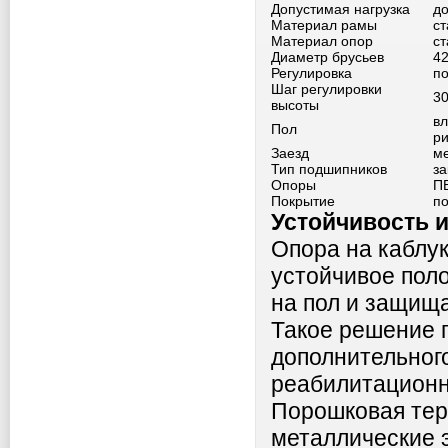
Допустимая нагрузка
до
Материал рамы
с
Материал опор
с
Диаметр брусьев
42
Регулировка
по
Шаг регулировки
3
высоты
в
Пол
р
Заезд
ме
Тип подшипников
з
Опоры
ПВ
Покрытие
п
Устойчивость 
Опора на каблу
устойчивое пол
на пол и защищ
Такое решение 
дополнительного
реабилитационн
Порошковая тер
металлические 