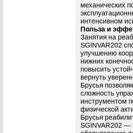
механических п
эксплуатационн
интенсивном ис
Польза и эффе
Занятия на реа
SGINVAR202 спо
улучшению коор
нижних конечно
повысить устойч
вернуть уверен
Брусья позволяю
сложность упра
инструментом п
физической акт
Брусья реабили
SGINVAR202 — э