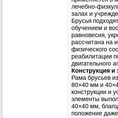
лечебно-физкул
залах и учрежд
Брусья подходя
обучением и во
равновесия, укр
рассчитана на 
физического сос
реабилитации п
двигательного а
Конструкция и
Рама брусьев и
80×40 мм и 40×4
конструкции и у
элементы выпол
40×40 мм, благ
положение даже 