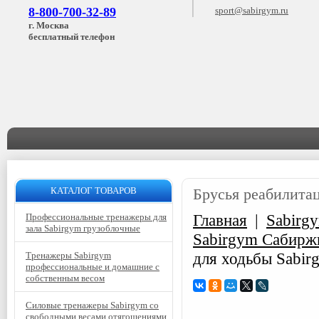
8-800-700-32-89
sport@sabirgym.ru
г. Москва
бесплатный телефон
КАТАЛОГ ТОВАРОВ
Брусья реабилита
Главная
|
Sabirg
Профессиональные тренажеры для
зала Sabirgym грузоблочные
Sabirgym Сабирж
для ходьбы Sabi
Тренажеры Sabirgym
профессиональные и домашние с
собственным весом
Силовые тренажеры Sabirgym со
свободными весами отягощениями