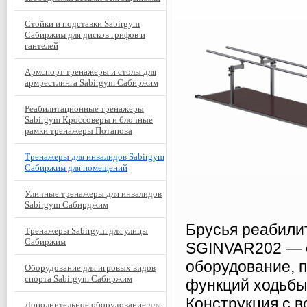
Стойки и подставки Sabirgym
Сабиржим для дисков грифов и
гантелей
Армспорт тренажеры и столы для
армрестлинга Sabirgym Сабиржим
Реабилитационные тренажеры
Sabirgym Кроссоверы и блочные
рамки тренажеры Потапова
Тренажеры для инвалидов Sabirgym
Сабиржим для помещений
Уличные тренажеры для инвалидов
Sabirgym Сабирджим
Брусья реабили
Тренажеры Sabirgym для улицы
Сабиржим
SGINVAR202 — 
оборудование, 
Оборудование для игровых видов
спорта Sabirgym Сабиржим
функций ходьбы
Конструкция с в
Дополнительное оборудование для