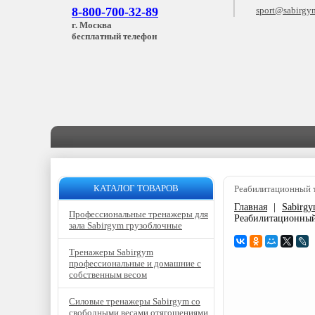
8-800-700-32-89
sport@sabirgy
г. Москва
бесплатный телефон
КАТАЛОГ ТОВАРОВ
Реабилитационный т
Главная
|
Sabirg
Профессиональные тренажеры для
Реабилитационный 
зала Sabirgym грузоблочные
Тренажеры Sabirgym
профессиональные и домашние с
собственным весом
Силовые тренажеры Sabirgym со
свободными весами отягощениями