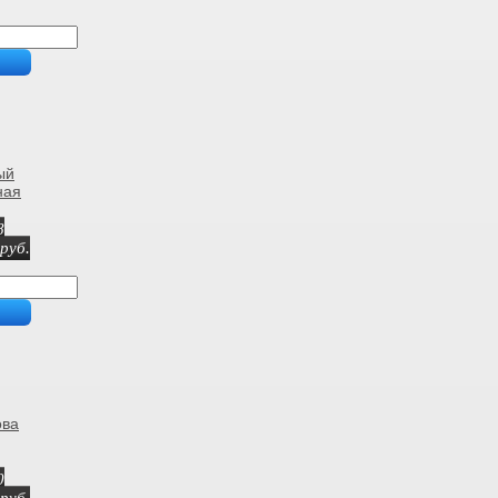
ый
ная
8
руб.
ова
0