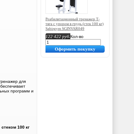
Реабилитационный тренажер Т-
тяга с упором в грудь (стек 100 кг)
Sabirgym SGINVAR049
122 422
руб.
Кол-во
Оформить покупку
тренажер для
обеспечивает
льных программ и
стеком 100 кг