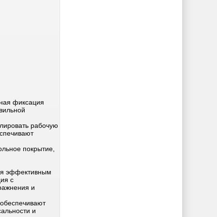
ьная фиксация
авильной
улировать рабочую
еспечивают
ольное покрытие,
тся эффективным
ия с
ражнения и
 обеспечивают
сальности и