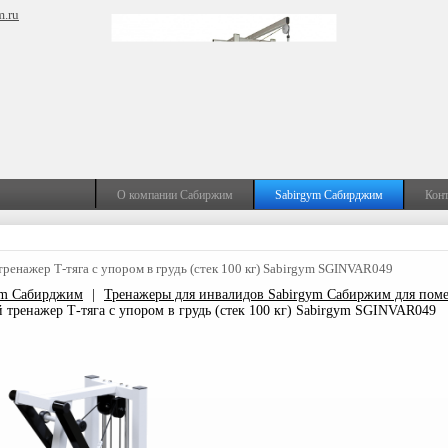
m.ru
О компании Сабиржим
Sabirgym Сабирджим
Кон
ренажер Т-тяга с упором в грудь (стек 100 кг) Sabirgym SGINVAR049
ym Сабирджим
|
Тренажеры для инвалидов Sabirgym Сабиржим для пом
тренажер Т-тяга с упором в грудь (стек 100 кг) Sabirgym SGINVAR049