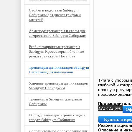
Стойки и подставки Sabirgym
Сабиржим для дисков грифов и
гантелей
Армспорт тренажеры и столы для
армрестлинга Sabirgym Сабиржим
Реабилитационные тренажеры
Sabirgym Кроссоверы и блочные
рамки тренажеры Потапова
Тренажеры для инвалидов Sabirgym
Сабиржим для помещений
Т-тяга с упором
Уличные тренажеры для инвалидов
глубокой и конт
Sabirgym Сабирджим
плавную регулир
профессионально
Тренажеры Sabirgym для улицы
Производитель
Сабиржим
122 422
руб.
Оф
Оборудование для игровых видов
Купить в кре
спорта Sabirgym Сабиржим
Реабилитационн
Описание и наз
Дополнительное оборудование для