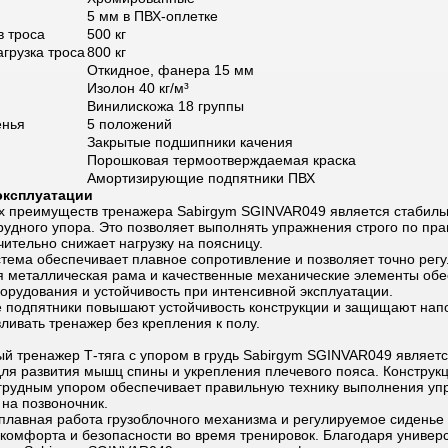
5 мм в ПВХ-оплетке
в троса
500 кг
грузка троса
800 кг
Откидное, фанера 15 мм
Изолон 40 кг/м³
Винилискожа 18 группы
енья
5 положений
Закрытые подшипники качения
Порошковая термоотверждаемая краска
Амортизирующие подпятники ПВХ
эксплуатации
х преимуществ тренажера Sabirgym SGINVAR049 является стабил
грудного упора. Это позволяет выполнять упражнения строго по пр
чительно снижает нагрузку на поясницу.
стема обеспечивает плавное сопротивление и позволяет точно рег
ая металлическая рама и качественные механические элементы об
орудования и устойчивость при интенсивной эксплуатации.
подпятники повышают устойчивость конструкции и защищают нап
ливать тренажер без крепления к полу.
й тренажер Т-тяга с упором в грудь Sabirgym SGINVAR049 являе
ля развития мышц спины и укрепления плечевого пояса. Конструкц
рудным упором обеспечивает правильную технику выполнения уп
 на позвоночник.
плавная работа грузоблочного механизма и регулируемое сиденье
 комфорта и безопасности во время тренировок. Благодаря универ