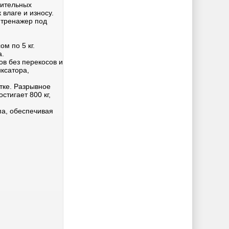
лительных
 влаге и износу.
 тренажер под
м по 5 кг.
а.
в без перекосов и
ксатора,
тке. Разрывное
стигает 800 кг,
па, обеспечивая