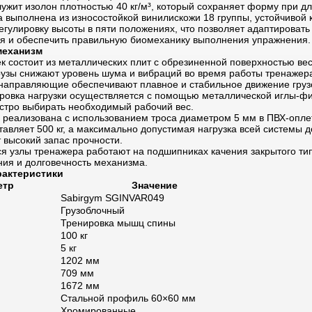
ужит изолон плотностью 40 кг/м³, который сохраняет форму при д
а выполнена из износостойкой винилискожи 18 группы, устойчивой к
егулировку высоты в пяти положениях, что позволяет адаптировать
ля и обеспечить правильную биомеханику выполнения упражнения.
механизм
к состоит из металлических плит с обрезиненной поверхностью весо
узы снижают уровень шума и вибраций во время работы тренажер
аправляющие обеспечивают плавное и стабильное движение грузо
ировка нагрузки осуществляется с помощью металлической иглы-фи
тро выбирать необходимый рабочий вес.
 реализована с использованием троса диаметром 5 мм в ПВХ-опле
тавляет 500 кг, а максимально допустимая нагрузка всей системы до
 высокий запас прочности.
 узлы тренажера работают на подшипниках качения закрытого ти
ния и долговечность механизма.
рактеристики
етр
Значение
Sabirgym SGINVAR049
Грузоблочный
Тренировка мышц спины
100 кг
5 кг
1202 мм
709 мм
1672 мм
Стальной профиль 60×60 мм
Хромированные