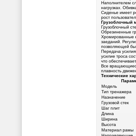
Наполнителем сл
нагрузках. Обивк
Сиденье имеет р
рост пользовате
Грузоблочный 
Грузоблочный сте
Обрезиненные гр
Хромированные н
заеданий. Регул
позволяющей быс
Передача усилия
усилие троса сос
что обеспечивает
Все вращающиеся
плавность движе
Технические ха
Парам
Модель
Тип тренажера
Назначение
Грузовой стек
Шаг плит
Длина
Ширина
Высота
Материал рамы
Направляющие