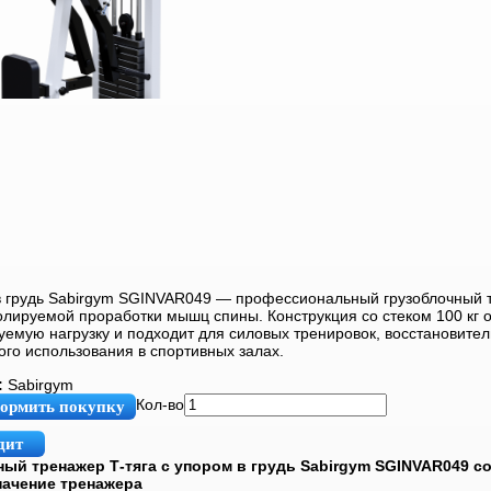
 в грудь Sabirgym SGINVAR049 — профессиональный грузоблочный 
ролируемой проработки мышц спины. Конструкция со стеком 100 кг 
уемую нагрузку и подходит для силовых тренировок, восстановите
го использования в спортивных залах.
:
Sabirgym
Кол-во
ормить покупку
дит
ый тренажер Т-тяга с упором в грудь Sabirgym SGINVAR049 со 
начение тренажера