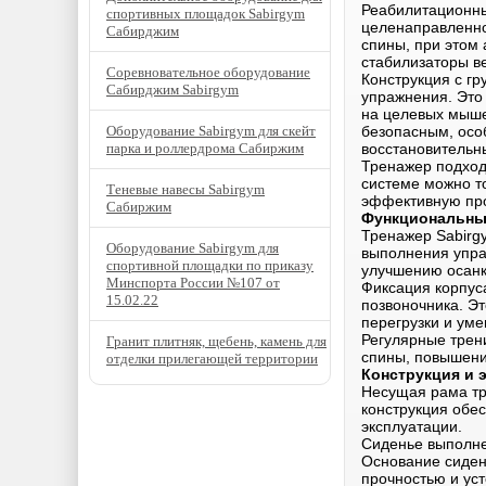
Реабилитационны
спортивных площадок Sabirgym
целенаправленно
Сабирджим
спины, при этом
стабилизаторы в
Соревновательное оборудование
Конструкция с г
Сабирджим Sabirgym
упражнения. Это
на целевых мыше
Оборудование Sabirgym для скейт
безопасным, осо
парка и роллердрома Сабиржим
восстановительн
Тренажер подход
системе можно т
Теневые навесы Sabirgym
эффективную про
Сабиржим
Функциональны
Тренажер Sabirg
Оборудование Sabirgym для
выполнения упра
спортивной площадки по приказу
улучшению осанк
Минспорта России №107 от
Фиксация корпуса
15.02.22
позвоночника. Эт
перегрузки и уме
Регулярные трен
Гранит плитняк, щебень, камень для
спины, повышени
отделки прилегающей территории
Конструкция и 
Несущая рама тр
конструкция обе
эксплуатации.
Сиденье выполнен
Основание сиден
прочностью и ус