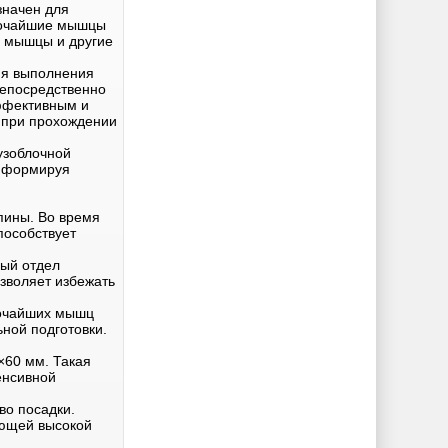
значен для
рочайшие мышцы
е мышцы и другие
мя выполнения
непосредственно
ффективным и
 при прохождении
узоблочной
, формируя
пины. Во время
пособствует
ный отдел
озволяет избежать
рочайших мышц
ной подготовки.
×60 мм. Такая
енсивной
во посадки.
ающей высокой