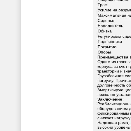
Трос
Усилие на разры
Максимальная на
Сиденье
Наполнитель
Обивка
Регулировка сид
Подшипники
Покрытие
Опоры
Преимущества 
Одним из главны
корпуса за счет 
траектории и зна
Грузоблочная си
нагрузку. Прочн
долговечность об
Амортизирующие 
позволяя устанав
Заключение
Реабилитационны
оборудованием д
фиксированным г
снижает нагрузку
Надежная рама, 
высокий уровень