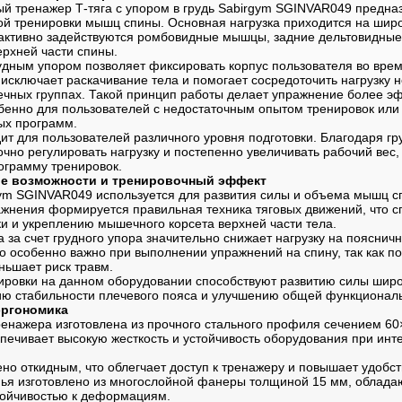
й тренажер Т-тяга с упором в грудь Sabirgym SGINVAR049 предна
й тренировки мышц спины. Основная нагрузка приходится на ши
 активно задействуются ромбовидные мышцы, задние дельтовидны
ерхней части спины.
рудным упором позволяет фиксировать корпус пользователя во вре
 исключает раскачивание тела и помогает сосредоточить нагрузку 
чных группах. Такой принцип работы делает упражнение более э
бенно для пользователей с недостаточным опытом тренировок или
ых программ.
ит для пользователей различного уровня подготовки. Благодаря гр
очно регулировать нагрузку и постепенно увеличивать рабочий вес
грамму тренировок.
е возможности и тренировочный эффект
ym SGINVAR049 используется для развития силы и объема мышц с
жнения формируется правильная техника тяговых движений, что с
и и укреплению мышечного корсета верхней части тела.
 за счет грудного упора значительно снижает нагрузку на пояснич
о особенно важно при выполнении упражнений на спину, так как п
ньшает риск травм.
ировки на данном оборудовании способствуют развитию силы ши
ю стабильности плечевого пояса и улучшению общей функциональ
эргономика
енажера изготовлена из прочного стального профиля сечением 60
спечивает высокую жесткость и устойчивость оборудования при инт
о откидным, что облегчает доступ к тренажеру и повышает удобст
ья изготовлено из многослойной фанеры толщиной 15 мм, облад
тойчивостью к деформациям.