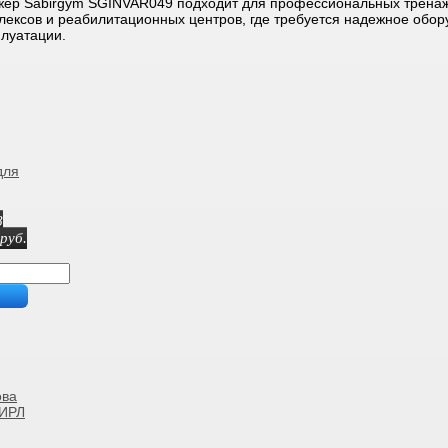
жер Sabirgym SGINVAR049 подходит для профессиональных тренаж
лексов и реабилитационных центров, где требуется надежное обор
плуатации.
для
8
руб.
ова
ИРЛ
ый