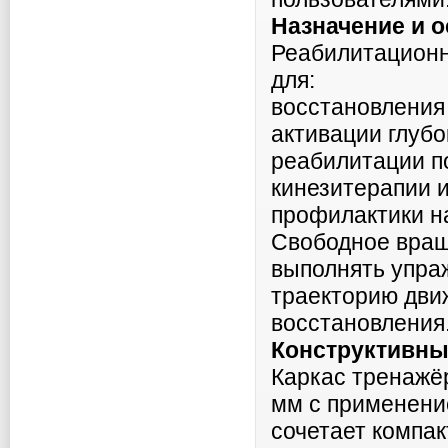
Назначение и 
Реабилитационн
для:
восстановления
активации глуб
реабилитации п
кинезитерапии 
профилактики н
Свободное вращ
выполнять упра
траекторию дви
восстановления
Конструктивны
Каркас тренажёр
мм с применени
сочетает компак