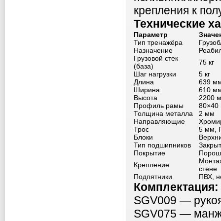
крепления к пол
Технические х
Параметр
Значе
Тип тренажёра
Грузо
Назначение
Реабил
Грузовой стек
75 кг
(база)
Шаг нагрузки
5 кг
Длина
639 м
Ширина
610 м
Высота
2200 
Профиль рамы
80×40
Толщина металла
2 мм
Направляющие
Хроми
Трос
5 мм, 
Блоки
Верхни
Тип подшипников
Закры
Покрытие
Порош
Монтаж
Крепление
стене
Подпятники
ПВХ, н
Комплектация:
SGV009 — рукоят
SGV075 — манжет