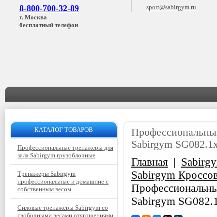
8-800-700-32-89
sport@sabirgym.ru
г. Москва
бесплатный телефон
КАТАЛОГ ТОВАРОВ
Профессиональный
Sabirgym SG082.1х7
Профессиональные тренажеры для
зала Sabirgym грузоблочные
Главная
|
Sabirg
Sabirgym Кроссо
Тренажеры Sabirgym
профессиональные и домашние с
Профессиональны
собственным весом
Sabirgym SG082.1х
Силовые тренажеры Sabirgym со
свободными весами отягощениями