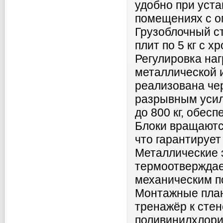
удобно при уст
помещениях с о
Грузоблочный с
плит по 5 кг с
Регулировка на
металлической 
реализована че
разрывным усил
до 800 кг, обес
Блоки вращаютс
что гарантирует
Металлические
термоотверждаем
механическим п
Монтажные план
тренажёр к сте
поливинилхлори