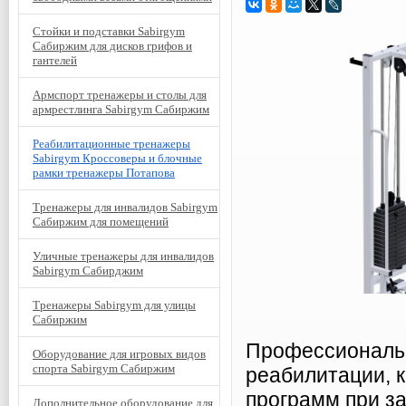
Стойки и подставки Sabirgym
Сабиржим для дисков грифов и
гантелей
Армспорт тренажеры и столы для
армрестлинга Sabirgym Сабиржим
Реабилитационные тренажеры
Sabirgym Кроссоверы и блочные
рамки тренажеры Потапова
Тренажеры для инвалидов Sabirgym
Сабиржим для помещений
Уличные тренажеры для инвалидов
Sabirgym Сабирджим
Тренажеры Sabirgym для улицы
Сабиржим
Профессиональ
Оборудование для игровых видов
спорта Sabirgym Сабиржим
реабилитации, 
программ при за
Дополнительное оборудование для