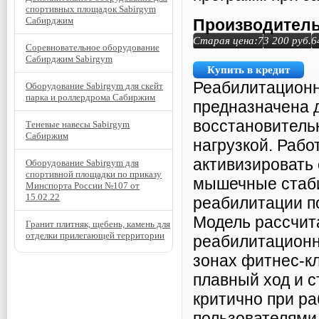
спортивных площадок Sabirgym
Сабирджим
Производитель
Старая цена:
73 200
руб.
6
Соревновательное оборудование
Сабирджим Sabirgym
Купить в кредит
Реабилитационн
Оборудование Sabirgym для скейт
парка и роллердрома Сабиржим
предназначена 
восстановитель
Теневые навесы Sabirgym
Сабиржим
нагрузкой. Рабо
активизировать
Оборудование Sabirgym для
спортивной площадки по приказу
мышечные стаби
Минспорта России №107 от
15.02.22
реабилитации п
Модель рассчит
Гранит плитняк, щебень, камень для
отделки прилегающей территории
реабилитационн
зонах фитнес-к
плавный ход и 
критично при р
пользователями