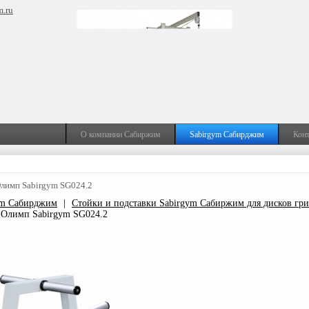
m.ru
О компании Сабиржим
Sabirgym Сабирджим
Кон
Олимп Sabirgym SG024.2
ym Сабирджим
|
Стойки и подставки Sabirgym Сабиржим для дисков гри
в Олимп Sabirgym SG024.2