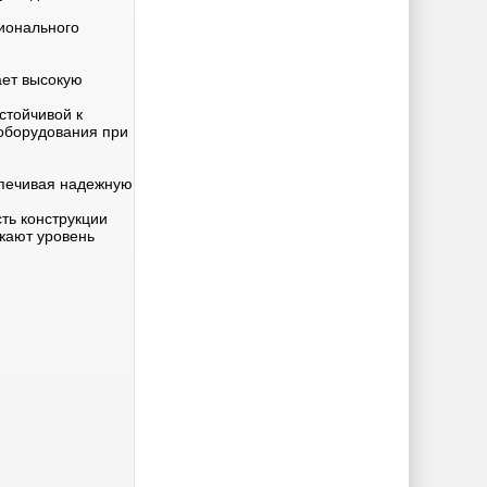
ионального
ает высокую
стойчивой к
 оборудования при
спечивая надежную
ть конструкции
жают уровень