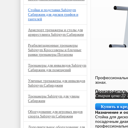
Стойки и подставки Sabirgym
Сабиржим для дисков грифов и
гантелей
Армспорт тренажеры и столы для
армрестлинга Sabirgym Сабиржим
Реабилитационные тренажеры
Sabirgym Кроссоверы и блочные
рамки тренажеры Потапова
Тренажеры для инвалидов Sabirgym
Сабиржим для помещений
Профессиональна
Уличные тренажеры для инвалидов
зонах.
Sabirgym Сабирджим
Производитель
Старая цена:
22 
Тренажеры Sabirgym для улицы
Сабиржим
Купить в кре
Оборудование для игровых видов
Назначение и о
спорта Sabirgym Сабиржим
Стойка для диск
посадочным диам
профессиональны
Дополнительное оборудование для