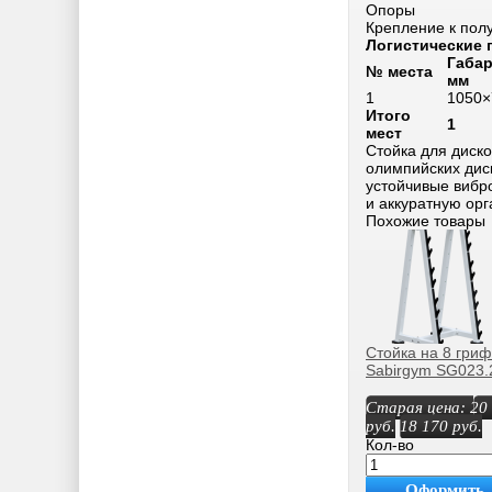
Опоры
Крепление к пол
Логистические
Габар
№ места
мм
1
1050×
Итого
1
мест
Стойка для диск
олимпийских дис
устойчивые вибр
и аккуратную ор
Похожие товары
Стойка на 8 гри
Sabirgym SG023.
Старая цена:
20
руб.
18 170
руб.
Кол-во
Оформить