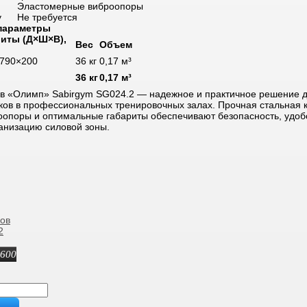
Эластомерные виброопоры
у
Не требуется
 параметры
иты (Д×Ш×В),
Вес
Объем
790×200
36 кг
0,17 м³
36 кг
0,17 м³
ов «Олимп» Sabirgym SG024.2 — надежное и практичное решение 
ков в профессиональных тренировочных залах. Прочная стальная к
оопоры и оптимальные габариты обеспечивают безопасность, удоб
ганизацию силовой зоны.
фов
2
 600