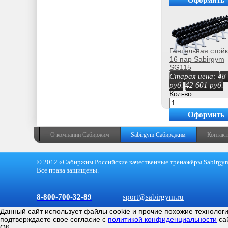
Оформить
покупку
Гантельная стойк
16 пар Sabirgym
SG115
Старая цена:
48
руб.
42 601
руб.
Кол-во
Оформить
покупку
О компании Сабиржим
Sabirgym Сабирджим
Контак
© 2012 «Сабиржим Российские качественные тренажёры Sabirgy
Все права защищены.
8-800-700-32-89
sport@sabirgym.ru
Данный сайт использует файлы cookie и прочие похожие технолог
подтверждаете свое согласие с
политикой конфиденциальности
са
ОК