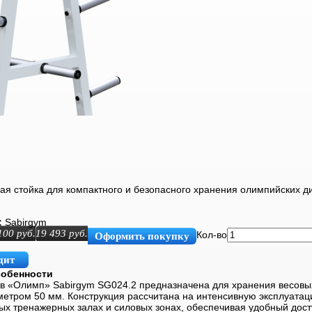
я стойка для компактного и безопасного хранения олимпийских ди
:
Sabirgym
100
руб.
19 493
руб.
Кол-во
Оформить покупку
дит
собенности
ов «Олимп» Sabirgym SG024.2 предназначена для хранения весовых
етром 50 мм. Конструкция рассчитана на интенсивную эксплуатац
х тренажерных залах и силовых зонах, обеспечивая удобный досту