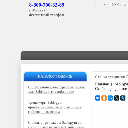
8-800-700-32-89
sport@sabirgy
г. Москва
бесплатный телефон
КАТАЛОГ ТОВАРОВ
Стойка для дисков 
Главная
|
Sabirg
Профессиональные тренажеры для
Стойка для диско
зала Sabirgym грузоблочные
Тренажеры Sabirgym
профессиональные и домашние с
собственным весом
Силовые тренажеры Sabirgym со
свободными весами отягощениями