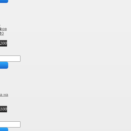
ифов
10
 200
а на
 100