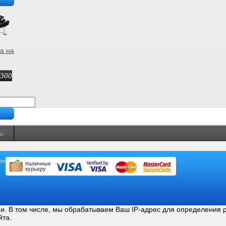
а на
 300
ты
m»
ии. В том числе, мы обрабатываем Ваш IP-адрес для определения 
йта.