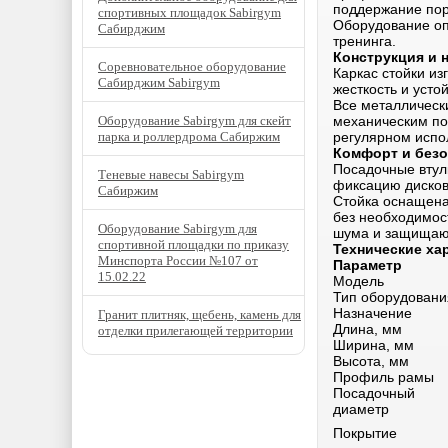
поддержание пор
спортивных площадок Sabirgym
Оборудование оп
Сабирджим
тренинга.
Конструкция и 
Соревновательное оборудование
Каркас стойки из
Сабирджим Sabirgym
жесткость и усто
Все металлическ
Оборудование Sabirgym для скейт
механическим по
парка и роллердрома Сабиржим
регулярном испо
Комфорт и безо
Посадочные втул
Теневые навесы Sabirgym
фиксацию дисков
Сабиржим
Стойка оснащена
без необходимос
Оборудование Sabirgym для
шума и защищают
спортивной площадки по приказу
Технические ха
Минспорта России №107 от
Параметр
15.02.22
Модель
Тип оборудовани
Назначение
Гранит плитняк, щебень, камень для
Длина, мм
отделки прилегающей территории
Ширина, мм
Высота, мм
Профиль рамы
Посадочный
диаметр
Покрытие