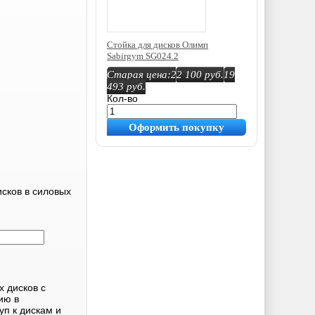
Стойка для дисков Олимп
Sabirgym SG024.2
Старая цена:
22 100
руб.
19
493
руб.
Кол-во
Оформить покупку
сков в силовых
 дисков с
ию в
п к дискам и