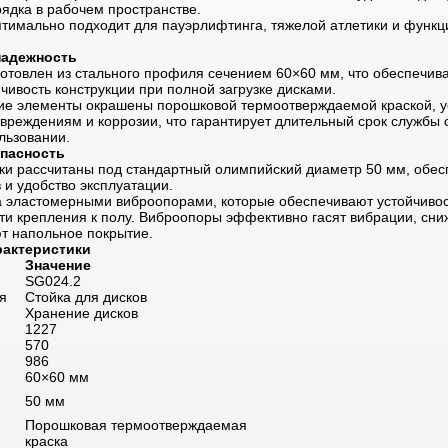
ядка в рабочем пространстве.
тимально подходит для пауэрлифтинга, тяжелой атлетики и функц
надежность
готовлен из стального профиля сечением 60×60 мм, что обеспечив
йчивость конструкции при полной загрузке дисками.
ие элементы окрашены порошковой термоотверждаемой краской, у
вреждениям и коррозии, что гарантирует длительный срок службы
льзовании.
пасность
ки рассчитаны под стандартный олимпийский диаметр 50 мм, обе
 и удобство эксплуатации.
 эластомерными виброопорами, которые обеспечивают устойчивос
ти крепления к полу. Виброопоры эффективно гасят вибрации, сни
 напольное покрытие.
рактеристики
Значение
SG024.2
я
Стойка для дисков
Хранение дисков
1227
570
986
60×60 мм
50 мм
Порошковая термоотверждаемая
краска