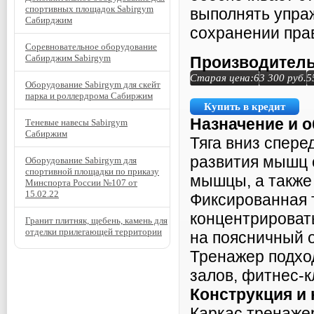
спортивных площадок Sabirgym
выполнять упра
Сабирджим
сохранении пра
Соревновательное оборудование
Сабирджим Sabirgym
Производитель
Старая цена:
63 300
руб.
5
Оборудование Sabirgym для скейт
парка и роллердрома Сабиржим
Купить в кредит
Назначение и 
Теневые навесы Sabirgym
Сабиржим
Тяга вниз спере
развития мышц 
Оборудование Sabirgym для
спортивной площадки по приказу
мышцы, а также 
Минспорта России №107 от
15.02.22
Фиксированная 
концентрироват
Гранит плитняк, щебень, камень для
отделки прилегающей территории
на поясничный о
Тренажер подхо
залов, фитнес-к
Конструкция и
Каркас тренаже