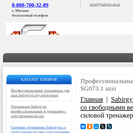
8-800-700-32-89
sport@sabirgym.ru
г. Москва
бесплатный телефон
КАТАЛОГ ТОВАРОВ
Профессиональный
SG073.1 uzsi
Профессиональные тренажеры для
зала Sabirgym грузоблочные
Главная
|
Sabirg
со свободными в
Тренажеры Sabirgym
профессиональные и домашние с
силовой тренажер
собственным весом
Силовые тренажеры Sabirgym со
свободными весами отягощениями