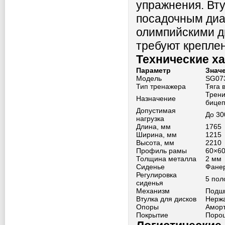
упражнения. Вту
посадочным диа
олимпийскими д
требуют креплен
Технические х
Параметр
Знач
Модель
SG07
Тип тренажера
Тяга 
Трени
Назначение
бицеп
Допустимая
До 30
нагрузка
Длина, мм
1765
Ширина, мм
1215
Высота, мм
2210
Профиль рамы
60×60
Толщина металла
2 мм
Сиденье
Фанер
Регулировка
5 пол
сиденья
Механизм
Подши
Втулка для дисков
Нержа
Опоры
Амор
Покрытие
Порош