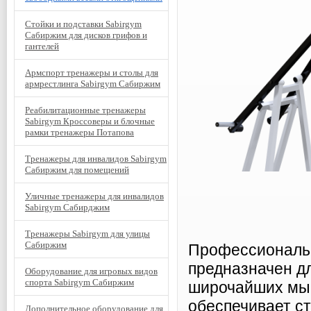
Стойки и подставки Sabirgym
Сабиржим для дисков грифов и
гантелей
Армспорт тренажеры и столы для
армрестлинга Sabirgym Сабиржим
Реабилитационные тренажеры
Sabirgym Кроссоверы и блочные
рамки тренажеры Потапова
Тренажеры для инвалидов Sabirgym
Сабиржим для помещений
Уличные тренажеры для инвалидов
Sabirgym Сабирджим
Тренажеры Sabirgym для улицы
Сабиржим
Профессиональн
предназначен д
Оборудование для игровых видов
спорта Sabirgym Сабиржим
широчайших мыш
обеспечивает с
Дополнительное оборудование для