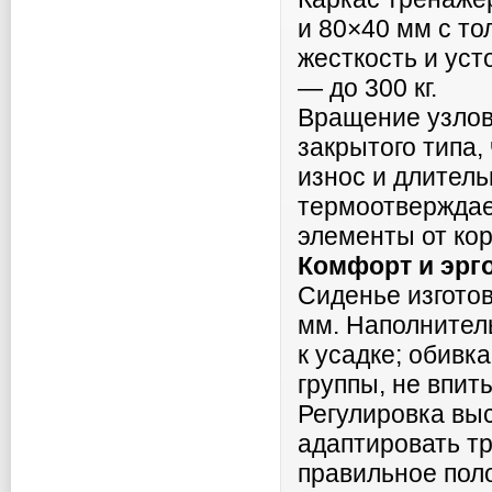
и 80×40 мм с то
жесткость и уст
— до 300 кг.
Вращение узлов
закрытого типа,
износ и длител
термоотверждае
элементы от ко
Комфорт и эрг
Сиденье изгото
мм. Наполнитель
к усадке; обивк
группы, не впит
Регулировка выс
адаптировать тр
правильное пол