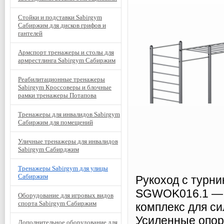
Стойки и подставки Sabirgym
Сабиржим для дисков грифов и
гантелей
Армспорт тренажеры и столы для
армрестлинга Sabirgym Сабиржим
Реабилитационные тренажеры
Sabirgym Кроссоверы и блочные
рамки тренажеры Потапова
Тренажеры для инвалидов Sabirgym
Сабиржим для помещений
Уличные тренажеры для инвалидов
Sabirgym Сабирджим
Тренажеры Sabirgym для улицы
Сабиржим
Рукоход с турни
SGWOK016.1 — 
Оборудование для игровых видов
спорта Sabirgym Сабиржим
комплекс для с
Усиленные опор
Дополнительное оборудование для