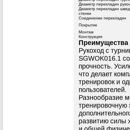
Диаметр перекладин руко
Диаметр перекладин швед
стенки
Соединение перекладин
Покрытие
Монтаж
Конструкция
Преимущества 
Рукоход с турни
SGWOK016.1 соч
прочность. Усил
что делает ком
тренировок и о
пользователей.
Разнообразие м
тренировочную 
дополнительног
развитию силы 
и общей физичес