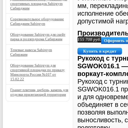
спортивных площадок Sabirgym
мм, перекладин
Сабирджим
исполнение обе
Соревновательное оборудование
допустимой нагру
Сабирджим Sabirgym
Производитель
Оборудование Sabirgym для скейт
парка и роллердрома Сабиржим
155 708
руб.
Оформить 
Теневые навесы Sabirgym
Купить в кредит
Сабиржим
Рукоход
с турн
SGWOK016.1 —
Оборудование Sabirgym для
спортивной площадки по приказу
воркаут-компле
Минспорта России №107 от
15.02.22
Рукоход с турни
SGWOK016.1 пред
Гранит плитняк, щебень, камень для
отделки прилегающей территории
и для одновреме
объединяет в се
позволяя выпол
выносливость, 
подготовку.