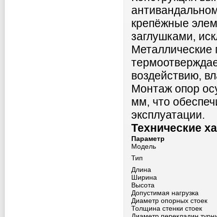
антивандальном
крепёжные элем
заглушками, иск
Металлические 
термоотверждае
воздействию, вл
Монтаж опор ос
мм, что обеспе
эксплуатации.
Технические х
Параметр
Модель
Тип
Длина
Ширина
Высота
Допустимая нагрузка
Диаметр опорных стоек
Толщина стенки стоек
Диаметр перекладин турн