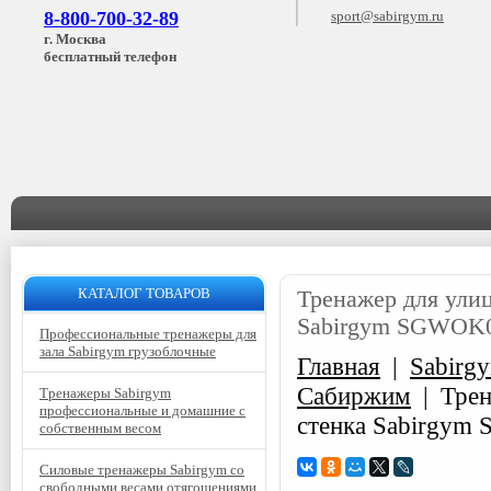
8-800-700-32-89
sport@sabirgym.ru
г. Москва
бесплатный телефон
КАТАЛОГ ТОВАРОВ
Тренажер для улиц
Sabirgym SGWOK0
Профессиональные тренажеры для
зала Sabirgym грузоблочные
Главная
|
Sabirg
Сабиржим
|
Трен
Тренажеры Sabirgym
профессиональные и домашние с
стенка Sabirgym
собственным весом
Силовые тренажеры Sabirgym со
свободными весами отягощениями