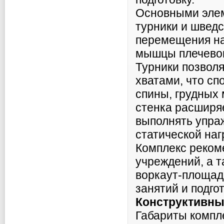
Основными элем
турники и шведс
перемещения на
мышцы плечевого
Турники позвол
хватами, что с
спины, грудных
стенка расширя
выполнять упра
статической наг
Комплекс реком
учреждений, а 
воркаут-площад
занятий и подго
Конструктивны
Габариты компле