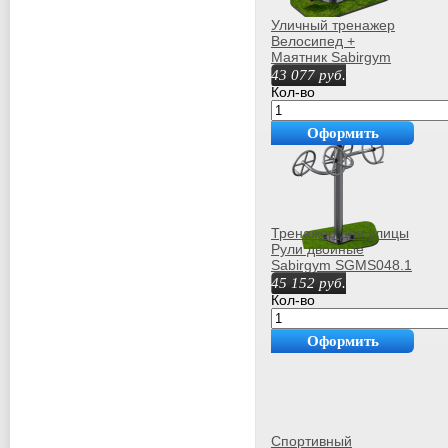
Уличный тренажер
Велосипед +
Маятник Sabirgym
SGMS061.1
43 077
руб.
Кол-во
Оформить
покупку
Тренажер для улицы
Рули двойные
Sabirgym SGMS048.1
proven quality
45 152
руб.
Кол-во
Оформить
покупку
Спортивный