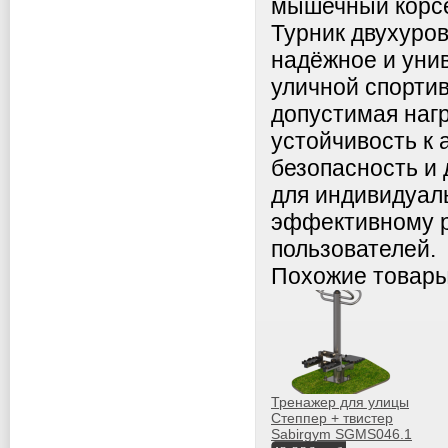
мышечный корсе
Турник двухуро
надёжное и уни
уличной спортив
допустимая нагр
устойчивость к
безопасность и
для индивидуал
эффективному р
пользователей.
Похожие товар
Тренажер для улицы
Степпер + твистер
Sabirgym SGMS046.1