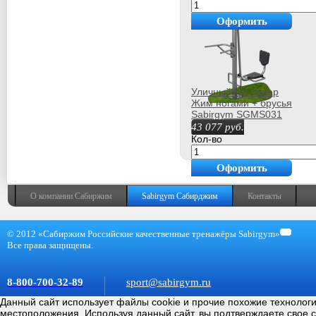
Оформить
покупку
Уличный тренажер
Жим ногами + брусья
Sabirgym SGMS031
43 077
руб.
Кол-во
Оформить
покупку
О компании Сабиржим
Sabirgym Сабирджим
Контакты
© 2012 «Сабиржим Российские качественные тренажёры Sabirgym»
Все права защищены.
8-800-700-32-89
sport@sabirgym.ru
Данный сайт использует файлы cookie и прочие похожие технолог
местоположения. Используя данный сайт, вы подтверждаете свое 