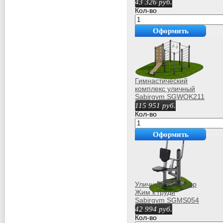
proven quality
43 326
руб.
Кол-во
Оформить
покупку
Гимнастический
комплекс уличный
Sabirgym SGWOK211
115 951
руб.
Кол-во
Оформить
покупку
Уличный тренажер
Жим к груди
Sabirgym SGMS054
vasil-gym
42 994
руб.
Кол-во