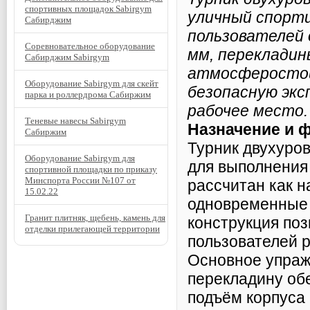
спортивных площадок Sabirgym
уличный спор
ти
Сабирджим
пользователей 
Соревновательное оборудование
мм, перекладин
Сабирджим Sabirgym
атмосферостой
Оборудование Sabirgym для скейт
безопасную экс
парка и роллердрома Сабиржим
рабочее место.
Теневые навесы Sabirgym
Назначение и 
Сабиржим
Турник двухуро
Оборудование Sabirgym для
для выполнения
спортивной площадки по приказу
Минспорта России №107 от
рассчитан как н
15.02.22
одновременные 
Гранит плитняк, щебень, камень для
конструкция поз
отделки прилегающей территории
пользователей р
Основное упраж
перекладину об
подъём корпуса