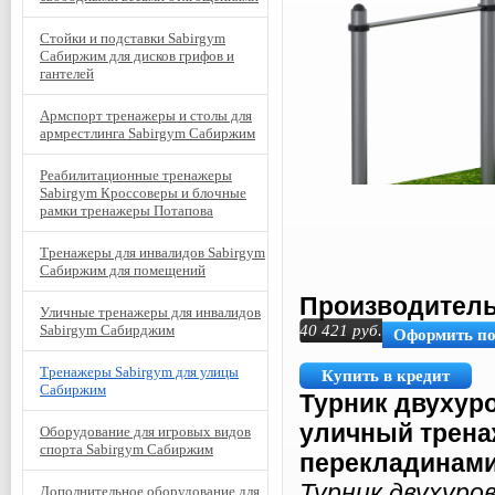
Стойки и подставки Sabirgym
Сабиржим для дисков грифов и
гантелей
Армспорт тренажеры и столы для
армрестлинга Sabirgym Сабиржим
Реабилитационные тренажеры
Sabirgym Кроссоверы и блочные
рамки тренажеры Потапова
Тренажеры для инвалидов Sabirgym
Сабиржим для помещений
Производитель
Уличные тренажеры для инвалидов
Sabirgym Сабирджим
40 421
руб.
Оформить п
Тренажеры Sabirgym для улицы
Купить в кредит
Сабиржим
Турник двухур
уличный трена
Оборудование для игровых видов
спорта Sabirgym Сабиржим
перекладинами 
Турник двухур
Дополнительное оборудование для