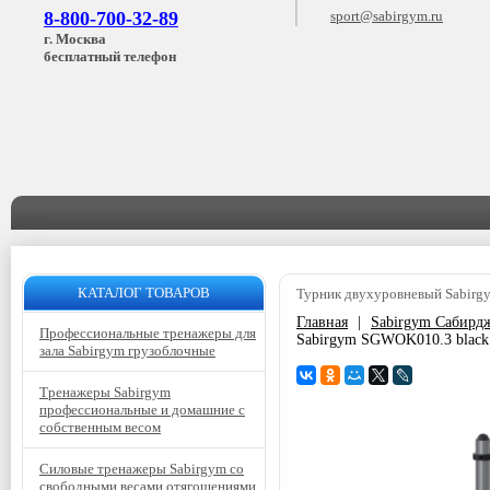
8-800-700-32-89
sport@sabirgym.ru
г. Москва
бесплатный телефон
КАТАЛОГ ТОВАРОВ
Турник двухуровневый Sabirg
Главная
|
Sabirgym Сабирд
Профессиональные тренажеры для
Sabirgym SGWOK010.3 black 
зала Sabirgym грузоблочные
Тренажеры Sabirgym
профессиональные и домашние с
собственным весом
Силовые тренажеры Sabirgym со
свободными весами отягощениями