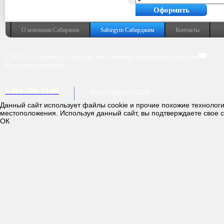
Оформить
покупку
О компании Сабиржим
Sabirgym Сабирджим
Контакты
© 2012 «Сабиржим Российские качественные тренажёры Sabirgym»
Все права защищены.
8-800-700-32-89
sport@sabirgym.ru
Данный сайт использует файлы cookie и прочие похожие технолог
местоположения. Используя данный сайт, вы подтверждаете свое 
ОК