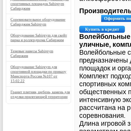
спортивных площадок Sabirgym
Сабирджим
Производитель
23 904
руб.
Оформить п
Соревновательное оборудование
Сабирджим Sabirgym
Купить в кредит
Волейбольные 
Оборудование Sabirgym для скейт
парка и роллердрома Сабиржим
уличные, компл
Волейбольные с
Теневые навесы Sabirgym
Сабиржим
предназначены 
площадок и орга
Оборудование Sabirgym для
спортивной площадки по приказу
Комплект подход
Минспорта России №107 от
15.02.22
спортивных комп
общественных п
Гранит плитняк, щебень, камень для
отделки прилегающей территории
интенсивную экс
рассчитана на 
соревнования.
Длина игровой 