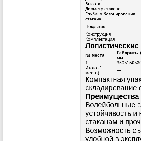
Высота
Диаметр стакана
Глубина бетонирования
стакана
Покрытие
Конструкция
Комплектация
Логистические
Габариты 
№ места
мм
1
350×150×3
Итого (1
—
место)
Компактная упа
складирование 
Преимущества 
Волейбольные с
устойчивость и
стаканам и проч
Возможность съ
удобной в эксп