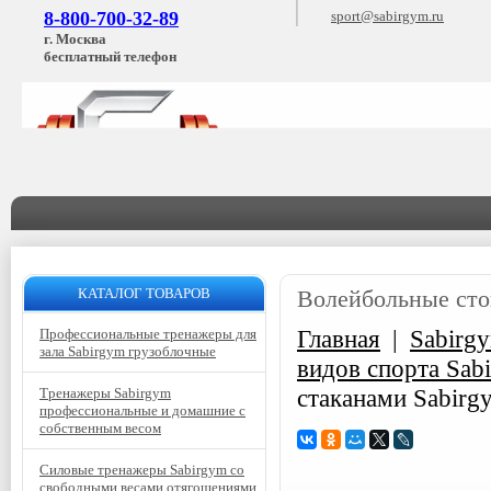
8-800-700-32-89
sport@sabirgym.ru
г. Москва
бесплатный телефон
КАТАЛОГ ТОВАРОВ
Волейбольные сто
Главная
|
Sabirg
Профессиональные тренажеры для
зала Sabirgym грузоблочные
видов спорта Sa
стаканами Sabirg
Тренажеры Sabirgym
профессиональные и домашние с
собственным весом
Силовые тренажеры Sabirgym со
свободными весами отягощениями