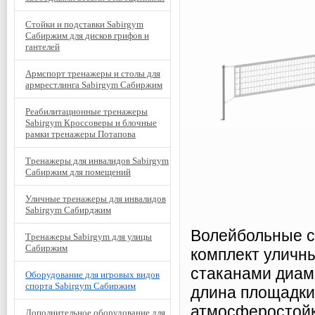
Стойки и подставки Sabirgym
Сабиржим для дисков грифов и
гантелей
Армспорт тренажеры и столы для
армрестлинга Sabirgym Сабиржим
Реабилитационные тренажеры
Sabirgym Кроссоверы и блочные
рамки тренажеры Потапова
Тренажеры для инвалидов Sabirgym
Сабиржим для помещений
Уличные тренажеры для инвалидов
Sabirgym Сабирджим
Волейбольные с
Тренажеры Sabirgym для улицы
Сабиржим
комплект уличн
стаканами диам
Оборудование для игровых видов
спорта Sabirgym Сабиржим
длина площадки
атмосферостойк
Дополнительное оборудование для