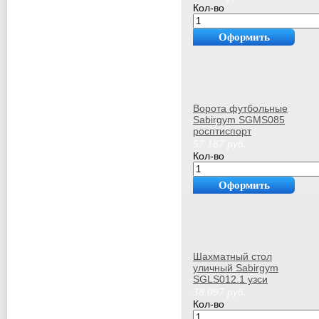
Кол-во
Оформить
покупку
Ворота футбольные
Sabirgym SGMS085
росптиспорт
57 187
руб.
Кол-во
Оформить
покупку
Шахматный стол
уличный Sabirgym
SGLS012.1 узси
38 097
руб.
Кол-во