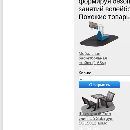
формируя безоп
занятий волейб
Похожие товар
Мобильная
баскетбольная
стойка (1,65м)
Sabirgym SGMS702
235 305
руб.
узси
Кол-во
Оформить
покупку
Шахматный стол
уличный Sabirgym
SGLS012 армс
50 464
руб.