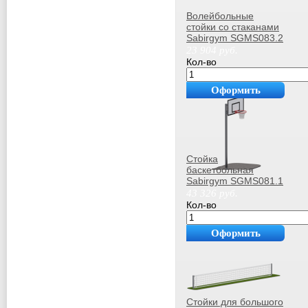
Волейбольные
стойки со стаканами
Sabirgym SGMS083.2
black step
23 904
руб.
Кол-во
Оформить
покупку
Стойка
баскетбольная
Sabirgym SGMS081.1
arms
43 326
руб.
Кол-во
Оформить
покупку
Стойки для большого