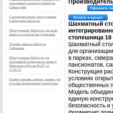
Производитель
спортивных площадок Sabirgym
38 097
руб.
Сабирджим
Оформить п
Соревновательное оборудование
Купить в кредит
Сабирджим Sabirgym
Шахматный сто
интегрированн
Оборудование Sabirgym для скейт
парка и роллердрома Сабиржим
столешница 18
Шахматный стол
Теневые навесы Sabirgym
Сабиржим
для организаци
в парках, сквер
Оборудование Sabirgym для
спортивной площадки по приказу
пансионатов, с
Минспорта России №107 от
15.02.22
Конструкция рас
условиях открыт
Гранит плитняк, щебень, камень для
отделки прилегающей территории
общественных п
Модель объедин
единую конструк
безопасность и 
формирует полн