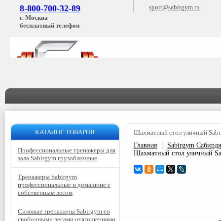
8-800-700-32-89
sport@sabirgym.ru
г. Москва
бесплатный телефон
КАТАЛОГ ТОВАРОВ
Шахматный стол уличный Sabi
Главная
|
Sabirgym Сабирд
Профессиональные тренажеры для
Шахматный стол уличный Sa
зала Sabirgym грузоблочные
Тренажеры Sabirgym
профессиональные и домашние с
собственным весом
Силовые тренажеры Sabirgym со
свободными весами отягощениями