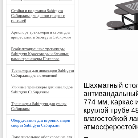
Стойки и подставки Sabirgym
Сабиржим для дисков грифов и
гантелей
Армспорт тренажеры и столы для
армрестлинга Sabirgym Сабиржим
Реабилитационные тренажеры
Sabirgym Кроссоверы и блочные
рамки тренажеры Потапова
Тренажеры для инвалидов Sabirgym
Сабиржим для помещений
Шахматный стол
Уличные тренажеры для инвалидов
Sabirgym Сабирджим
антивандальный
774 мм, каркас 
Тренажеры Sabirgym для улицы
Сабиржим
круглой трубе 4
влагостойкой л
Оборудование для игровых видов
спорта Sabirgym Сабиржим
атмосферостойк
Дополнительное оборудование для