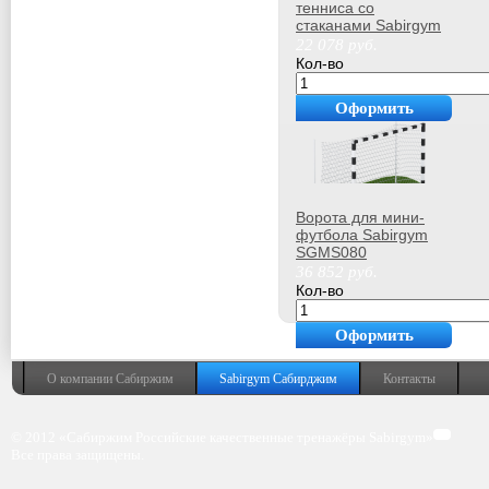
тенниса со
стаканами Sabirgym
SGMS083.3 с сеткой
22 078
руб.
армспорт
Кол-во
Оформить
покупку
Ворота для мини-
футбола Sabirgym
SGMS080
36 852
руб.
Кол-во
Оформить
покупку
О компании Сабиржим
Sabirgym Сабирджим
Контакты
© 2012 «Сабиржим Российские качественные тренажёры Sabirgym»
Все права защищены.