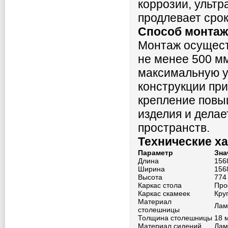
коррозии, ультр
продлевает срок
Способ монтаж
Монтаж осущест
не менее 500 мм
максимальную у
конструкции пр
крепление повы
изделия и дела
пространств.
Технические х
Параметр
Зна
Длина
156
Ширина
156
Высота
774
Каркас стола
Про
Каркас скамеек
Кру
Материал
Лам
столешницы
Толщина столешницы
18 
Материал сидений
Лам