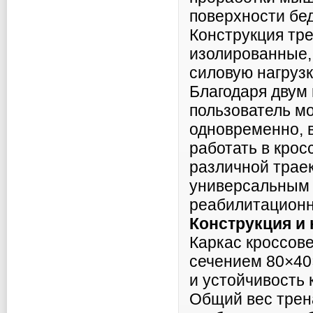
поверхности бе
Конструкция тр
изолированные, 
силовую нагруз
Благодаря двум
пользователь мо
одновременно, 
работать в крос
различной трае
универсальным 
реабилитационн
Конструкция и
Каркас кроссов
сечением 80×40
и устойчивость 
Общий вес трена