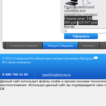
Реабилитационный
тренажер для
разработки плечевых
суставов Sabirgym
Старая цена:
146
ПЛОВЕЦ СГТИП
300
руб.
129 037
руб.
Кол-во
Оформить
покупку
О компании Сабиржим
Sabirgym Сабирджим
Контакты
© 2012 «Сабиржим Российские качественные тренажёры Sabirgym»
Все права защищены.
8-800-700-32-89
sport@sabirgym.ru
Данный сайт использует файлы cookie и прочие похожие технолог
местоположения. Используя данный сайт, вы подтверждаете свое 
ОК