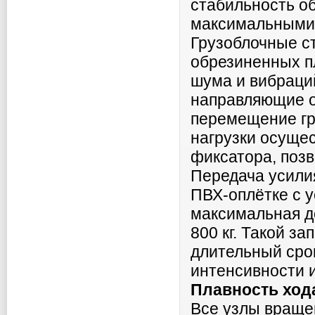
стабильность о
максимальными 
Грузоблочные ст
обрезиненных пл
шума и вибраци
направляющие о
перемещение гр
нагрузки осуще
фиксатора, позв
Передача усили
ПВХ-оплётке с у
максимальная д
800 кг. Такой з
длительный сро
интенсивности 
Плавность ход
Все узлы враще