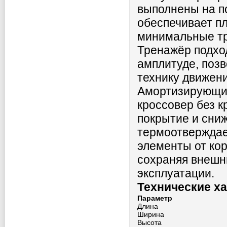
выполнены на п
обеспечивает пл
минимальные тр
Тренажёр подхо
амплитуде, позв
технику движени
Амортизирующие
кроссовер без к
покрытие и сни
термоотверждае
элементы от ко
сохраняя внешн
эксплуатации.
Технические х
Параметр
Длина
Ширина
Высота