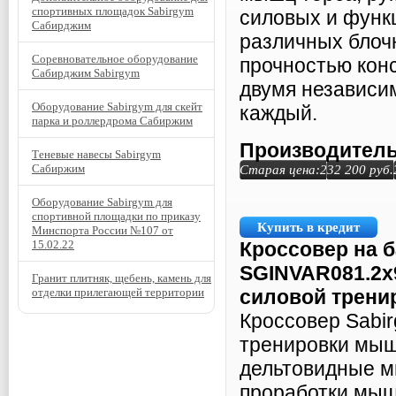
спортивных площадок Sabirgym
силовых и функ
Сабирджим
различных блочн
Соревновательное оборудование
прочностью кон
Сабирджим Sabirgym
двумя независи
Оборудование Sabirgym для скейт
каждый.
парка и роллердрома Сабиржим
Производитель
Теневые навесы Sabirgym
Сабиржим
Старая цена:
232 200
руб.
Оборудование Sabirgym для
спортивной площадки по приказу
Купить в кредит
Минспорта России №107 от
15.02.22
Кроссовер на 
SGINVAR081.2х9
Гранит плитняк, щебень, камень для
отделки прилегающей территории
силовой трени
Кроссовер Sabi
тренировки мышц
дельтовидные м
проработки мыш