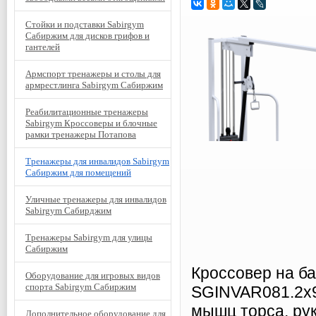
Стойки и подставки Sabirgym
Сабиржим для дисков грифов и
гантелей
Армспорт тренажеры и столы для
армрестлинга Sabirgym Сабиржим
Реабилитационные тренажеры
Sabirgym Кроссоверы и блочные
рамки тренажеры Потапова
Тренажеры для инвалидов Sabirgym
Сабиржим для помещений
Уличные тренажеры для инвалидов
Sabirgym Сабирджим
Тренажеры Sabirgym для улицы
Сабиржим
Кроссовер на б
Оборудование для игровых видов
спорта Sabirgym Сабиржим
SGINVAR081.2х9
мышц торса, рук
Дополнительное оборудование для