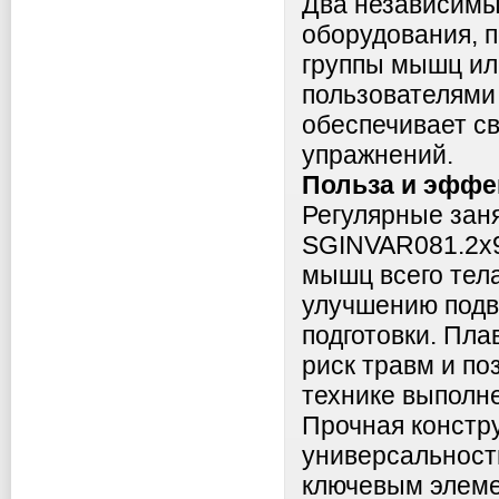
Два независимы
оборудования, 
группы мышц ил
пользователями
обеспечивает с
упражнений.
Польза и эффе
Регулярные зан
SGINVAR081.2х9
мышц всего тел
улучшению подв
подготовки. Пла
риск травм и по
технике выполн
Прочная констру
универсальност
ключевым элеме