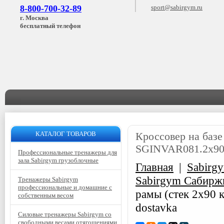
8-800-700-32-89
sport@sabirgym.ru
г. Москва
бесплатный телефон
КАТАЛОГ ТОВАРОВ
Кроссовер на базе
SGINVAR081.2х90 
Профессиональные тренажеры для
зала Sabirgym грузоблочные
Главная
|
Sabirg
Sabirgym Сабирж
Тренажеры Sabirgym
профессиональные и домашние с
рамы (стек 2х90 
собственным весом
dostavka
Силовые тренажеры Sabirgym со
свободными весами отягощениями